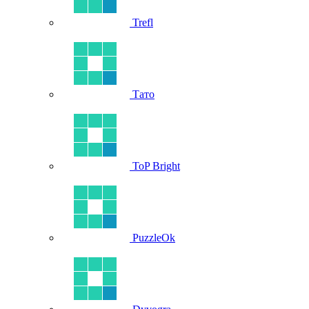
Trefl
Тато
ToP Bright
PuzzleOk