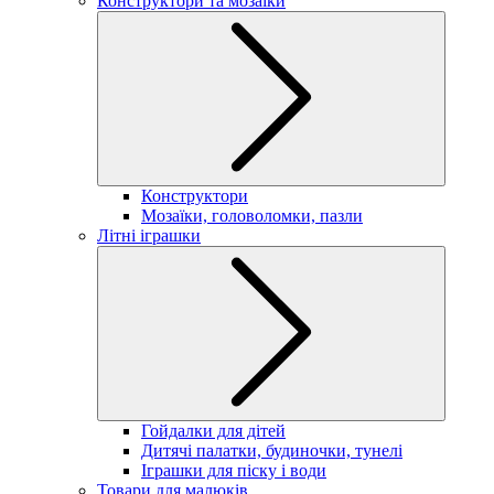
Конструктори та мозаїки
Конструктори
Мозаїки, головоломки, пазли
Літні іграшки
Гойдалки для дітей
Дитячі палатки, будиночки, тунелі
Іграшки для піску і води
Товари для малюків