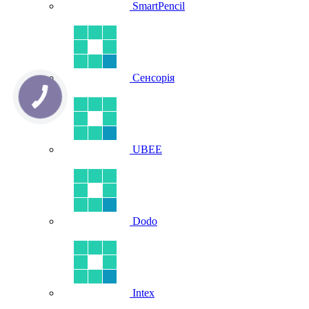
SmartPencil
Сенсорія
UBEE
Dodo
Intex