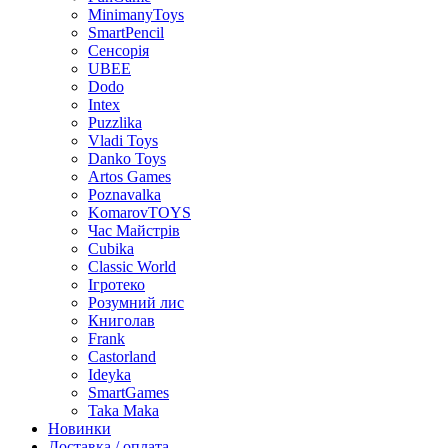
MinimanyToys
SmartPencil
Сенсорія
UBEE
Dodo
Intex
Puzzlika
Vladi Toys
Danko Toys
Artos Games
Poznavalka
KomarovTOYS
Час Майстрів
Cubika
Classic World
Ігротеко
Розумний лис
Книголав
Frank
Castorland
Ideyka
SmartGames
Taka Maka
Новинки
Доставка / оплата