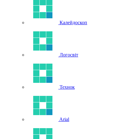
Калейдоскоп
Логосвіт
Технок
Arial