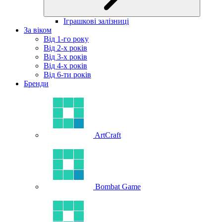
Іграшкові залізниці
За віком
Від 1-го року
Від 2-х років
Від 3-х років
Від 4-х років
Від 6-ти років
Бренди
ArtCraft
Bombat Game