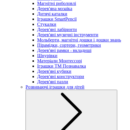
Магнітні риболовлі
Дерев'яна мозаїка
Дитячі каталки
Іграшки SmartPencil
Стукалки
Дерев'яні лабіринти
Дерев'яні музичні інструменти
Мольберти, магнітні дошки і дошки знань
Пірамідки, сортери, геометрики
Дерев'яні рамки - вкладиші
Шнурівки
Матеріали Монтессорі
Іграшки ТМ Познавалка
Дерев'яні кубики
Дерев'яні конструктори
Дерев'яні пазли
Розвиваючі іграшки для дітей