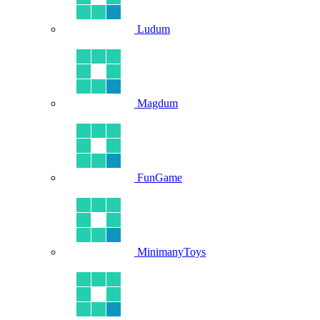
Ludum
Magdum
FunGame
MinimanyToys