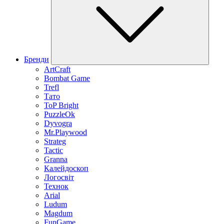
Бренди
ArtCraft
Bombat Game
Trefl
Тато
ToP Bright
PuzzleOk
Dyvogra
Mr.Playwood
Strateg
Tactic
Granna
Калейдоскоп
Логосвіт
Технок
Arial
Ludum
Magdum
FunGame