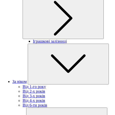
Іграшкові залізниці
За віком
Від 1-го року
Від 2-х років
Від 3-х років
Від 4-х років
Від 6-ти років