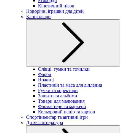
Бізіборди
Кінетичний пісок
Новорічні іграшки для дітей
Канцтовари
Олівці, гумки та точилки
Фарби
Ножиці
Пластилін та маса для ліплення
Ручки та коректори
Зошити та альбоми
Товари для малювання
Фломастери та маркери
Кольоровий папір та картон
Спортінвентар та активні ігри
Дитяча література