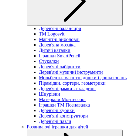
Дерев'яні балансири
TM Logosvit
Магнітні риболовлі
Дерев'яна мозаїка
Дитячі каталки
Іграшки SmartPencil
Стукалки
Дерев'яні лабіринти
Дерев'яні музичні інструменти
Мольберти, магнітні дошки і дошки знань
Пірамідки, сортери, геометрики
Дерев'яні рамки - вкладиші
Шнурівки
Матеріали Монтессорі
Іграшки ТМ Познавалка
Дерев'яні кубики
Дерев'яні конструктори
Дерев'яні пазли
Розвиваючі іграшки для дітей