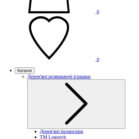
0
0
Каталог
Дерев'яні розвиваючі іграшки
Дерев'яні балансири
TM Logosvit