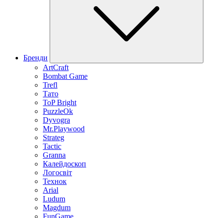
Бренди
ArtCraft
Bombat Game
Trefl
Тато
ToP Bright
PuzzleOk
Dyvogra
Mr.Playwood
Strateg
Tactic
Granna
Калейдоскоп
Логосвіт
Технок
Arial
Ludum
Magdum
FunGame