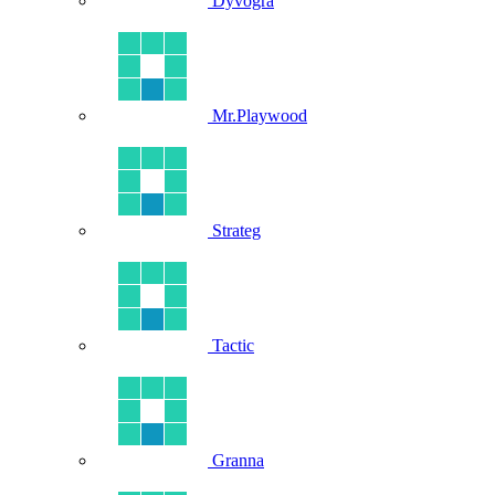
Dyvogra
Mr.Playwood
Strateg
Tactic
Granna