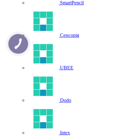
SmartPencil
Сенсорія
UBEE
Dodo
Intex