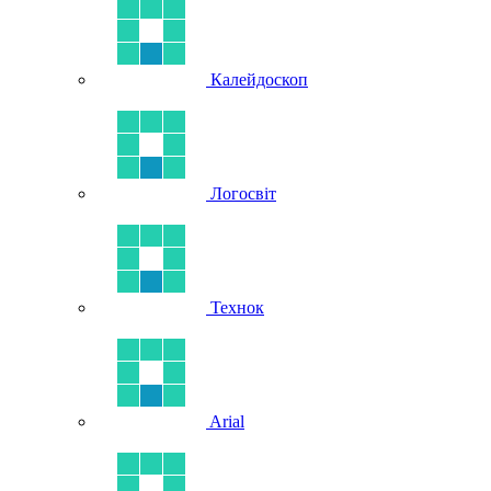
Калейдоскоп
Логосвіт
Технок
Arial