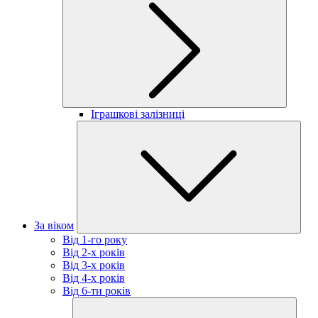
Іграшкові залізниці
За віком
Від 1-го року
Від 2-х років
Від 3-х років
Від 4-х років
Від 6-ти років