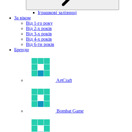
Іграшкові залізниці
За віком
Від 1-го року
Від 2-х років
Від 3-х років
Від 4-х років
Від 6-ти років
Бренди
ArtCraft
Bombat Game