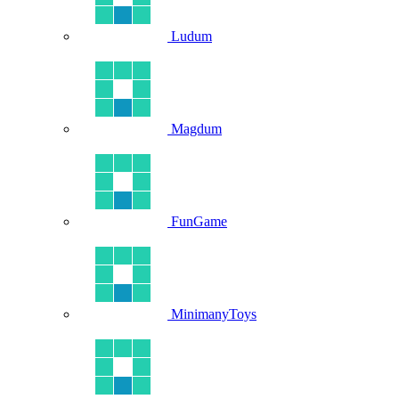
Ludum
Magdum
FunGame
MinimanyToys