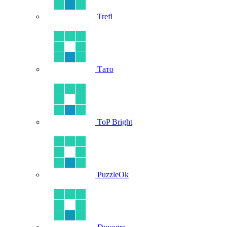
Trefl
Тато
ToP Bright
PuzzleOk