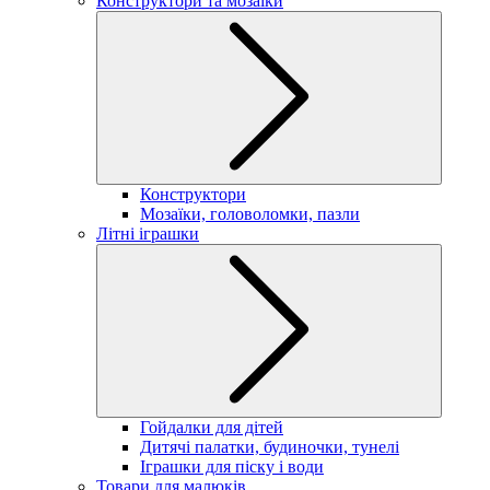
Конструктори та мозаїки
Конструктори
Мозаїки, головоломки, пазли
Літні іграшки
Гойдалки для дітей
Дитячі палатки, будиночки, тунелі
Іграшки для піску і води
Товари для малюків