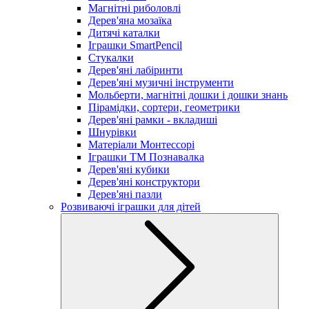
Магнітні риболовлі
Дерев'яна мозаїка
Дитячі каталки
Іграшки SmartPencil
Стукалки
Дерев'яні лабіринти
Дерев'яні музичні інструменти
Мольберти, магнітні дошки і дошки знань
Пірамідки, сортери, геометрики
Дерев'яні рамки - вкладиші
Шнурівки
Матеріали Монтессорі
Іграшки ТМ Познавалка
Дерев'яні кубики
Дерев'яні конструктори
Дерев'яні пазли
Розвиваючі іграшки для дітей