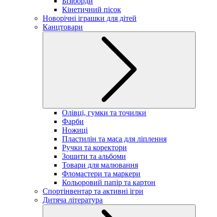
Бізіборди
Кінетичний пісок
Новорічні іграшки для дітей
Канцтовари
Олівці, гумки та точилки
Фарби
Ножиці
Пластилін та маса для ліплення
Ручки та коректори
Зошити та альбоми
Товари для малювання
Фломастери та маркери
Кольоровий папір та картон
Спортінвентар та активні ігри
Дитяча література