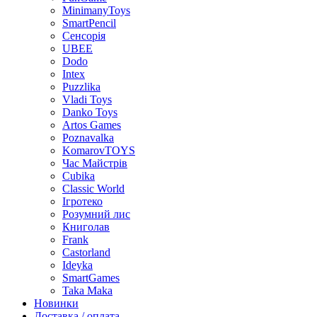
MinimanyToys
SmartPencil
Сенсорія
UBEE
Dodo
Intex
Puzzlika
Vladi Toys
Danko Toys
Artos Games
Poznavalka
KomarovTOYS
Час Майстрів
Cubika
Classic World
Ігротеко
Розумний лис
Книголав
Frank
Castorland
Ideyka
SmartGames
Taka Maka
Новинки
Доставка / оплата