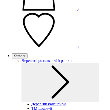
0
0
Каталог
Дерев'яні розвиваючі іграшки
Дерев'яні балансири
TM Logosvit