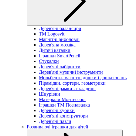
Дерев'яні балансири
TM Logosvit
Магнітні риболовлі
Дерев'яна мозаїка
Дитячі каталки
Іграшки SmartPencil
Стукалки
Дерев'яні лабіринти
Дерев'яні музичні інструменти
Мольберти, магнітні дошки і дошки знань
Пірамідки, сортери, геометрики
Дерев'яні рамки - вкладиші
Шнурівки
Матеріали Монтессорі
Іграшки ТМ Познавалка
Дерев'яні кубики
Дерев'яні конструктори
Дерев'яні пазли
Розвиваючі іграшки для дітей