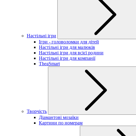
Настільні ігри
Ігри - головоломки для дітей
Настільні ігри для малюків
Настільні ігри для всієї родини
Настільні ігри для компанії
TheaSmart
Творчість
Діамантові мозаїки
Картини по номерам