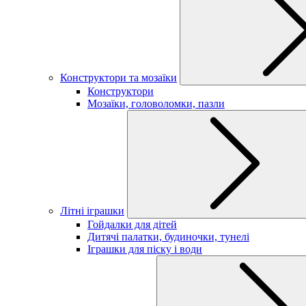
Конструктори та мозаїки
Конструктори
Мозаїки, головоломки, пазли
Літні іграшки
Гойдалки для дітей
Дитячі палатки, будиночки, тунелі
Іграшки для піску і води