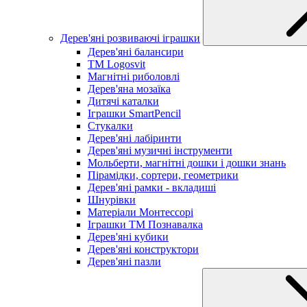
Дерев'яні розвиваючі іграшки
Дерев'яні балансири
TM Logosvit
Магнітні риболовлі
Дерев'яна мозаїка
Дитячі каталки
Іграшки SmartPencil
Стукалки
Дерев'яні лабіринти
Дерев'яні музичні інструменти
Мольберти, магнітні дошки і дошки знань
Пірамідки, сортери, геометрики
Дерев'яні рамки - вкладиші
Шнурівки
Матеріали Монтессорі
Іграшки ТМ Познавалка
Дерев'яні кубики
Дерев'яні конструктори
Дерев'яні пазли