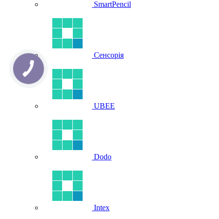
SmartPencil
Сенсорія
UBEE
Dodo
Intex