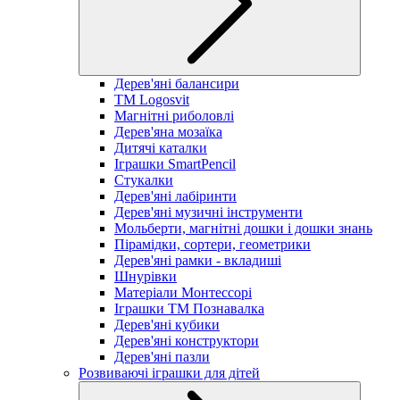
Дерев'яні балансири
TM Logosvit
Магнітні риболовлі
Дерев'яна мозаїка
Дитячі каталки
Іграшки SmartPencil
Стукалки
Дерев'яні лабіринти
Дерев'яні музичні інструменти
Мольберти, магнітні дошки і дошки знань
Пірамідки, сортери, геометрики
Дерев'яні рамки - вкладиші
Шнурівки
Матеріали Монтессорі
Іграшки ТМ Познавалка
Дерев'яні кубики
Дерев'яні конструктори
Дерев'яні пазли
Розвиваючі іграшки для дітей