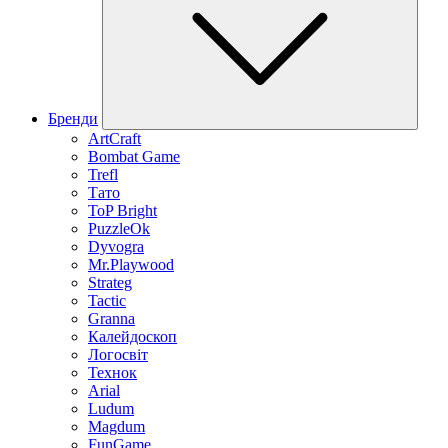
Бренди
ArtCraft
Bombat Game
Trefl
Тато
ToP Bright
PuzzleOk
Dyvogra
Mr.Playwood
Strateg
Tactic
Granna
Калейдоскоп
Логосвіт
Технок
Arial
Ludum
Magdum
FunGame