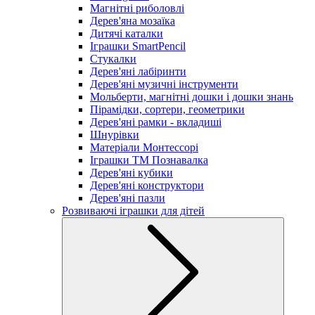
Магнітні риболовлі
Дерев'яна мозаїка
Дитячі каталки
Іграшки SmartPencil
Стукалки
Дерев'яні лабіринти
Дерев'яні музичні інструменти
Мольберти, магнітні дошки і дошки знань
Пірамідки, сортери, геометрики
Дерев'яні рамки - вкладиші
Шнурівки
Матеріали Монтессорі
Іграшки ТМ Познавалка
Дерев'яні кубики
Дерев'яні конструктори
Дерев'яні пазли
Розвиваючі іграшки для дітей