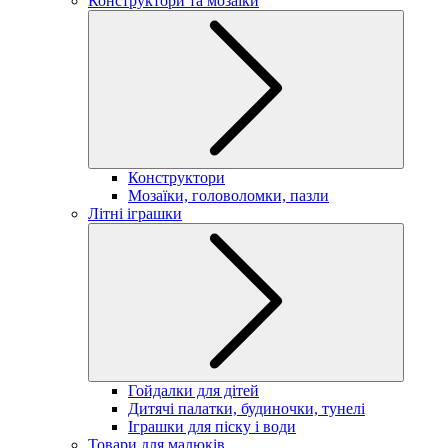
Конструктори та мозаїки
Конструктори
Мозаїки, головоломки, пазли
Літні іграшки
Гойдалки для дітей
Дитячі палатки, будиночки, тунелі
Іграшки для піску і води
Товари для малюків