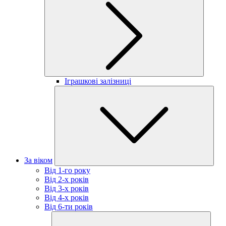
Іграшкові залізниці
За віком
Від 1-го року
Від 2-х років
Від 3-х років
Від 4-х років
Від 6-ти років