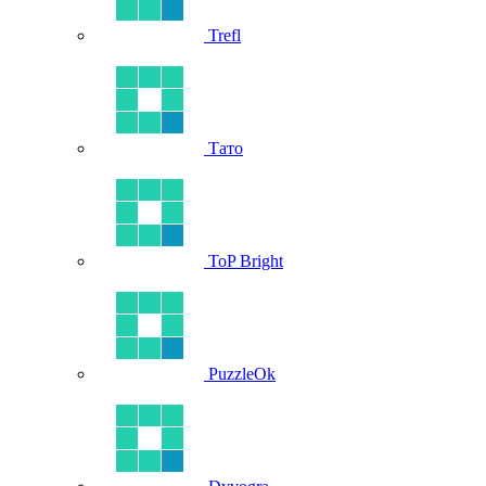
Trefl
Тато
ToP Bright
PuzzleOk