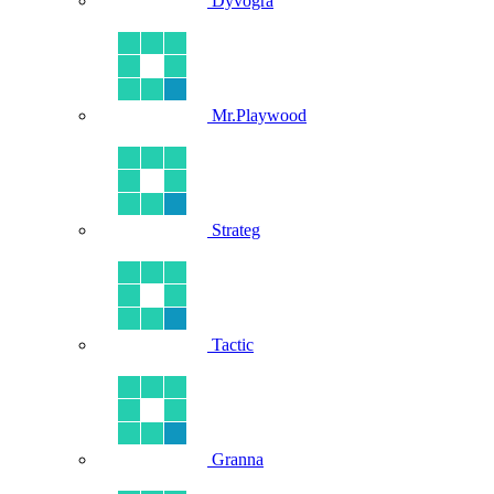
Dyvogra
Mr.Playwood
Strateg
Tactic
Granna