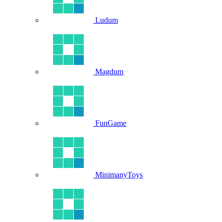
Ludum
Magdum
FunGame
MinimanyToys