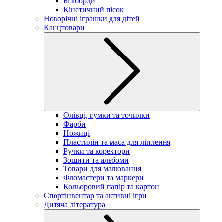
Бізіборди
Кінетичний пісок
Новорічні іграшки для дітей
Канцтовари
Олівці, гумки та точилки
Фарби
Ножиці
Пластилін та маса для ліплення
Ручки та коректори
Зошити та альбоми
Товари для малювання
Фломастери та маркери
Кольоровий папір та картон
Спортінвентар та активні ігри
Дитяча література