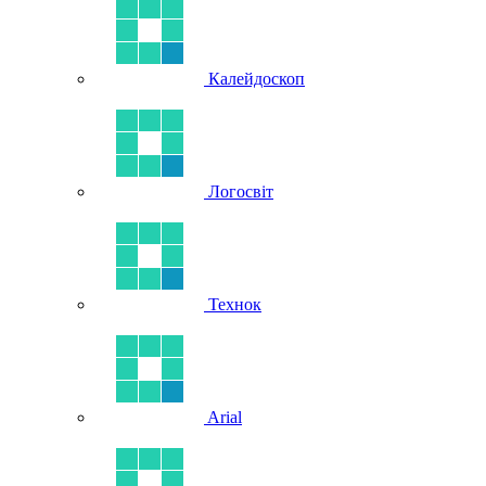
Калейдоскоп
Логосвіт
Технок
Arial