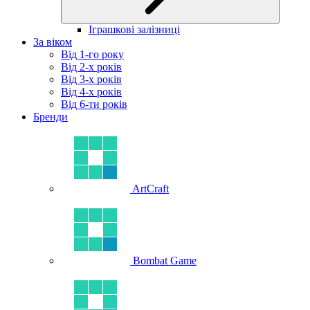
Іграшкові залізниці
За віком
Від 1-го року
Від 2-х років
Від 3-х років
Від 4-х років
Від 6-ти років
Бренди
ArtCraft
Bombat Game