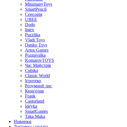
MinimanyToys
SmartPencil
Сенсорія
UBEE
Dodo
Intex
Puzzlika
Vladi Toys
Danko Toys
Artos Games
Poznavalka
KomarovTOYS
Час Майстрів
Cubika
Classic World
Ігротеко
Розумний лис
Книголав
Frank
Castorland
Ideyka
SmartGames
Taka Maka
Новинки
Доставка / оплата