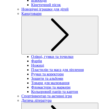
Бізіборди
Кінетичний пісок
Новорічні іграшки для дітей
Канцтовари
Олівці, гумки та точилки
Фарби
Ножиці
Пластилін та маса для ліплення
Ручки та коректори
Зошити та альбоми
Товари для малювання
Фломастери та маркери
Кольоровий папір та картон
Спортінвентар та активні ігри
Дитяча література