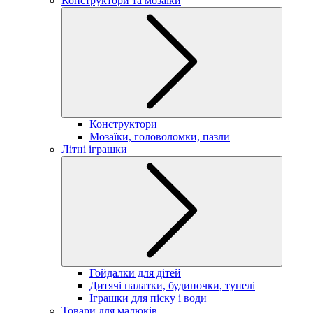
Конструктори та мозаїки
Конструктори
Мозаїки, головоломки, пазли
Літні іграшки
Гойдалки для дітей
Дитячі палатки, будиночки, тунелі
Іграшки для піску і води
Товари для малюків