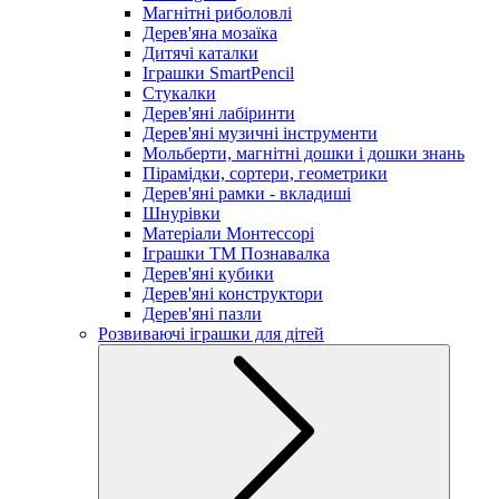
Магнітні риболовлі
Дерев'яна мозаїка
Дитячі каталки
Іграшки SmartPencil
Стукалки
Дерев'яні лабіринти
Дерев'яні музичні інструменти
Мольберти, магнітні дошки і дошки знань
Пірамідки, сортери, геометрики
Дерев'яні рамки - вкладиші
Шнурівки
Матеріали Монтессорі
Іграшки ТМ Познавалка
Дерев'яні кубики
Дерев'яні конструктори
Дерев'яні пазли
Розвиваючі іграшки для дітей