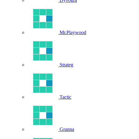
Dyvogra
Mr.Playwood
Strateg
Tactic
Granna