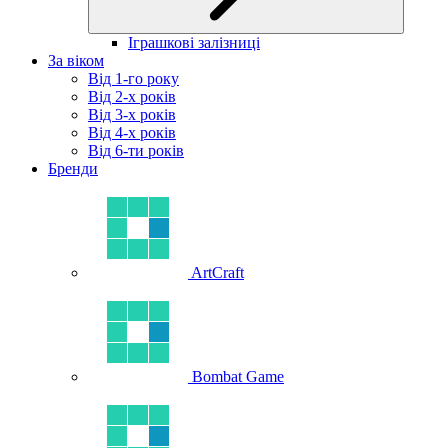
Іграшкові залізниці
За віком
Від 1-го року
Від 2-х років
Від 3-х років
Від 4-х років
Від 6-ти років
Бренди
ArtCraft
Bombat Game