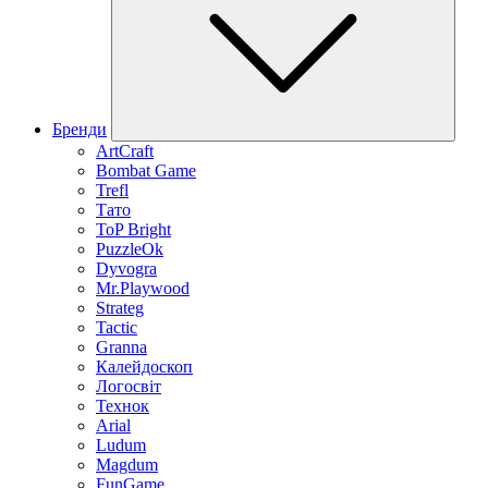
Бренди
ArtCraft
Bombat Game
Trefl
Тато
ToP Bright
PuzzleOk
Dyvogra
Mr.Playwood
Strateg
Tactic
Granna
Калейдоскоп
Логосвіт
Технок
Arial
Ludum
Magdum
FunGame