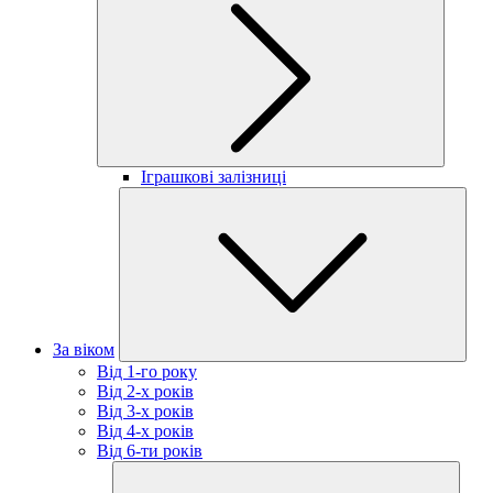
Іграшкові залізниці
За віком
Від 1-го року
Від 2-х років
Від 3-х років
Від 4-х років
Від 6-ти років