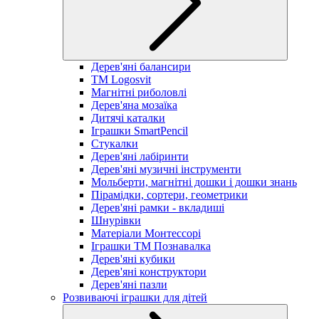
Дерев'яні балансири
TM Logosvit
Магнітні риболовлі
Дерев'яна мозаїка
Дитячі каталки
Іграшки SmartPencil
Стукалки
Дерев'яні лабіринти
Дерев'яні музичні інструменти
Мольберти, магнітні дошки і дошки знань
Пірамідки, сортери, геометрики
Дерев'яні рамки - вкладиші
Шнурівки
Матеріали Монтессорі
Іграшки ТМ Познавалка
Дерев'яні кубики
Дерев'яні конструктори
Дерев'яні пазли
Розвиваючі іграшки для дітей