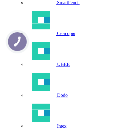
SmartPencil
Сенсорія
UBEE
Dodo
Intex