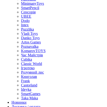
MinimanyToys
SmartPencil
Сенсорія
UBEE
Dodo
Intex
Puzzlika
Vladi Toys
Danko Toys
Artos Games
Poznavalka
KomarovTOYS
Час Майстрів
Cubika
Classic World
Ігротеко
Розумний лис
Книголав
Frank
Castorland
Ideyka
SmartGames
Taka Maka
Новинки
Доставка / оплата