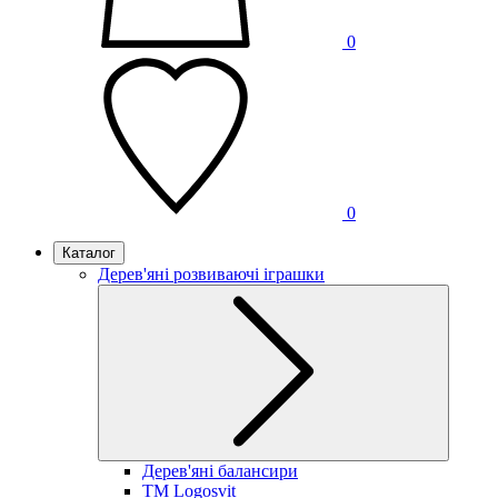
0
0
Каталог
Дерев'яні розвиваючі іграшки
Дерев'яні балансири
TM Logosvit