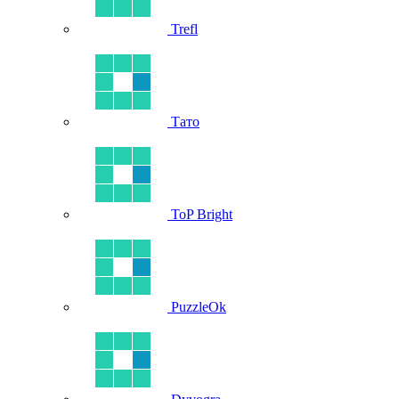
Trefl
Тато
ToP Bright
PuzzleOk