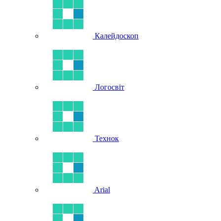
Калейдоскоп
Логосвіт
Технок
Arial