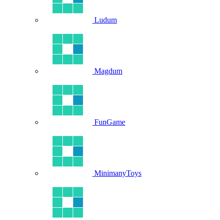
Ludum
Magdum
FunGame
MinimanyToys