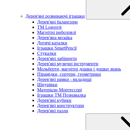
Дерев'яні розвиваючі іграшки
Дерев'яні балансири
TM Logosvit
Магнітні риболовлі
Дерев'яна мозаїка
Дитячі каталки
Іграшки SmartPencil
Стукалки
Дерев'яні лабіринти
Дерев'яні музичні інструменти
Мольберти, магнітні дошки і дошки знань
Пірамідки, сортери, геометрики
Дерев'яні рамки - вкладиші
Шнурівки
Матеріали Монтессорі
Іграшки ТМ Познавалка
Дерев'яні кубики
Дерев'яні конструктори
Дерев'яні пазли