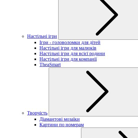
Настільні ігри
Ігри - головоломки для дітей
Настільні ігри для малюків
Настільні ігри для всієї родини
Настільні ігри для компанії
TheaSmart
Творчість
Діамантові мозаїки
Картини по номерам