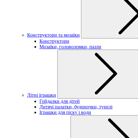
Конструктори та мозаїки
Конструктори
Мозаїки, головоломки, пазли
Літні іграшки
Гойдалки для дітей
Дитячі палатки, будиночки, тунелі
Іграшки для піску і води