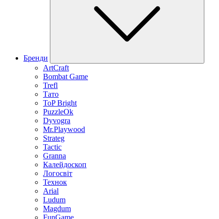
Бренди
ArtCraft
Bombat Game
Trefl
Тато
ToP Bright
PuzzleOk
Dyvogra
Mr.Playwood
Strateg
Tactic
Granna
Калейдоскоп
Логосвіт
Технок
Arial
Ludum
Magdum
FunGame