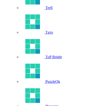
Trefl
Тато
ToP Bright
PuzzleOk