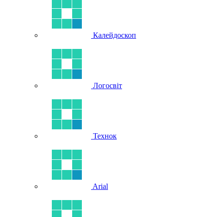
Калейдоскоп
Логосвіт
Технок
Arial