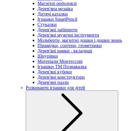
Магнітні риболовлі
Дерев'яна мозаїка
Дитячі каталки
Іграшки SmartPencil
Стукалки
Дерев'яні лабіринти
Дерев'яні музичні інструменти
Мольберти, магнітні дошки і дошки знань
Пірамідки, сортери, геометрики
Дерев'яні рамки - вкладиші
Шнурівки
Матеріали Монтессорі
Іграшки ТМ Познавалка
Дерев'яні кубики
Дерев'яні конструктори
Дерев'яні пазли
Розвиваючі іграшки для дітей