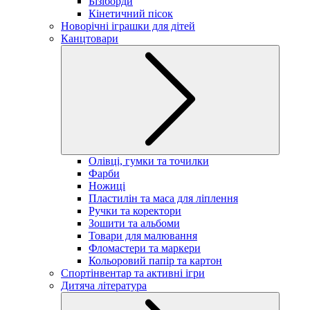
Бізіборди
Кінетичний пісок
Новорічні іграшки для дітей
Канцтовари
Олівці, гумки та точилки
Фарби
Ножиці
Пластилін та маса для ліплення
Ручки та коректори
Зошити та альбоми
Товари для малювання
Фломастери та маркери
Кольоровий папір та картон
Спортінвентар та активні ігри
Дитяча література