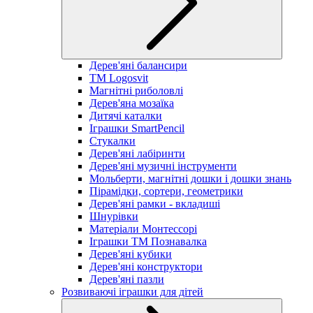
Дерев'яні балансири
TM Logosvit
Магнітні риболовлі
Дерев'яна мозаїка
Дитячі каталки
Іграшки SmartPencil
Стукалки
Дерев'яні лабіринти
Дерев'яні музичні інструменти
Мольберти, магнітні дошки і дошки знань
Пірамідки, сортери, геометрики
Дерев'яні рамки - вкладиші
Шнурівки
Матеріали Монтессорі
Іграшки ТМ Познавалка
Дерев'яні кубики
Дерев'яні конструктори
Дерев'яні пазли
Розвиваючі іграшки для дітей