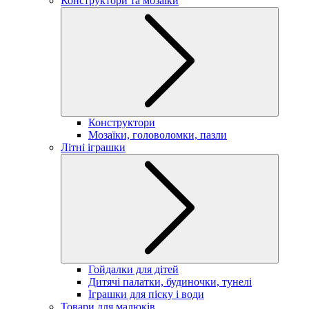
Конструктори та мозаїки
Конструктори
Мозаїки, головоломки, пазли
Літні іграшки
Гойдалки для дітей
Дитячі палатки, будиночки, тунелі
Іграшки для піску і води
Товари для малюків