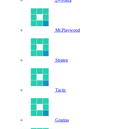
Dyvogra
Mr.Playwood
Strateg
Tactic
Granna