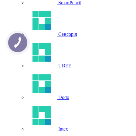
SmartPencil
Сенсорія
UBEE
Dodo
Intex