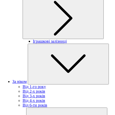
Іграшкові залізниці
За віком
Від 1-го року
Від 2-х років
Від 3-х років
Від 4-х років
Від 6-ти років