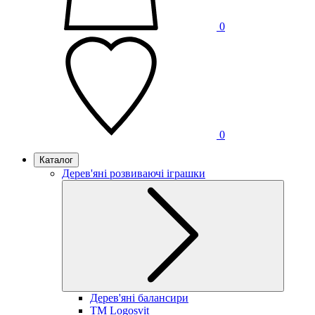
0
0
Каталог
Дерев'яні розвиваючі іграшки
Дерев'яні балансири
TM Logosvit