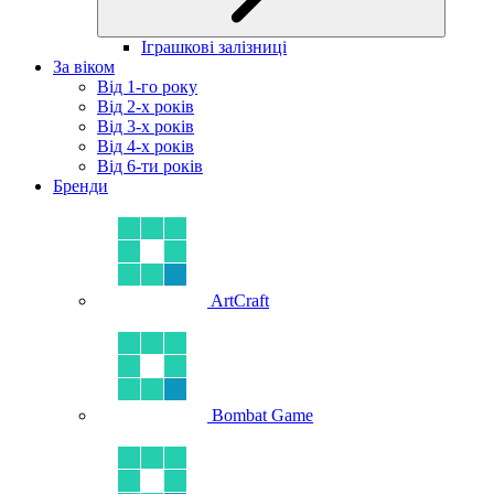
Іграшкові залізниці
За віком
Від 1-го року
Від 2-х років
Від 3-х років
Від 4-х років
Від 6-ти років
Бренди
ArtCraft
Bombat Game