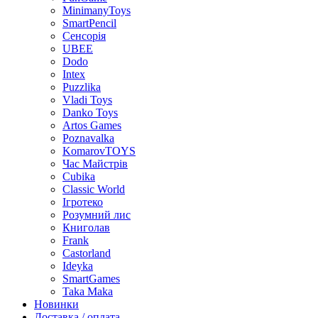
MinimanyToys
SmartPencil
Сенсорія
UBEE
Dodo
Intex
Puzzlika
Vladi Toys
Danko Toys
Artos Games
Poznavalka
KomarovTOYS
Час Майстрів
Cubika
Classic World
Ігротеко
Розумний лис
Книголав
Frank
Castorland
Ideyka
SmartGames
Taka Maka
Новинки
Доставка / оплата