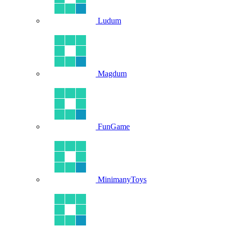
Ludum
Magdum
FunGame
MinimanyToys