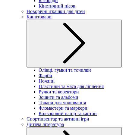
Бізіборди
Кінетичний пісок
Новорічні іграшки для дітей
Канцтовари
Олівці, гумки та точилки
Фарби
Ножиці
Пластилін та маса для ліплення
Ручки та коректори
Зошити та альбоми
Товари для малювання
Фломастери та маркери
Кольоровий папір та картон
Спортінвентар та активні ігри
Дитяча література