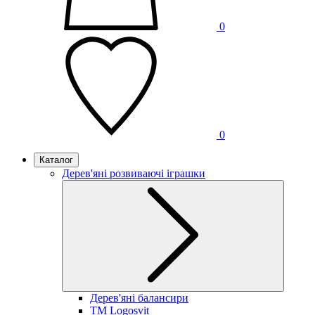
0
0
Каталог
Дерев'яні розвиваючі іграшки
Дерев'яні балансири
TM Logosvit