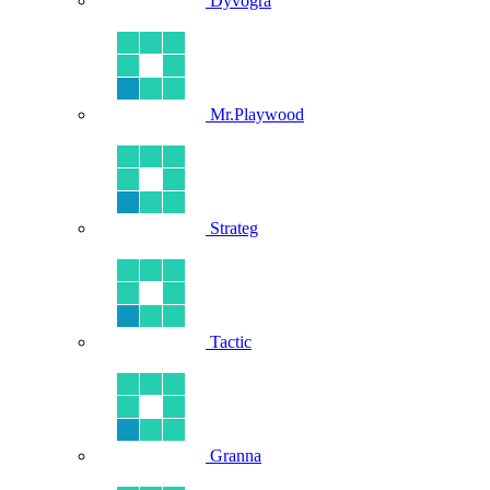
Dyvogra
Mr.Playwood
Strateg
Tactic
Granna