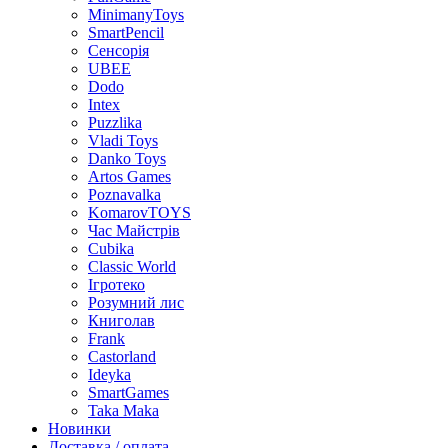
MinimanyToys
SmartPencil
Сенсорія
UBEE
Dodo
Intex
Puzzlika
Vladi Toys
Danko Toys
Artos Games
Poznavalka
KomarovTOYS
Час Майстрів
Cubika
Classic World
Ігротеко
Розумний лис
Книголав
Frank
Castorland
Ideyka
SmartGames
Taka Maka
Новинки
Доставка / оплата