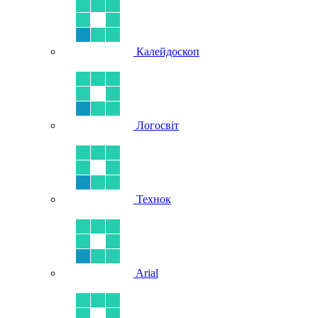
Калейдоскоп
Логосвіт
Технок
Arial