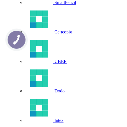
SmartPencil
Сенсорія
UBEE
Dodo
Intex