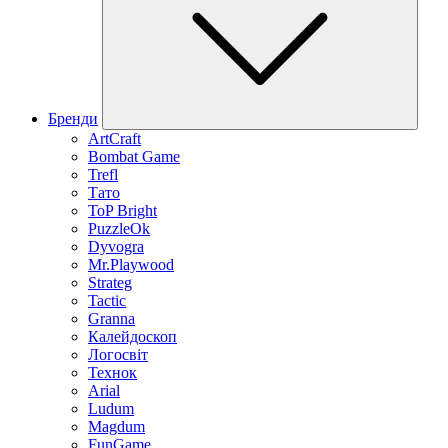
Бренди
ArtCraft
Bombat Game
Trefl
Тато
ToP Bright
PuzzleOk
Dyvogra
Mr.Playwood
Strateg
Tactic
Granna
Калейдоскоп
Логосвіт
Технок
Arial
Ludum
Magdum
FunGame