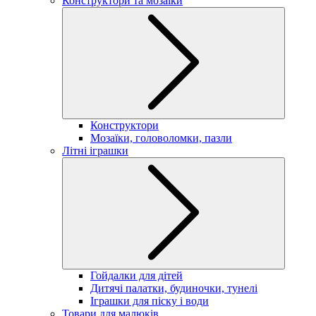
Конструктори та мозаїки
Конструктори
Мозаїки, головоломки, пазли
Літні іграшки
Гойдалки для дітей
Дитячі палатки, будиночки, тунелі
Іграшки для піску і води
Товари для малюків