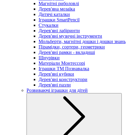
Магнітні риболовлі
Дерев'яна мозаїка
Дитячі каталки
Іграшки SmartPencil
Стукалки
Дерев'яні лабіринти
Дерев'яні музичні інструменти
Мольберти, магнітні дошки і дошки знань
Пірамідки, сортери, геометрики
Дерев'яні рамки - вкладиші
Шнурівки
Матеріали Монтессорі
Іграшки ТМ Познавалка
Дерев'яні кубики
Дерев'яні конструктори
Дерев'яні пазли
Розвиваючі іграшки для дітей