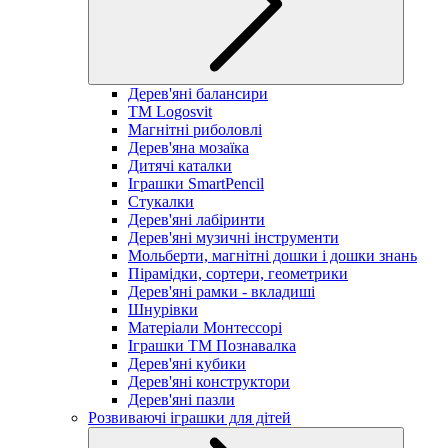
Дерев'яні балансири
TM Logosvit
Магнітні риболовлі
Дерев'яна мозаїка
Дитячі каталки
Іграшки SmartPencil
Стукалки
Дерев'яні лабіринти
Дерев'яні музичні інструменти
Мольберти, магнітні дошки і дошки знань
Пірамідки, сортери, геометрики
Дерев'яні рамки - вкладиші
Шнурівки
Матеріали Монтессорі
Іграшки ТМ Познавалка
Дерев'яні кубики
Дерев'яні конструктори
Дерев'яні пазли
Розвиваючі іграшки для дітей