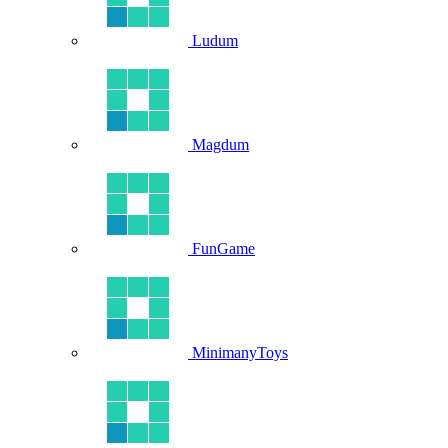
Ludum
Magdum
FunGame
MinimanyToys