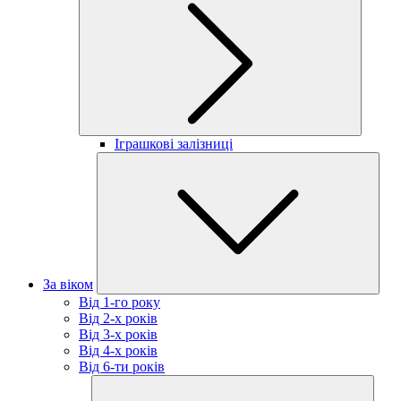
Іграшкові залізниці
За віком
Від 1-го року
Від 2-х років
Від 3-х років
Від 4-х років
Від 6-ти років