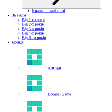
Іграшкові залізниці
За віком
Від 1-го року
Від 2-х років
Від 3-х років
Від 4-х років
Від 6-ти років
Бренди
ArtCraft
Bombat Game