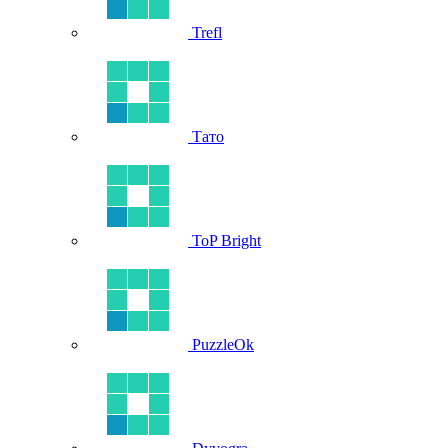
Trefl
Тато
ToP Bright
PuzzleOk