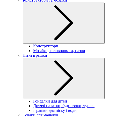
Конструктори та мозаїки
Конструктори
Мозаїки, головоломки, пазли
Літні іграшки
Гойдалки для дітей
Дитячі палатки, будиночки, тунелі
Іграшки для піску і води
Товари для малюків