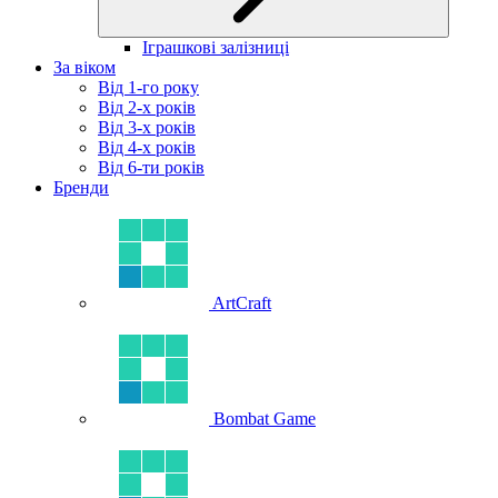
Іграшкові залізниці
За віком
Від 1-го року
Від 2-х років
Від 3-х років
Від 4-х років
Від 6-ти років
Бренди
ArtCraft
Bombat Game