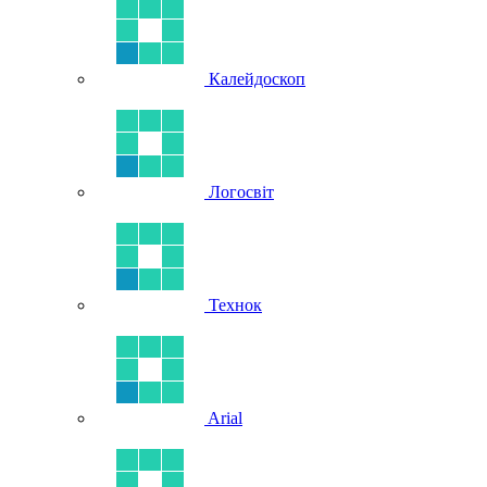
Калейдоскоп
Логосвіт
Технок
Arial