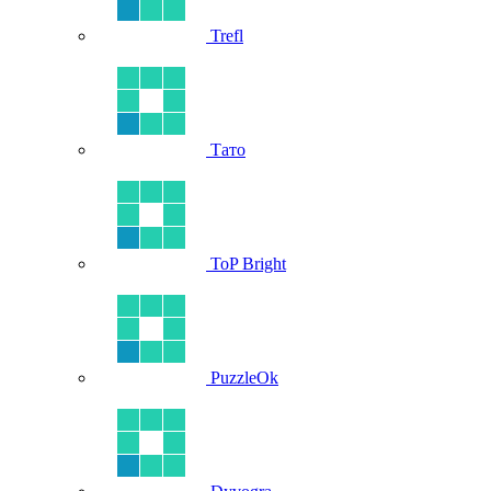
Trefl
Тато
ToP Bright
PuzzleOk