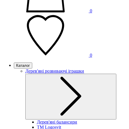
0
0
Каталог
Дерев'яні розвиваючі іграшки
Дерев'яні балансири
TM Logosvit