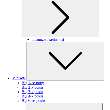
Іграшкові залізниці
За віком
Від 1-го року
Від 2-х років
Від 3-х років
Від 4-х років
Від 6-ти років