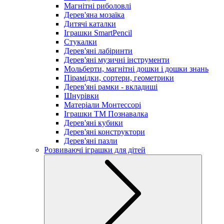
Магнітні риболовлі
Дерев'яна мозаїка
Дитячі каталки
Іграшки SmartPencil
Стукалки
Дерев'яні лабіринти
Дерев'яні музичні інструменти
Мольберти, магнітні дошки і дошки знань
Пірамідки, сортери, геометрики
Дерев'яні рамки - вкладиші
Шнурівки
Матеріали Монтессорі
Іграшки ТМ Познавалка
Дерев'яні кубики
Дерев'яні конструктори
Дерев'яні пазли
Розвиваючі іграшки для дітей