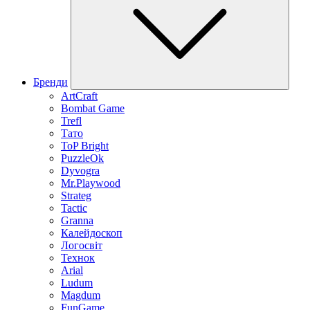
Бренди
ArtCraft
Bombat Game
Trefl
Тато
ToP Bright
PuzzleOk
Dyvogra
Mr.Playwood
Strateg
Tactic
Granna
Калейдоскоп
Логосвіт
Технок
Arial
Ludum
Magdum
FunGame