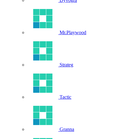
Dyvogra
Mr.Playwood
Strateg
Tactic
Granna