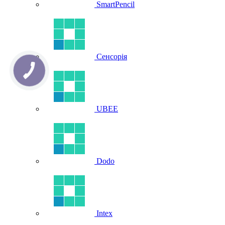
SmartPencil
Сенсорія
UBEE
Dodo
Intex