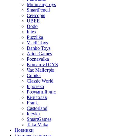
MinimanyToys
SmartPencil
Сенсорія
UBEE
Dodo
Intex
Puzzlika
Vladi Toys
Danko Toys
Artos Games
Poznavalka
KomarovTOYS
Час Майстрів
Cubika
Classic World
Ігротеко
Розумний лис
Книголав
Frank
Castorland
Ideyka
SmartGames
Taka Maka
Новинки
Доставка / оплата