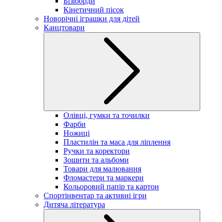
Бізіборди
Кінетичний пісок
Новорічні іграшки для дітей
Канцтовари
Олівці, гумки та точилки
Фарби
Ножиці
Пластилін та маса для ліплення
Ручки та коректори
Зошити та альбоми
Товари для малювання
Фломастери та маркери
Кольоровий папір та картон
Спортінвентар та активні ігри
Дитяча література