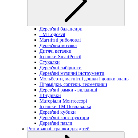
Дерев'яні балансири
TM Logosvit
Магнітні риболовлі
Дерев'яна мозаїка
Дитячі каталки
Іграшки SmartPencil
Стукалки
Дерев'яні лабіринти
Дерев'яні музичні інструменти
Мольберти, магнітні дошки і дошки знань
Пірамідки, сортери, геометрики
Дерев'яні рамки - вкладиші
Шнурівки
Матеріали Монтессорі
Іграшки ТМ Познавалка
Дерев'яні кубики
Дерев'яні конструктори
Дерев'яні пазли
Розвиваючі іграшки для дітей