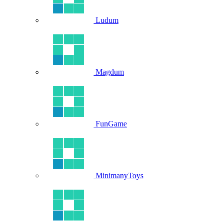
Ludum
Magdum
FunGame
MinimanyToys