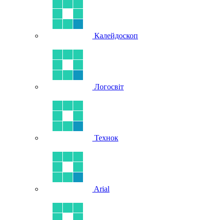
Калейдоскоп
Логосвіт
Технок
Arial