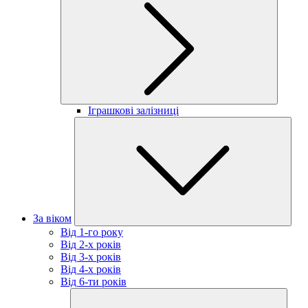
Іграшкові залізниці
За віком
Від 1-го року
Від 2-х років
Від 3-х років
Від 4-х років
Від 6-ти років