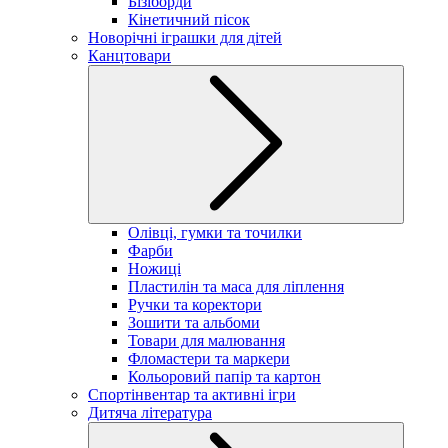
Бізіборди
Кінетичний пісок
Новорічні іграшки для дітей
Канцтовари
Олівці, гумки та точилки
Фарби
Ножиці
Пластилін та маса для ліплення
Ручки та коректори
Зошити та альбоми
Товари для малювання
Фломастери та маркери
Кольоровий папір та картон
Спортінвентар та активні ігри
Дитяча література