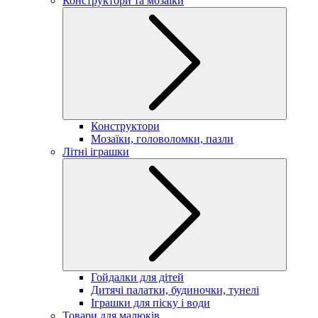
Конструктори та мозаїки
Конструктори
Мозаїки, головоломки, пазли
Літні іграшки
Гойдалки для дітей
Дитячі палатки, будиночки, тунелі
Іграшки для піску і води
Товари для малюків