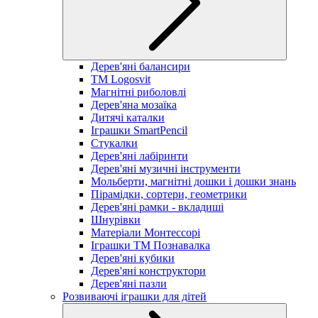
Дерев'яні балансири
TM Logosvit
Магнітні риболовлі
Дерев'яна мозаїка
Дитячі каталки
Іграшки SmartPencil
Стукалки
Дерев'яні лабіринти
Дерев'яні музичні інструменти
Мольберти, магнітні дошки і дошки знань
Пірамідки, сортери, геометрики
Дерев'яні рамки - вкладиші
Шнурівки
Матеріали Монтессорі
Іграшки ТМ Познавалка
Дерев'яні кубики
Дерев'яні конструктори
Дерев'яні пазли
Розвиваючі іграшки для дітей