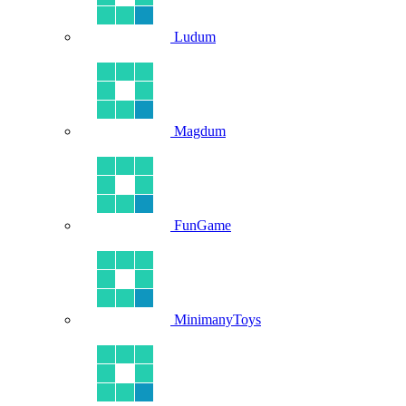
Ludum
Magdum
FunGame
MinimanyToys