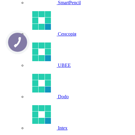
SmartPencil
Сенсорія
UBEE
Dodo
Intex