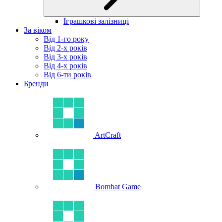
Іграшкові залізниці
За віком
Від 1-го року
Від 2-х років
Від 3-х років
Від 4-х років
Від 6-ти років
Бренди
ArtCraft
Bombat Game