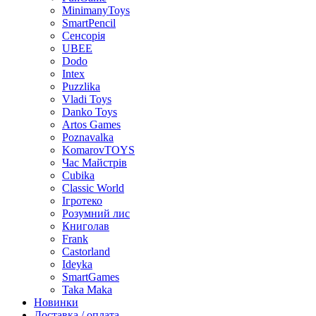
MinimanyToys
SmartPencil
Сенсорія
UBEE
Dodo
Intex
Puzzlika
Vladi Toys
Danko Toys
Artos Games
Poznavalka
KomarovTOYS
Час Майстрів
Cubika
Classic World
Ігротеко
Розумний лис
Книголав
Frank
Castorland
Ideyka
SmartGames
Taka Maka
Новинки
Доставка / оплата