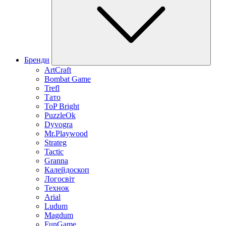
Бренди
ArtCraft
Bombat Game
Trefl
Тато
ToP Bright
PuzzleOk
Dyvogra
Mr.Playwood
Strateg
Tactic
Granna
Калейдоскоп
Логосвіт
Технок
Arial
Ludum
Magdum
FunGame