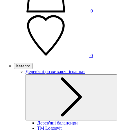
0
0
Каталог
Дерев'яні розвиваючі іграшки
Дерев'яні балансири
TM Logosvit