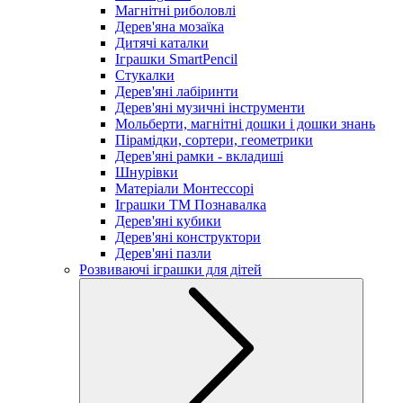
Магнітні риболовлі
Дерев'яна мозаїка
Дитячі каталки
Іграшки SmartPencil
Стукалки
Дерев'яні лабіринти
Дерев'яні музичні інструменти
Мольберти, магнітні дошки і дошки знань
Пірамідки, сортери, геометрики
Дерев'яні рамки - вкладиші
Шнурівки
Матеріали Монтессорі
Іграшки ТМ Познавалка
Дерев'яні кубики
Дерев'яні конструктори
Дерев'яні пазли
Розвиваючі іграшки для дітей