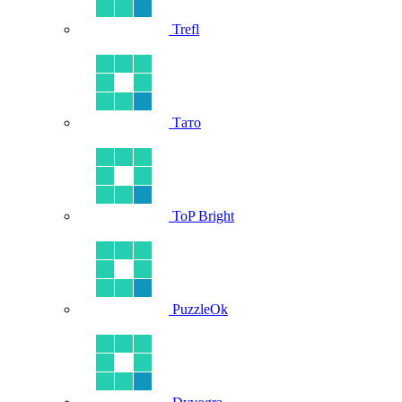
Trefl
Тато
ToP Bright
PuzzleOk