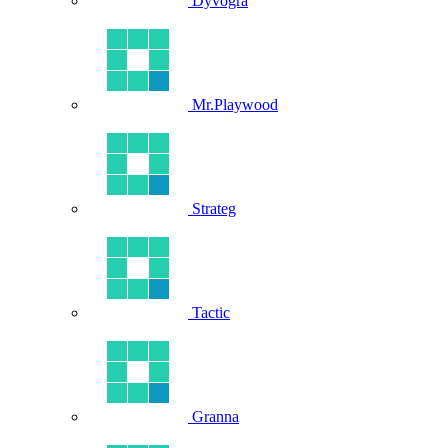
Dyvogra
Mr.Playwood
Strateg
Tactic
Granna