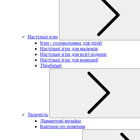
Настільні ігри
Ігри - головоломки для дітей
Настільні ігри для малюків
Настільні ігри для всієї родини
Настільні ігри для компанії
TheaSmart
Творчість
Діамантові мозаїки
Картини по номерам