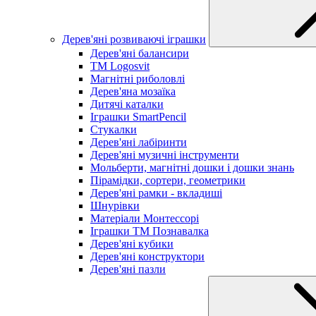
Дерев'яні розвиваючі іграшки
Дерев'яні балансири
TM Logosvit
Магнітні риболовлі
Дерев'яна мозаїка
Дитячі каталки
Іграшки SmartPencil
Стукалки
Дерев'яні лабіринти
Дерев'яні музичні інструменти
Мольберти, магнітні дошки і дошки знань
Пірамідки, сортери, геометрики
Дерев'яні рамки - вкладиші
Шнурівки
Матеріали Монтессорі
Іграшки ТМ Познавалка
Дерев'яні кубики
Дерев'яні конструктори
Дерев'яні пазли