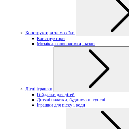
Конструктори та мозаїки
Конструктори
Мозаїки, головоломки, пазли
Літні іграшки
Гойдалки для дітей
Дитячі палатки, будиночки, тунелі
Іграшки для піску і води