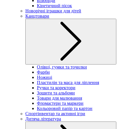
Бізіборди
Кінетичний пісок
Новорічні іграшки для дітей
Канцтовари
Олівці, гумки та точилки
Фарби
Ножиці
Пластилін та маса для ліплення
Ручки та коректори
Зошити та альбоми
Товари для малювання
Фломастери та маркери
Кольоровий папір та картон
Спортінвентар та активні ігри
Дитяча література