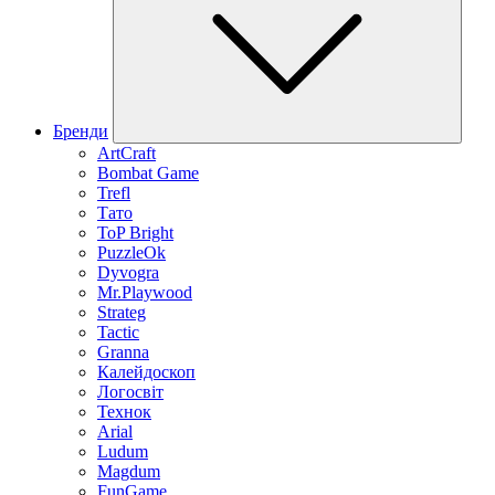
Бренди
ArtCraft
Bombat Game
Trefl
Тато
ToP Bright
PuzzleOk
Dyvogra
Mr.Playwood
Strateg
Tactic
Granna
Калейдоскоп
Логосвіт
Технок
Arial
Ludum
Magdum
FunGame