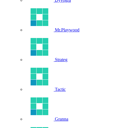
Dyvogra
Mr.Playwood
Strateg
Tactic
Granna