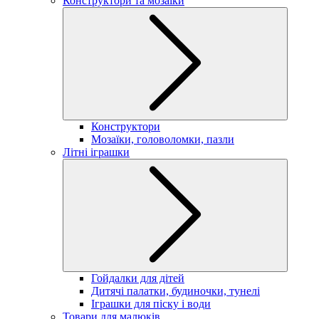
Конструктори та мозаїки
Конструктори
Мозаїки, головоломки, пазли
Літні іграшки
Гойдалки для дітей
Дитячі палатки, будиночки, тунелі
Іграшки для піску і води
Товари для малюків