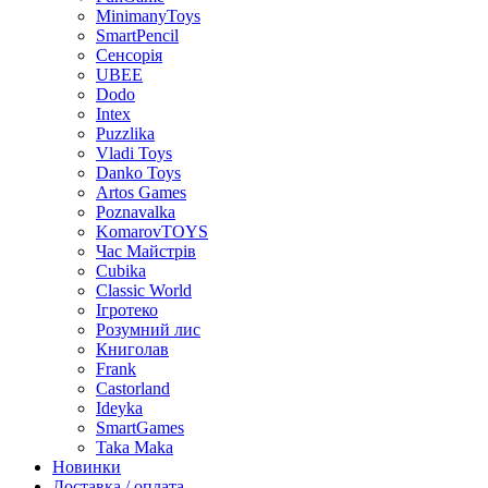
MinimanyToys
SmartPencil
Сенсорія
UBEE
Dodo
Intex
Puzzlika
Vladi Toys
Danko Toys
Artos Games
Poznavalka
KomarovTOYS
Час Майстрів
Cubika
Classic World
Ігротеко
Розумний лис
Книголав
Frank
Castorland
Ideyka
SmartGames
Taka Maka
Новинки
Доставка / оплата