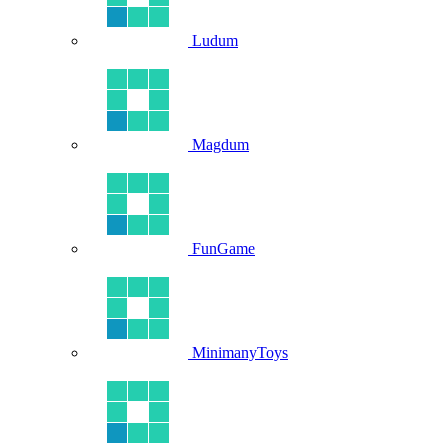
Ludum
Magdum
FunGame
MinimanyToys