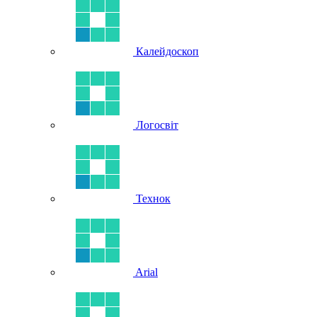
Калейдоскоп
Логосвіт
Технок
Arial