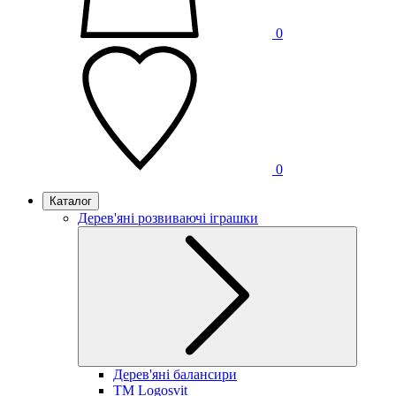
0
0
Каталог
Дерев'яні розвиваючі іграшки
Дерев'яні балансири
TM Logosvit