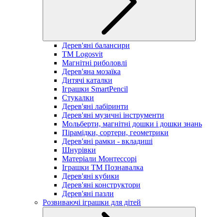
Дерев'яні балансири
TM Logosvit
Магнітні риболовлі
Дерев'яна мозаїка
Дитячі каталки
Іграшки SmartPencil
Стукалки
Дерев'яні лабіринти
Дерев'яні музичні інструменти
Мольберти, магнітні дошки і дошки знань
Пірамідки, сортери, геометрики
Дерев'яні рамки - вкладиші
Шнурівки
Матеріали Монтессорі
Іграшки ТМ Познавалка
Дерев'яні кубики
Дерев'яні конструктори
Дерев'яні пазли
Розвиваючі іграшки для дітей