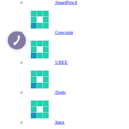
SmartPencil
Сенсорія
UBEE
Dodo
Intex