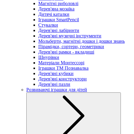
Магнітні риболовлі
Дерев'яна мозаїка
Дитячі каталки
Іграшки SmartPencil
Стукалки
Дерев'яні лабіринти
Дерев'яні музичні інструменти
Мольберти, магнітні дошки і дошки знань
Пірамідки, сортери, геометрики
Дерев'яні рамки - вкладиші
Шнурівки
Матеріали Монтессорі
Іграшки ТМ Познавалка
Дерев'яні кубики
Дерев'яні конструктори
Дерев'яні пазли
Розвиваючі іграшки для дітей