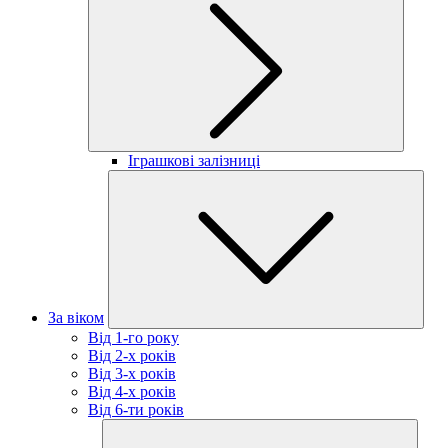
Іграшкові залізниці
За віком
Від 1-го року
Від 2-х років
Від 3-х років
Від 4-х років
Від 6-ти років