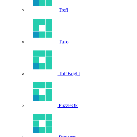
Trefl
Тато
ToP Bright
PuzzleOk