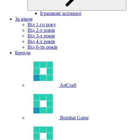
Іграшкові залізниці
За віком
Від 1-го року
Від 2-х років
Від 3-х років
Від 4-х років
Від 6-ти років
Бренди
ArtCraft
Bombat Game