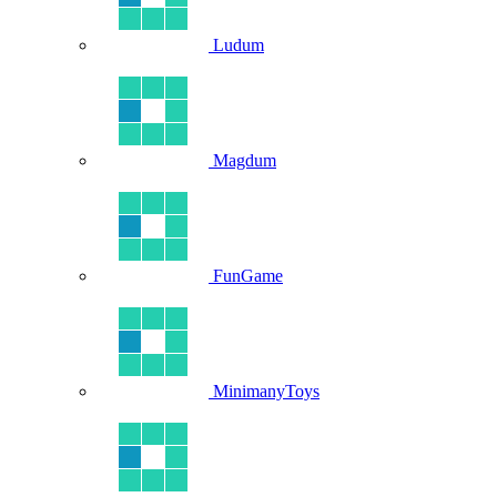
Ludum
Magdum
FunGame
MinimanyToys