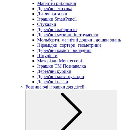
Магнітні риболовлі
Дерев'яна мозаїка
Дитячі каталки
Іграшки SmartPencil
Стукалки
Дерев'яні лабіринти
Дерев'яні музичні інструменти
Мольберти, магнітні дошки і дошки знань
Пірамідки, сортери, геометрики
Дерев'яні рамки - вкладиші
Шнурівки
Матеріали Монтессорі
Іграшки ТМ Познавалка
Дерев'яні кубики
Дерев'яні конструктори
Дерев'яні пазли
Розвиваючі іграшки для дітей