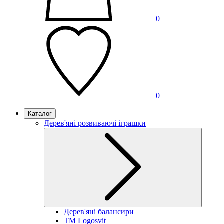
0
0
Каталог
Дерев'яні розвиваючі іграшки
Дерев'яні балансири
TM Logosvit