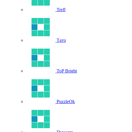
Trefl
Тато
ToP Bright
PuzzleOk