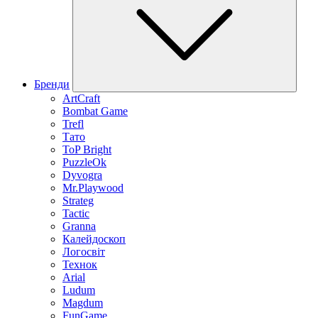
Бренди
ArtCraft
Bombat Game
Trefl
Тато
ToP Bright
PuzzleOk
Dyvogra
Mr.Playwood
Strateg
Tactic
Granna
Калейдоскоп
Логосвіт
Технок
Arial
Ludum
Magdum
FunGame