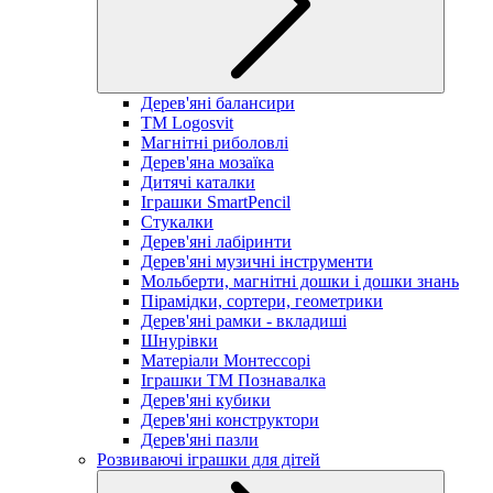
Дерев'яні балансири
TM Logosvit
Магнітні риболовлі
Дерев'яна мозаїка
Дитячі каталки
Іграшки SmartPencil
Стукалки
Дерев'яні лабіринти
Дерев'яні музичні інструменти
Мольберти, магнітні дошки і дошки знань
Пірамідки, сортери, геометрики
Дерев'яні рамки - вкладиші
Шнурівки
Матеріали Монтессорі
Іграшки ТМ Познавалка
Дерев'яні кубики
Дерев'яні конструктори
Дерев'яні пазли
Розвиваючі іграшки для дітей