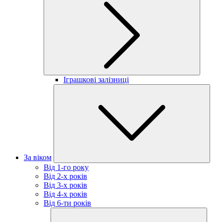
Іграшкові залізниці
За віком
Від 1-го року
Від 2-х років
Від 3-х років
Від 4-х років
Від 6-ти років