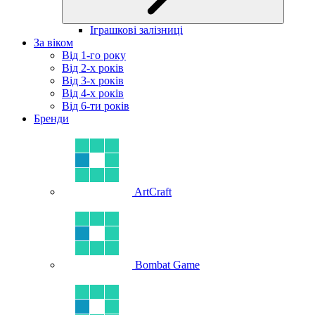
Іграшкові залізниці
За віком
Від 1-го року
Від 2-х років
Від 3-х років
Від 4-х років
Від 6-ти років
Бренди
ArtCraft
Bombat Game