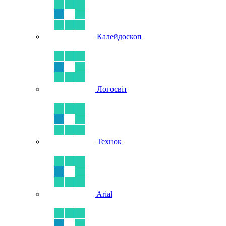
Калейдоскоп
Логосвіт
Технок
Arial