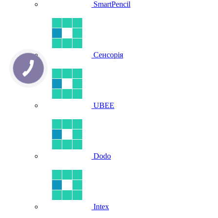
SmartPencil
Сенсорія
UBEE
Dodo
Intex