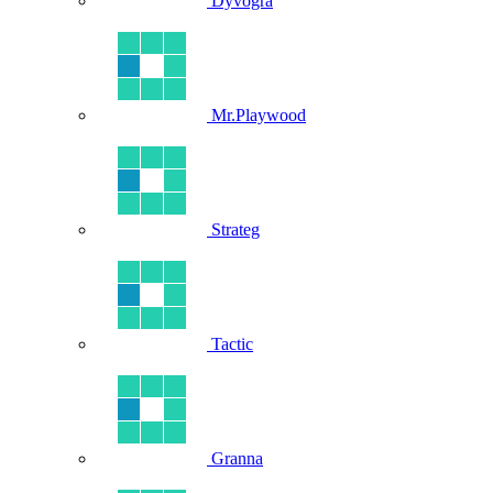
Dyvogra
Mr.Playwood
Strateg
Tactic
Granna