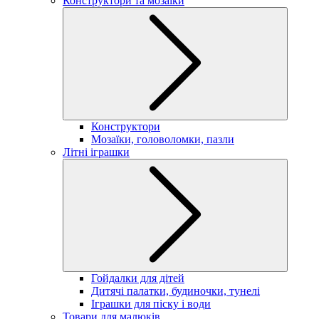
Конструктори та мозаїки
Конструктори
Мозаїки, головоломки, пазли
Літні іграшки
Гойдалки для дітей
Дитячі палатки, будиночки, тунелі
Іграшки для піску і води
Товари для малюків