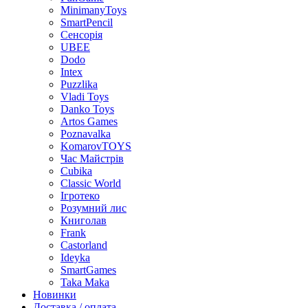
MinimanyToys
SmartPencil
Сенсорія
UBEE
Dodo
Intex
Puzzlika
Vladi Toys
Danko Toys
Artos Games
Poznavalka
KomarovTOYS
Час Майстрів
Cubika
Classic World
Ігротеко
Розумний лис
Книголав
Frank
Castorland
Ideyka
SmartGames
Taka Maka
Новинки
Доставка / оплата