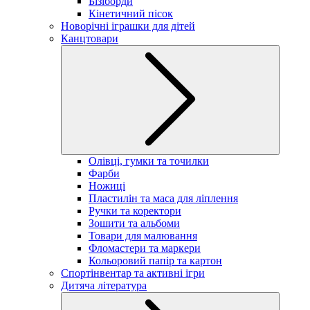
Бізіборди
Кінетичний пісок
Новорічні іграшки для дітей
Канцтовари
Олівці, гумки та точилки
Фарби
Ножиці
Пластилін та маса для ліплення
Ручки та коректори
Зошити та альбоми
Товари для малювання
Фломастери та маркери
Кольоровий папір та картон
Спортінвентар та активні ігри
Дитяча література