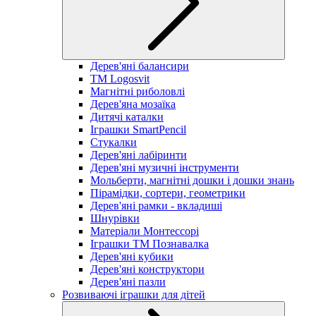
Дерев'яні балансири
TM Logosvit
Магнітні риболовлі
Дерев'яна мозаїка
Дитячі каталки
Іграшки SmartPencil
Стукалки
Дерев'яні лабіринти
Дерев'яні музичні інструменти
Мольберти, магнітні дошки і дошки знань
Пірамідки, сортери, геометрики
Дерев'яні рамки - вкладиші
Шнурівки
Матеріали Монтессорі
Іграшки ТМ Познавалка
Дерев'яні кубики
Дерев'яні конструктори
Дерев'яні пазли
Розвиваючі іграшки для дітей