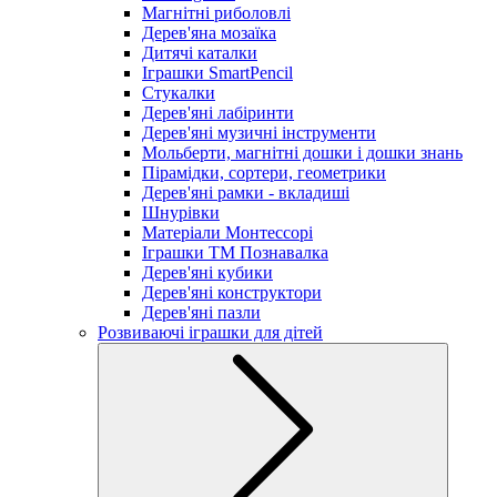
Магнітні риболовлі
Дерев'яна мозаїка
Дитячі каталки
Іграшки SmartPencil
Стукалки
Дерев'яні лабіринти
Дерев'яні музичні інструменти
Мольберти, магнітні дошки і дошки знань
Пірамідки, сортери, геометрики
Дерев'яні рамки - вкладиші
Шнурівки
Матеріали Монтессорі
Іграшки ТМ Познавалка
Дерев'яні кубики
Дерев'яні конструктори
Дерев'яні пазли
Розвиваючі іграшки для дітей