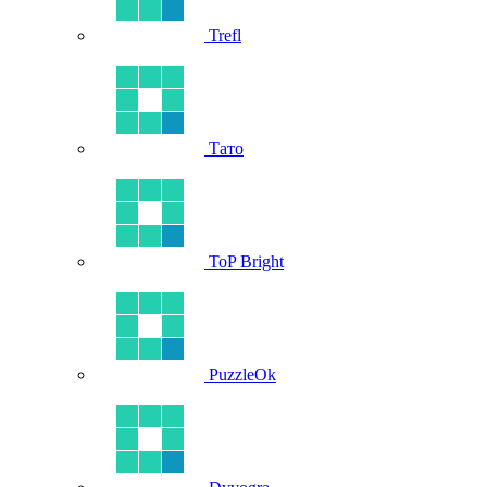
Trefl
Тато
ToP Bright
PuzzleOk