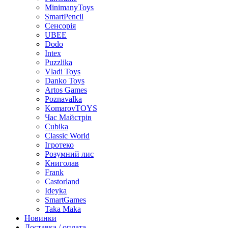
MinimanyToys
SmartPencil
Сенсорія
UBEE
Dodo
Intex
Puzzlika
Vladi Toys
Danko Toys
Artos Games
Poznavalka
KomarovTOYS
Час Майстрів
Cubika
Classic World
Ігротеко
Розумний лис
Книголав
Frank
Castorland
Ideyka
SmartGames
Taka Maka
Новинки
Доставка / оплата