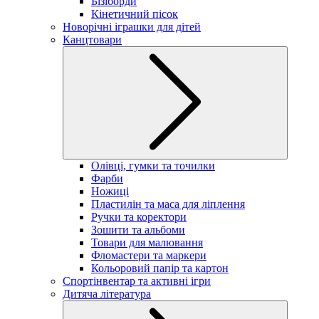
Бізіборди
Кінетичний пісок
Новорічні іграшки для дітей
Канцтовари
Олівці, гумки та точилки
Фарби
Ножиці
Пластилін та маса для ліплення
Ручки та коректори
Зошити та альбоми
Товари для малювання
Фломастери та маркери
Кольоровий папір та картон
Спортінвентар та активні ігри
Дитяча література