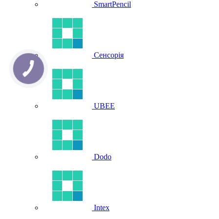
SmartPencil
Сенсорія
UBEE
Dodo
Intex