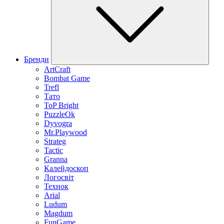
Бренди
ArtCraft
Bombat Game
Trefl
Тато
ToP Bright
PuzzleOk
Dyvogra
Mr.Playwood
Strateg
Tactic
Granna
Калейдоскоп
Логосвіт
Технок
Arial
Ludum
Magdum
FunGame