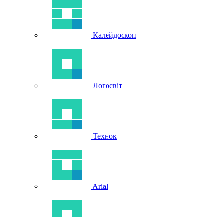
Калейдоскоп
Логосвіт
Технок
Arial