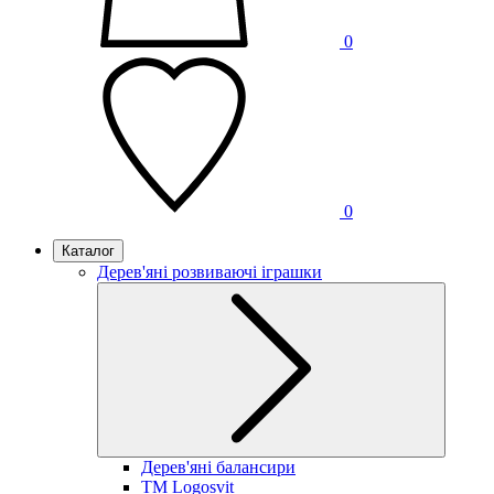
0
0
Каталог
Дерев'яні розвиваючі іграшки
Дерев'яні балансири
TM Logosvit