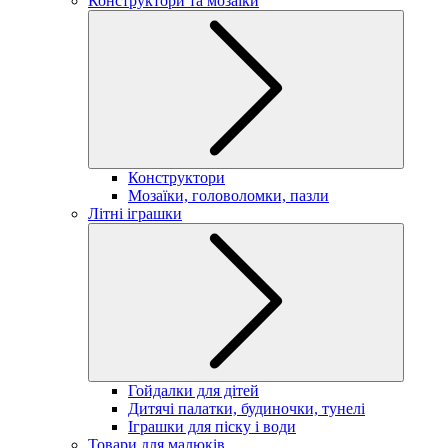
Конструктори та мозаїки
Конструктори
Мозаїки, головоломки, пазли
Літні іграшки
Гойдалки для дітей
Дитячі палатки, будиночки, тунелі
Іграшки для піску і води
Товари для малюків