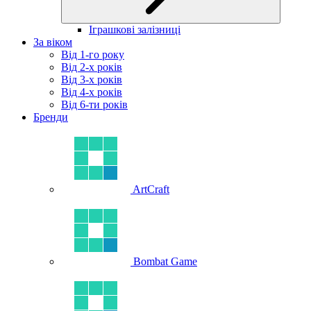
Іграшкові залізниці
За віком
Від 1-го року
Від 2-х років
Від 3-х років
Від 4-х років
Від 6-ти років
Бренди
ArtCraft
Bombat Game