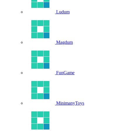
Ludum
Magdum
FunGame
MinimanyToys