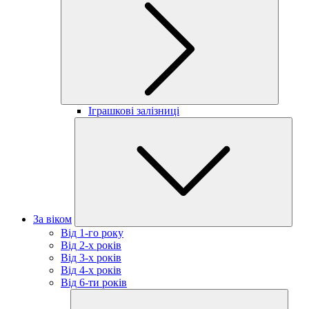
Іграшкові залізниці
За віком
Від 1-го року
Від 2-х років
Від 3-х років
Від 4-х років
Від 6-ти років