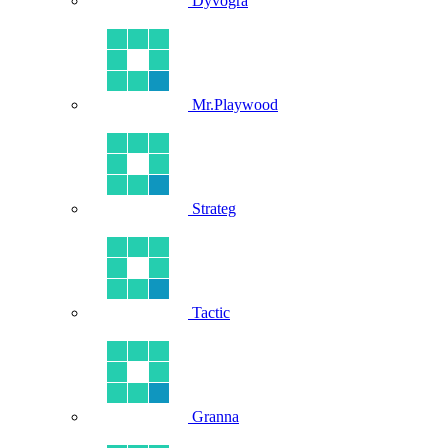
Dyvogra
Mr.Playwood
Strateg
Tactic
Granna