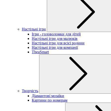
Настільні ігри
Ігри - головоломки для дітей
Настільні ігри для малюків
Настільні ігри для всієї родини
Настільні ігри для компанії
TheaSmart
Творчість
Діамантові мозаїки
Картини по номерам