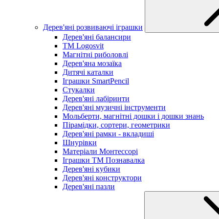
Дерев'яні розвиваючі іграшки
Дерев'яні балансири
TM Logosvit
Магнітні риболовлі
Дерев'яна мозаїка
Дитячі каталки
Іграшки SmartPencil
Стукалки
Дерев'яні лабіринти
Дерев'яні музичні інструменти
Мольберти, магнітні дошки і дошки знань
Пірамідки, сортери, геометрики
Дерев'яні рамки - вкладиші
Шнурівки
Матеріали Монтессорі
Іграшки ТМ Познавалка
Дерев'яні кубики
Дерев'яні конструктори
Дерев'яні пазли