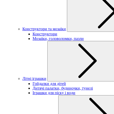
Конструктори та мозаїки
Конструктори
Мозаїки, головоломки, пазли
Літні іграшки
Гойдалки для дітей
Дитячі палатки, будиночки, тунелі
Іграшки для піску і води