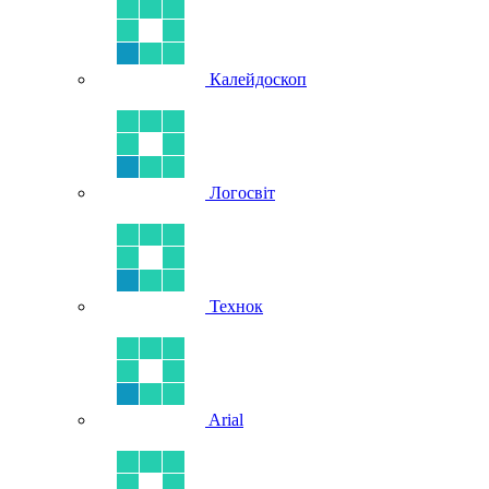
Калейдоскоп
Логосвіт
Технок
Arial