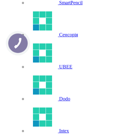
SmartPencil
Сенсорія
UBEE
Dodo
Intex