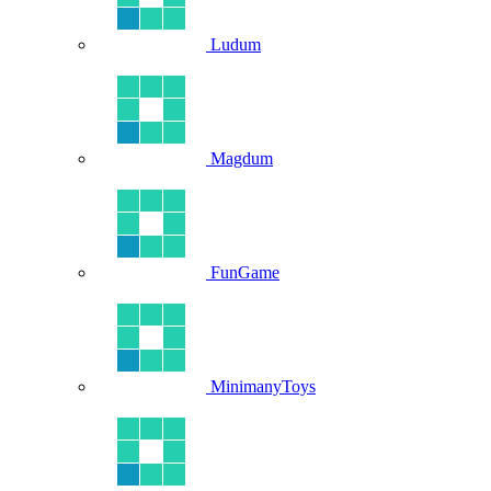
Ludum
Magdum
FunGame
MinimanyToys