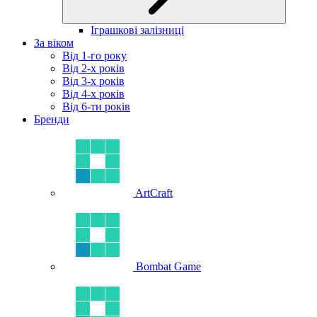
Іграшкові залізниці
За віком
Від 1-го року
Від 2-х років
Від 3-х років
Від 4-х років
Від 6-ти років
Бренди
ArtCraft
Bombat Game