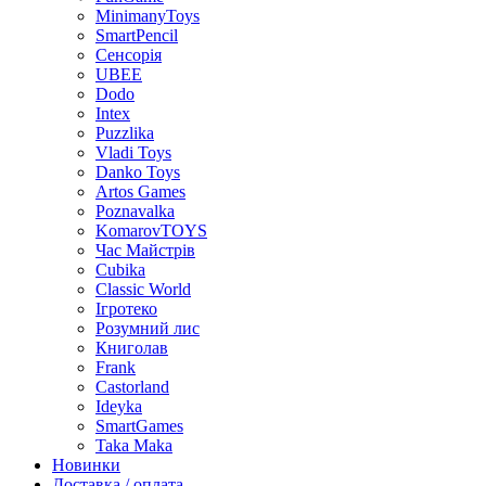
MinimanyToys
SmartPencil
Сенсорія
UBEE
Dodo
Intex
Puzzlika
Vladi Toys
Danko Toys
Artos Games
Poznavalka
KomarovTOYS
Час Майстрів
Cubika
Classic World
Ігротеко
Розумний лис
Книголав
Frank
Castorland
Ideyka
SmartGames
Taka Maka
Новинки
Доставка / оплата