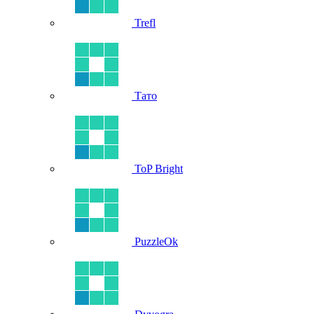
Trefl
Тато
ToP Bright
PuzzleOk