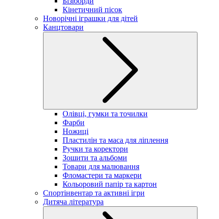
Бізіборди
Кінетичний пісок
Новорічні іграшки для дітей
Канцтовари
Олівці, гумки та точилки
Фарби
Ножиці
Пластилін та маса для ліплення
Ручки та коректори
Зошити та альбоми
Товари для малювання
Фломастери та маркери
Кольоровий папір та картон
Спортінвентар та активні ігри
Дитяча література