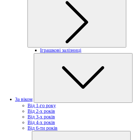
Іграшкові залізниці
За віком
Від 1-го року
Від 2-х років
Від 3-х років
Від 4-х років
Від 6-ти років