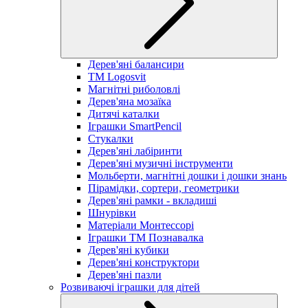
Дерев'яні балансири
TM Logosvit
Магнітні риболовлі
Дерев'яна мозаїка
Дитячі каталки
Іграшки SmartPencil
Стукалки
Дерев'яні лабіринти
Дерев'яні музичні інструменти
Мольберти, магнітні дошки і дошки знань
Пірамідки, сортери, геометрики
Дерев'яні рамки - вкладиші
Шнурівки
Матеріали Монтессорі
Іграшки ТМ Познавалка
Дерев'яні кубики
Дерев'яні конструктори
Дерев'яні пазли
Розвиваючі іграшки для дітей