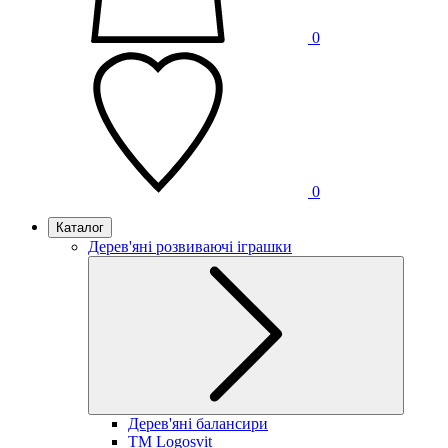
0
0
Каталог
Дерев'яні розвиваючі іграшки
Дерев'яні балансири
TM Logosvit