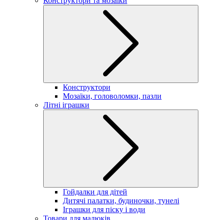
Конструктори та мозаїки
Конструктори
Мозаїки, головоломки, пазли
Літні іграшки
Гойдалки для дітей
Дитячі палатки, будиночки, тунелі
Іграшки для піску і води
Товари для малюків