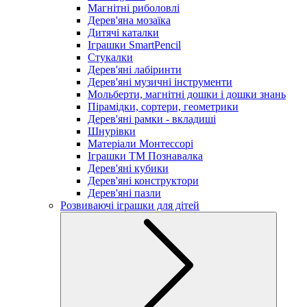
Магнітні риболовлі
Дерев'яна мозаїка
Дитячі каталки
Іграшки SmartPencil
Стукалки
Дерев'яні лабіринти
Дерев'яні музичні інструменти
Мольберти, магнітні дошки і дошки знань
Пірамідки, сортери, геометрики
Дерев'яні рамки - вкладиші
Шнурівки
Матеріали Монтессорі
Іграшки ТМ Познавалка
Дерев'яні кубики
Дерев'яні конструктори
Дерев'яні пазли
Розвиваючі іграшки для дітей