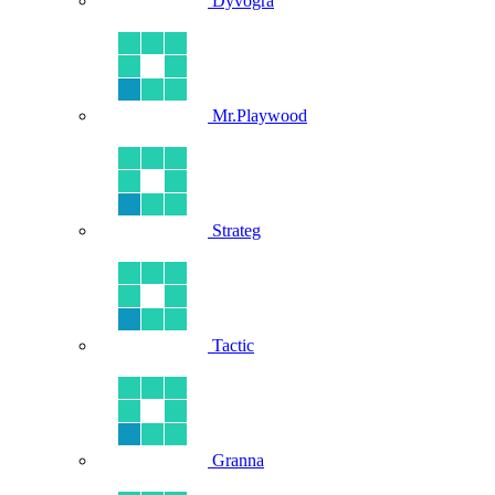
Dyvogra
Mr.Playwood
Strateg
Tactic
Granna