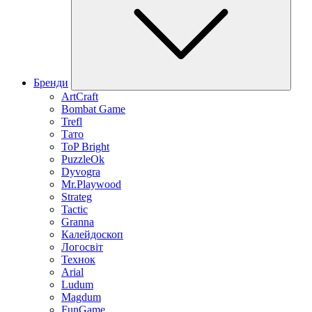
Бренди
ArtCraft
Bombat Game
Trefl
Тато
ToP Bright
PuzzleOk
Dyvogra
Mr.Playwood
Strateg
Tactic
Granna
Калейдоскоп
Логосвіт
Технок
Arial
Ludum
Magdum
FunGame