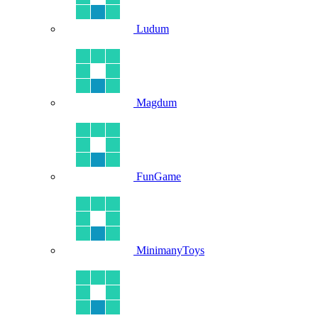
Ludum
Magdum
FunGame
MinimanyToys