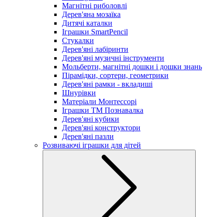
Магнітні риболовлі
Дерев'яна мозаїка
Дитячі каталки
Іграшки SmartPencil
Стукалки
Дерев'яні лабіринти
Дерев'яні музичні інструменти
Мольберти, магнітні дошки і дошки знань
Пірамідки, сортери, геометрики
Дерев'яні рамки - вкладиші
Шнурівки
Матеріали Монтессорі
Іграшки ТМ Познавалка
Дерев'яні кубики
Дерев'яні конструктори
Дерев'яні пазли
Розвиваючі іграшки для дітей