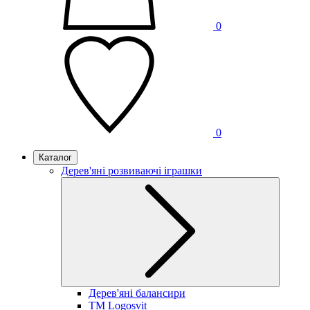
0
0
Каталог
Дерев'яні розвиваючі іграшки
Дерев'яні балансири
TM Logosvit