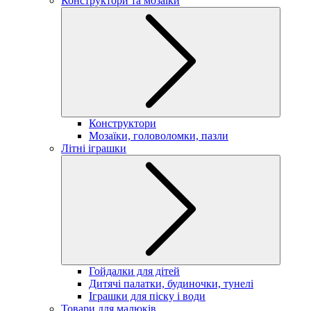
Конструктори та мозаїки
Конструктори
Мозаїки, головоломки, пазли
Літні іграшки
Гойдалки для дітей
Дитячі палатки, будиночки, тунелі
Іграшки для піску і води
Товари для малюків