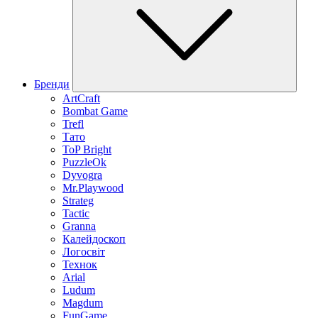
Бренди
ArtCraft
Bombat Game
Trefl
Тато
ToP Bright
PuzzleOk
Dyvogra
Mr.Playwood
Strateg
Tactic
Granna
Калейдоскоп
Логосвіт
Технок
Arial
Ludum
Magdum
FunGame