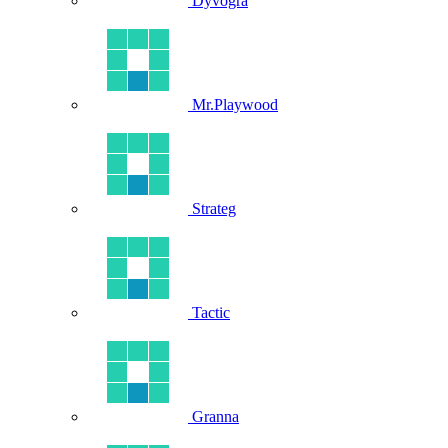
Dyvogra
Mr.Playwood
Strateg
Tactic
Granna