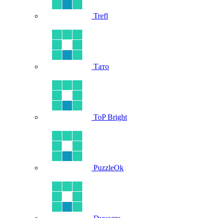
Trefl
Тато
ToP Bright
PuzzleOk