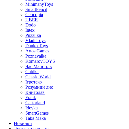
MinimanyToys
SmartPencil
Сенсорія
UBEE
Dodo
Intex
Puzzlika
Vladi Toys
Danko Toys
Artos Games
Poznavalka
KomarovTOYS
Час Майстрів
Cubika
Classic World
Ігротеко
Розумний лис
Книголав
Frank
Castorland
Ideyka
SmartGames
Taka Maka
Новинки
Доставка / оплата