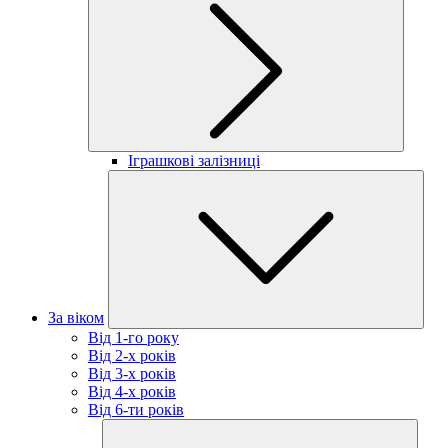
Іграшкові залізниці
За віком
Від 1-го року
Від 2-х років
Від 3-х років
Від 4-х років
Від 6-ти років