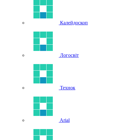
Калейдоскоп
Логосвіт
Технок
Arial