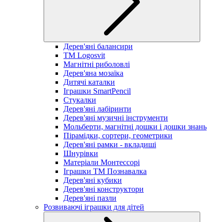
Дерев'яні балансири
TM Logosvit
Магнітні риболовлі
Дерев'яна мозаїка
Дитячі каталки
Іграшки SmartPencil
Стукалки
Дерев'яні лабіринти
Дерев'яні музичні інструменти
Мольберти, магнітні дошки і дошки знань
Пірамідки, сортери, геометрики
Дерев'яні рамки - вкладиші
Шнурівки
Матеріали Монтессорі
Іграшки ТМ Познавалка
Дерев'яні кубики
Дерев'яні конструктори
Дерев'яні пазли
Розвиваючі іграшки для дітей