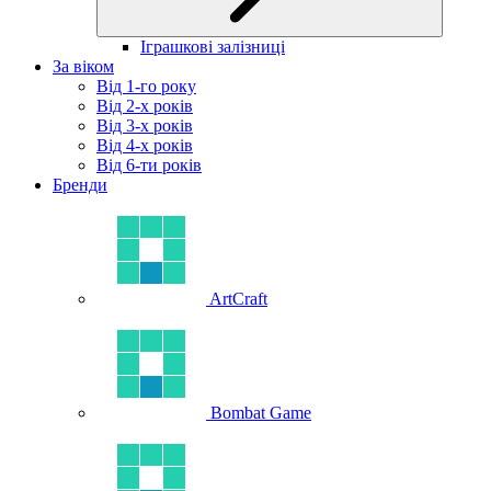
Іграшкові залізниці
За віком
Від 1-го року
Від 2-х років
Від 3-х років
Від 4-х років
Від 6-ти років
Бренди
ArtCraft
Bombat Game