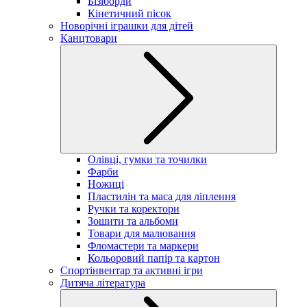
Бізіборди
Кінетичний пісок
Новорічні іграшки для дітей
Канцтовари
Олівці, гумки та точилки
Фарби
Ножиці
Пластилін та маса для ліплення
Ручки та коректори
Зошити та альбоми
Товари для малювання
Фломастери та маркери
Кольоровий папір та картон
Спортінвентар та активні ігри
Дитяча література