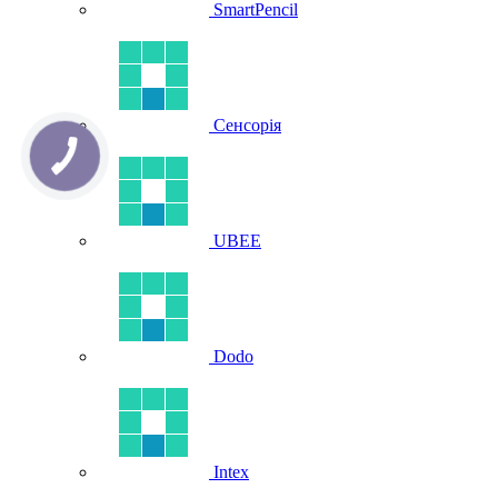
SmartPencil
Сенсорія
UBEE
Dodo
Intex