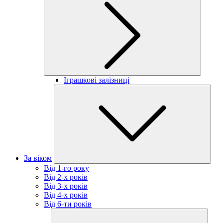
Іграшкові залізниці
За віком
Від 1-го року
Від 2-х років
Від 3-х років
Від 4-х років
Від 6-ти років