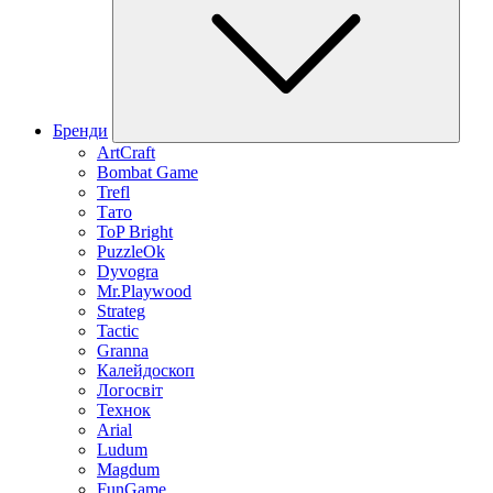
Бренди
ArtCraft
Bombat Game
Trefl
Тато
ToP Bright
PuzzleOk
Dyvogra
Mr.Playwood
Strateg
Tactic
Granna
Калейдоскоп
Логосвіт
Технок
Arial
Ludum
Magdum
FunGame