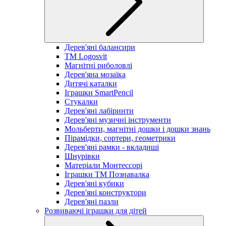
Дерев'яні балансири
TM Logosvit
Магнітні риболовлі
Дерев'яна мозаїка
Дитячі каталки
Іграшки SmartPencil
Стукалки
Дерев'яні лабіринти
Дерев'яні музичні інструменти
Мольберти, магнітні дошки і дошки знань
Пірамідки, сортери, геометрики
Дерев'яні рамки - вкладиші
Шнурівки
Матеріали Монтессорі
Іграшки ТМ Познавалка
Дерев'яні кубики
Дерев'яні конструктори
Дерев'яні пазли
Розвиваючі іграшки для дітей