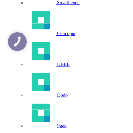
SmartPencil
Сенсорія
UBEE
Dodo
Intex