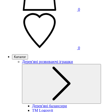
0
0
Каталог
Дерев'яні розвиваючі іграшки
Дерев'яні балансири
TM Logosvit