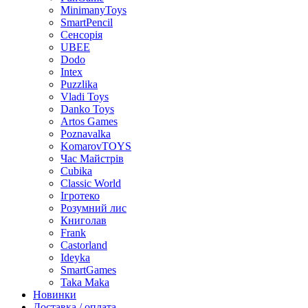
MinimanyToys
SmartPencil
Сенсорія
UBEE
Dodo
Intex
Puzzlika
Vladi Toys
Danko Toys
Artos Games
Poznavalka
KomarovTOYS
Час Майстрів
Cubika
Classic World
Ігротеко
Розумний лис
Книголав
Frank
Castorland
Ideyka
SmartGames
Taka Maka
Новинки
Доставка / оплата