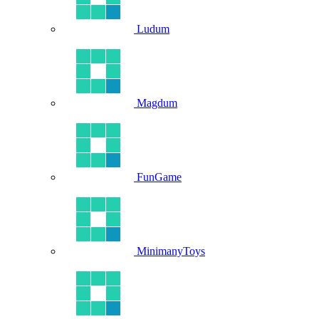
Ludum
Magdum
FunGame
MinimanyToys