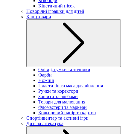
Бізіборди
Кінетичний пісок
Новорічні іграшки для дітей
Канцтовари
Олівці, гумки та точилки
Фарби
Ножиці
Пластилін та маса для ліплення
Ручки та коректори
Зошити та альбоми
Товари для малювання
Фломастери та маркери
Кольоровий папір та картон
Спортінвентар та активні ігри
Дитяча література