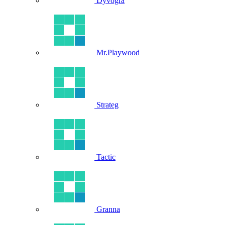
Dyvogra
Mr.Playwood
Strateg
Tactic
Granna