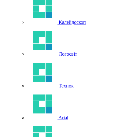
Калейдоскоп
Логосвіт
Технок
Arial