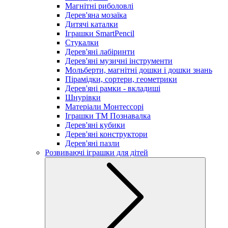
Магнітні риболовлі
Дерев'яна мозаїка
Дитячі каталки
Іграшки SmartPencil
Стукалки
Дерев'яні лабіринти
Дерев'яні музичні інструменти
Мольберти, магнітні дошки і дошки знань
Пірамідки, сортери, геометрики
Дерев'яні рамки - вкладиші
Шнурівки
Матеріали Монтессорі
Іграшки ТМ Познавалка
Дерев'яні кубики
Дерев'яні конструктори
Дерев'яні пазли
Розвиваючі іграшки для дітей