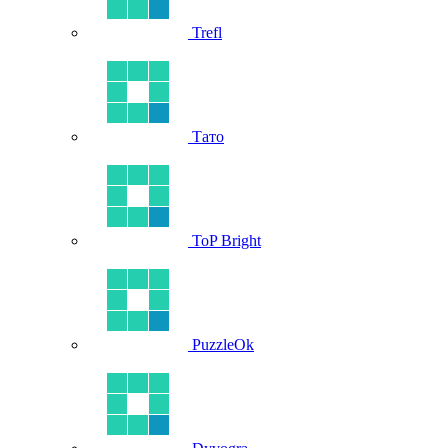
Trefl
Тато
ToP Bright
PuzzleOk