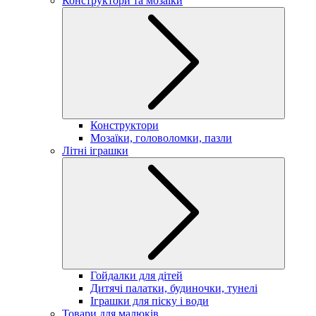
Конструктори та мозаїки
Конструктори
Мозаїки, головоломки, пазли
Літні іграшки
Гойдалки для дітей
Дитячі палатки, будиночки, тунелі
Іграшки для піску і води
Товари для малюків