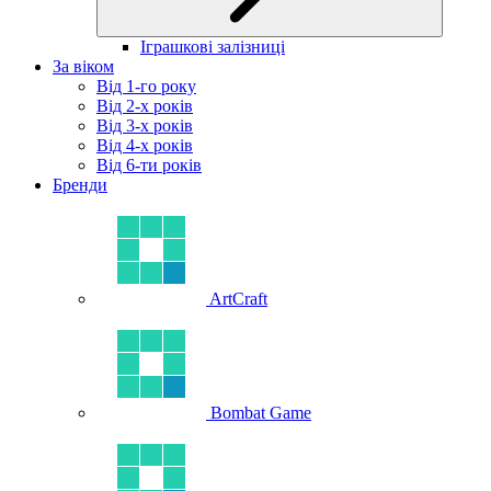
Іграшкові залізниці
За віком
Від 1-го року
Від 2-х років
Від 3-х років
Від 4-х років
Від 6-ти років
Бренди
ArtCraft
Bombat Game