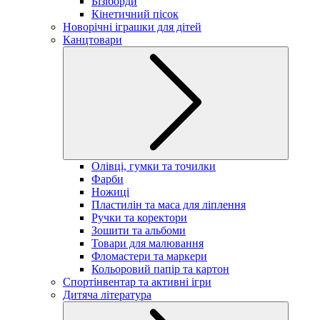
Бізіборди
Кінетичний пісок
Новорічні іграшки для дітей
Канцтовари
Олівці, гумки та точилки
Фарби
Ножиці
Пластилін та маса для ліплення
Ручки та коректори
Зошити та альбоми
Товари для малювання
Фломастери та маркери
Кольоровий папір та картон
Спортінвентар та активні ігри
Дитяча література