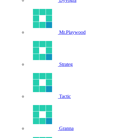
Dyvogra
Mr.Playwood
Strateg
Tactic
Granna