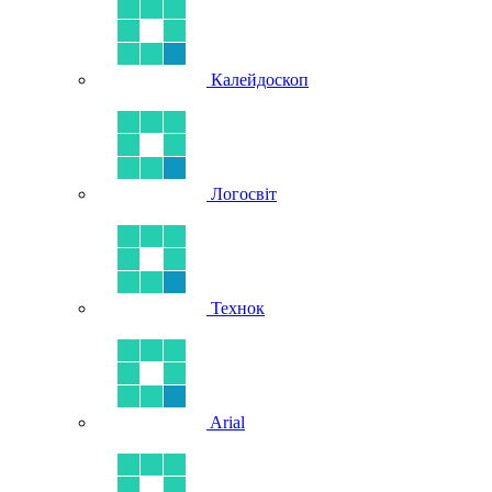
Калейдоскоп
Логосвіт
Технок
Arial