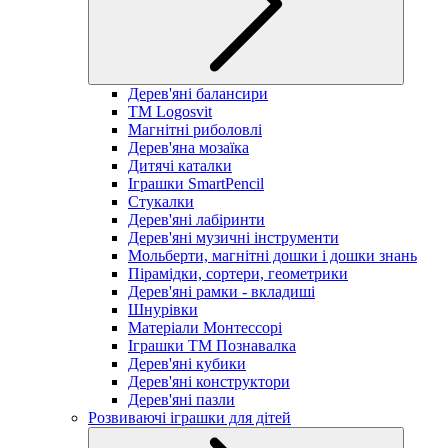
Дерев'яні балансири
TM Logosvit
Магнітні риболовлі
Дерев'яна мозаїка
Дитячі каталки
Іграшки SmartPencil
Стукалки
Дерев'яні лабіринти
Дерев'яні музичні інструменти
Мольберти, магнітні дошки і дошки знань
Пірамідки, сортери, геометрики
Дерев'яні рамки - вкладиші
Шнурівки
Матеріали Монтессорі
Іграшки ТМ Познавалка
Дерев'яні кубики
Дерев'яні конструктори
Дерев'яні пазли
Розвиваючі іграшки для дітей