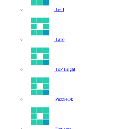
Trefl
Тато
ToP Bright
PuzzleOk