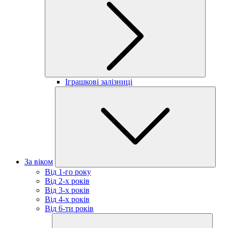
Іграшкові залізниці
За віком
Від 1-го року
Від 2-х років
Від 3-х років
Від 4-х років
Від 6-ти років