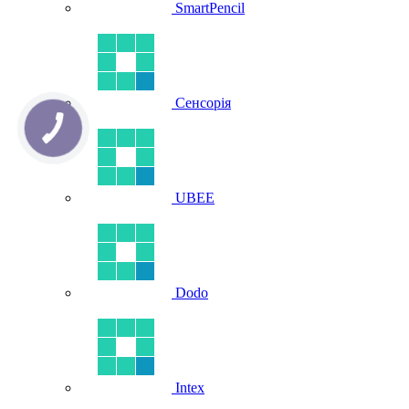
SmartPencil
Сенсорія
UBEE
Dodo
Intex