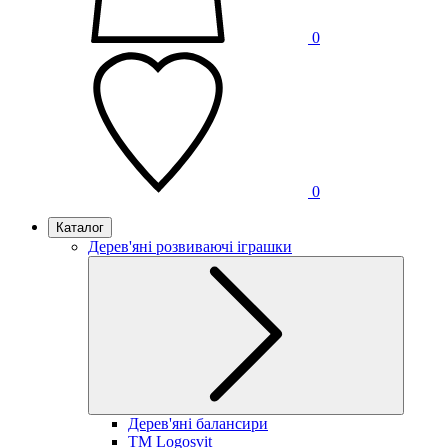
0
0
Каталог
Дерев'яні розвиваючі іграшки
Дерев'яні балансири
TM Logosvit