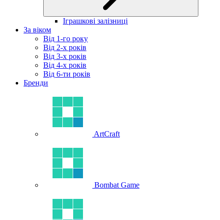
Іграшкові залізниці
За віком
Від 1-го року
Від 2-х років
Від 3-х років
Від 4-х років
Від 6-ти років
Бренди
ArtCraft
Bombat Game