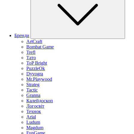
Бренди
ArtCraft
Bombat Game
Trefl
Тато
ToP Bright
PuzzleOk
Dyvogra
Mr.Playwood
Strateg
Tactic
Granna
Калейдоскоп
Логосвіт
Технок
Arial
Ludum
Magdum
FunGame