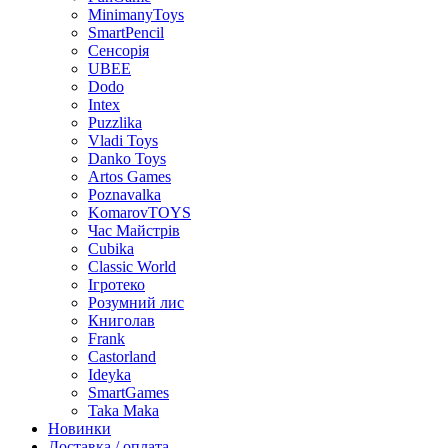
MinimanyToys
SmartPencil
Сенсорія
UBEE
Dodo
Intex
Puzzlika
Vladi Toys
Danko Toys
Artos Games
Poznavalka
KomarovTOYS
Час Майстрів
Cubika
Classic World
Ігротеко
Розумний лис
Книголав
Frank
Castorland
Ideyka
SmartGames
Taka Maka
Новинки
Доставка / оплата