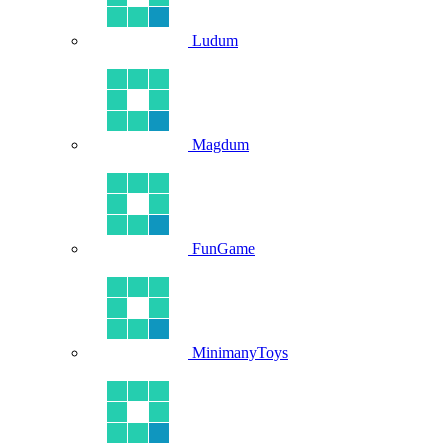
Ludum
Magdum
FunGame
MinimanyToys