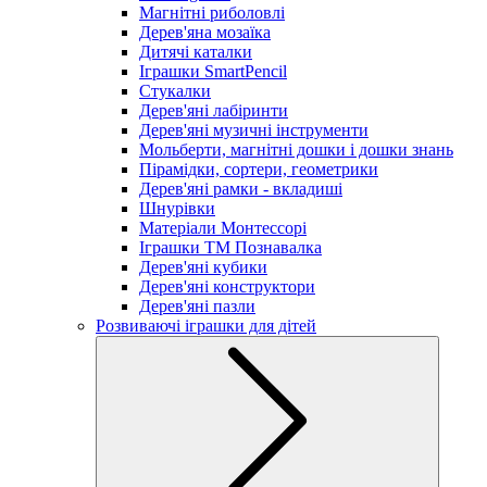
Магнітні риболовлі
Дерев'яна мозаїка
Дитячі каталки
Іграшки SmartPencil
Стукалки
Дерев'яні лабіринти
Дерев'яні музичні інструменти
Мольберти, магнітні дошки і дошки знань
Пірамідки, сортери, геометрики
Дерев'яні рамки - вкладиші
Шнурівки
Матеріали Монтессорі
Іграшки ТМ Познавалка
Дерев'яні кубики
Дерев'яні конструктори
Дерев'яні пазли
Розвиваючі іграшки для дітей