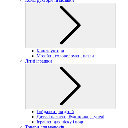
Конструктори та мозаїки
Конструктори
Мозаїки, головоломки, пазли
Літні іграшки
Гойдалки для дітей
Дитячі палатки, будиночки, тунелі
Іграшки для піску і води
Товари для малюків