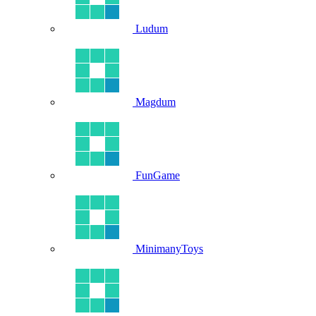
Ludum
Magdum
FunGame
MinimanyToys