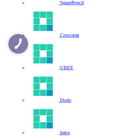
SmartPencil
Сенсорія
UBEE
Dodo
Intex