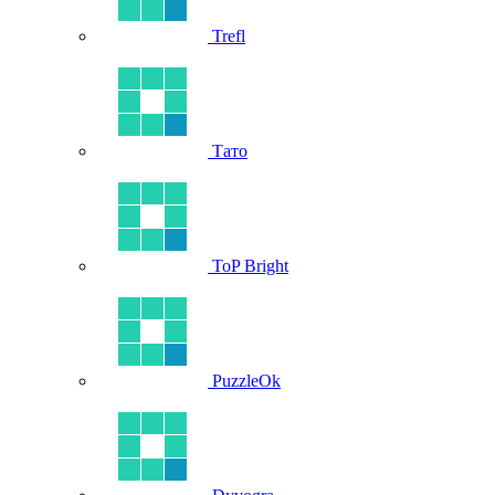
Trefl
Тато
ToP Bright
PuzzleOk