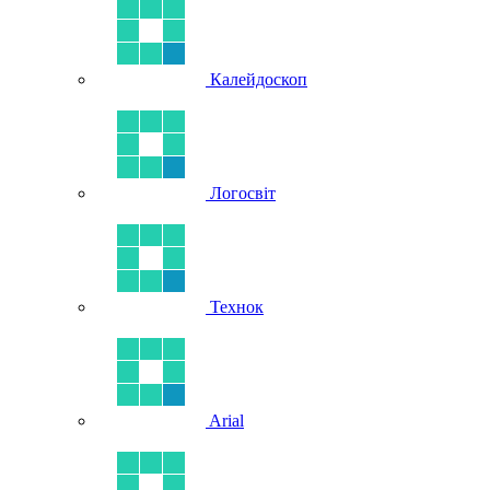
Калейдоскоп
Логосвіт
Технок
Arial