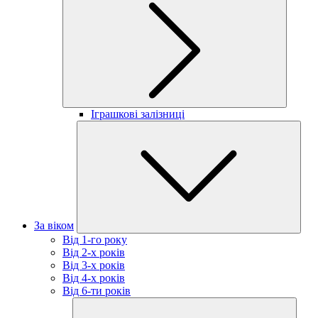
Іграшкові залізниці
За віком
Від 1-го року
Від 2-х років
Від 3-х років
Від 4-х років
Від 6-ти років