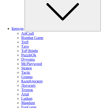
Бренди
ArtCraft
Bombat Game
Trefl
Тато
ToP Bright
PuzzleOk
Dyvogra
Mr.Playwood
Strateg
Tactic
Granna
Калейдоскоп
Логосвіт
Технок
Arial
Ludum
Magdum
FunGame