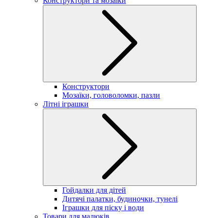
Конструктори та мозаїки
Конструктори
Мозаїки, головоломки, пазли
Літні іграшки
Гойдалки для дітей
Дитячі палатки, будиночки, тунелі
Іграшки для піску і води
Товари для малюків