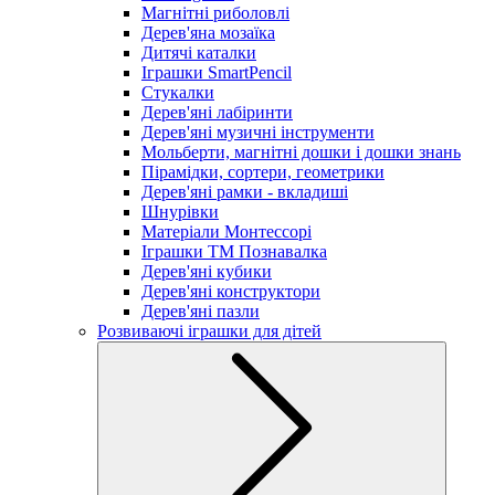
Магнітні риболовлі
Дерев'яна мозаїка
Дитячі каталки
Іграшки SmartPencil
Стукалки
Дерев'яні лабіринти
Дерев'яні музичні інструменти
Мольберти, магнітні дошки і дошки знань
Пірамідки, сортери, геометрики
Дерев'яні рамки - вкладиші
Шнурівки
Матеріали Монтессорі
Іграшки ТМ Познавалка
Дерев'яні кубики
Дерев'яні конструктори
Дерев'яні пазли
Розвиваючі іграшки для дітей