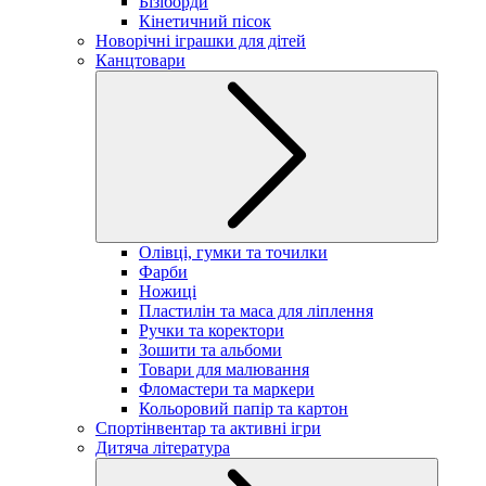
Бізіборди
Кінетичний пісок
Новорічні іграшки для дітей
Канцтовари
Олівці, гумки та точилки
Фарби
Ножиці
Пластилін та маса для ліплення
Ручки та коректори
Зошити та альбоми
Товари для малювання
Фломастери та маркери
Кольоровий папір та картон
Спортінвентар та активні ігри
Дитяча література