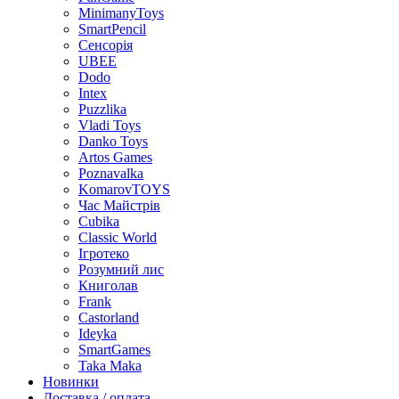
MinimanyToys
SmartPencil
Сенсорія
UBEE
Dodo
Intex
Puzzlika
Vladi Toys
Danko Toys
Artos Games
Poznavalka
KomarovTOYS
Час Майстрів
Cubika
Classic World
Ігротеко
Розумний лис
Книголав
Frank
Castorland
Ideyka
SmartGames
Taka Maka
Новинки
Доставка / оплата