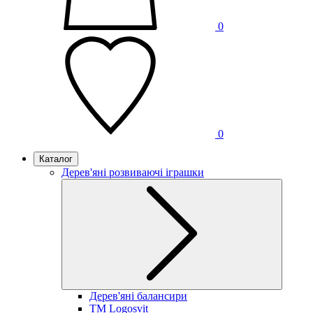
0
0
Каталог
Дерев'яні розвиваючі іграшки
Дерев'яні балансири
TM Logosvit