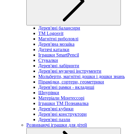
Дерев'яні балансири
TM Logosvit
Магнітні риболовлі
Дерев'яна мозаїка
Дитячі каталки
Іграшки SmartPencil
Стукалки
Дерев'яні лабіринти
Дерев'яні музичні інструменти
Мольберти, магнітні дошки і дошки знань
Пірамідки, сортери, геометрики
Дерев'яні рамки - вкладиші
Шнурівки
Матеріали Монтессорі
Іграшки ТМ Познавалка
Дерев'яні кубики
Дерев'яні конструктори
Дерев'яні пазли
Розвиваючі іграшки для дітей