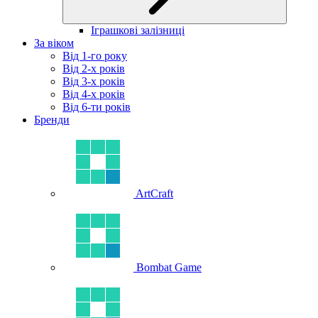
Іграшкові залізниці
За віком
Від 1-го року
Від 2-х років
Від 3-х років
Від 4-х років
Від 6-ти років
Бренди
ArtCraft
Bombat Game