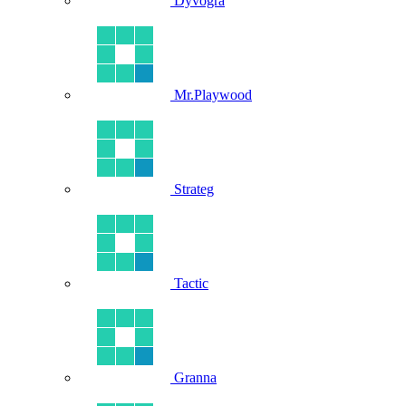
Dyvogra
Mr.Playwood
Strateg
Tactic
Granna