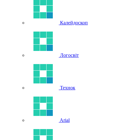
Калейдоскоп
Логосвіт
Технок
Arial