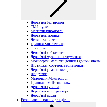
Дерев'яні балансири
TM Logosvit
Магнітні риболовлі
Дерев'яна мозаїка
Дитячі каталки
Іграшки SmartPencil
Стукалки
Дерев'яні лабіринти
Дерев'яні музичні інструменти
Мольберти, магнітні дошки і дошки знань
Пірамідки, сортери, геометрики
Дерев'яні рамки - вкладиші
Шнурівки
Матеріали Монтессорі
Іграшки ТМ Познавалка
Дерев'яні кубики
Дерев'яні конструктори
Дерев'яні пазли
Розвиваючі іграшки для дітей