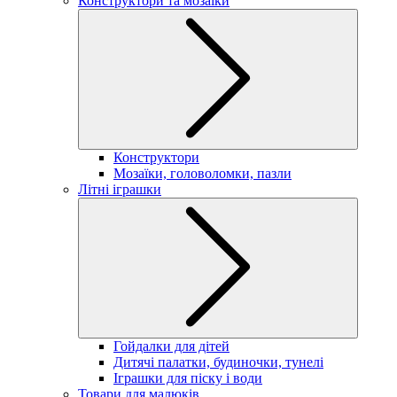
Конструктори та мозаїки
Конструктори
Мозаїки, головоломки, пазли
Літні іграшки
Гойдалки для дітей
Дитячі палатки, будиночки, тунелі
Іграшки для піску і води
Товари для малюків