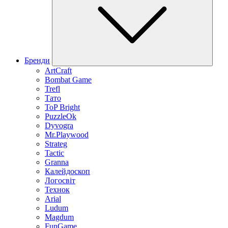
Бренди
ArtCraft
Bombat Game
Trefl
Тато
ToP Bright
PuzzleOk
Dyvogra
Mr.Playwood
Strateg
Tactic
Granna
Калейдоскоп
Логосвіт
Технок
Arial
Ludum
Magdum
FunGame