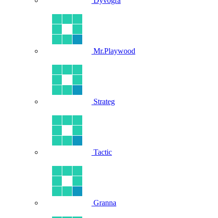
Dyvogra
Mr.Playwood
Strateg
Tactic
Granna