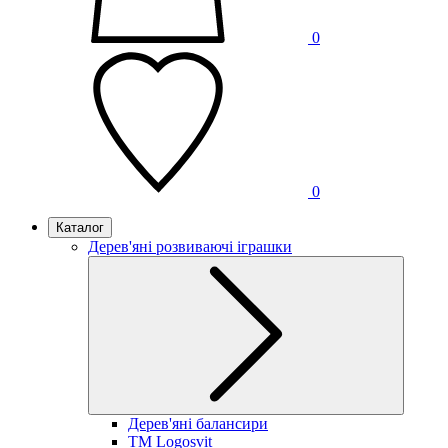
0
0
Каталог
Дерев'яні розвиваючі іграшки
Дерев'яні балансири
TM Logosvit