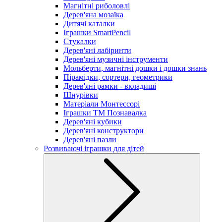
Магнітні риболовлі
Дерев'яна мозаїка
Дитячі каталки
Іграшки SmartPencil
Стукалки
Дерев'яні лабіринти
Дерев'яні музичні інструменти
Мольберти, магнітні дошки і дошки знань
Пірамідки, сортери, геометрики
Дерев'яні рамки - вкладиші
Шнурівки
Матеріали Монтессорі
Іграшки ТМ Познавалка
Дерев'яні кубики
Дерев'яні конструктори
Дерев'яні пазли
Розвиваючі іграшки для дітей