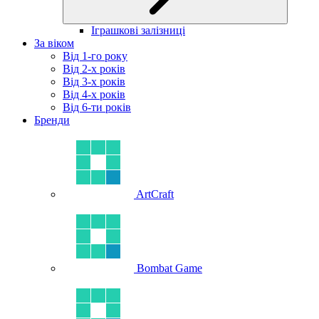
Іграшкові залізниці
За віком
Від 1-го року
Від 2-х років
Від 3-х років
Від 4-х років
Від 6-ти років
Бренди
ArtCraft
Bombat Game