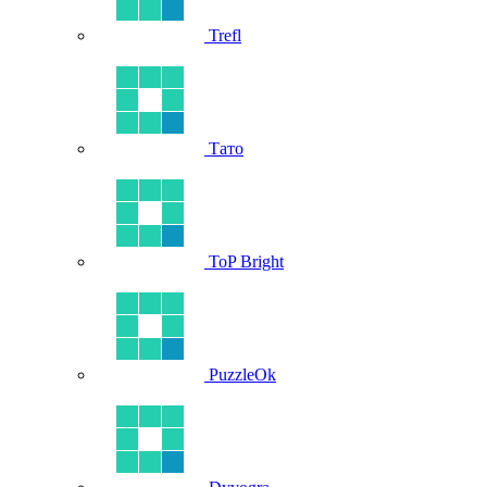
Trefl
Тато
ToP Bright
PuzzleOk