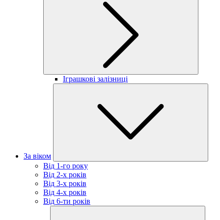
Іграшкові залізниці
За віком
Від 1-го року
Від 2-х років
Від 3-х років
Від 4-х років
Від 6-ти років