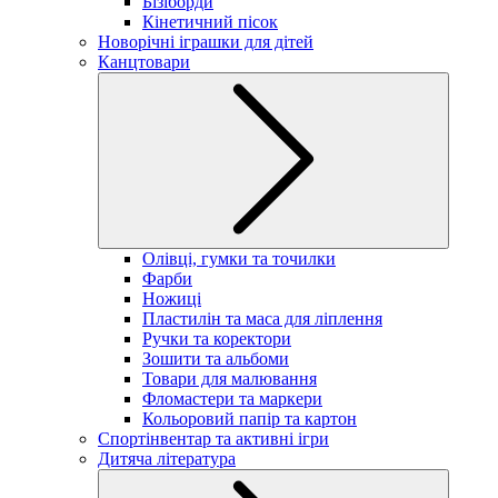
Бізіборди
Кінетичний пісок
Новорічні іграшки для дітей
Канцтовари
Олівці, гумки та точилки
Фарби
Ножиці
Пластилін та маса для ліплення
Ручки та коректори
Зошити та альбоми
Товари для малювання
Фломастери та маркери
Кольоровий папір та картон
Спортінвентар та активні ігри
Дитяча література