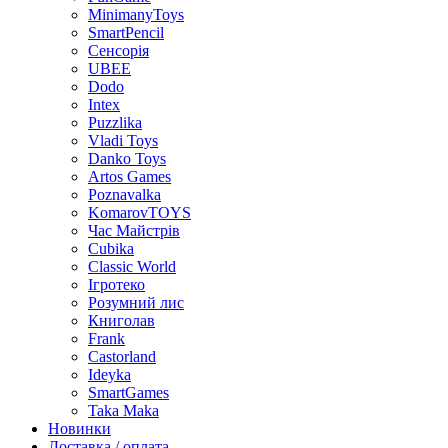
MinimanyToys
SmartPencil
Сенсорія
UBEE
Dodo
Intex
Puzzlika
Vladi Toys
Danko Toys
Artos Games
Poznavalka
KomarovTOYS
Час Майстрів
Cubika
Classic World
Ігротеко
Розумний лис
Книголав
Frank
Castorland
Ideyka
SmartGames
Taka Maka
Новинки
Доставка / оплата