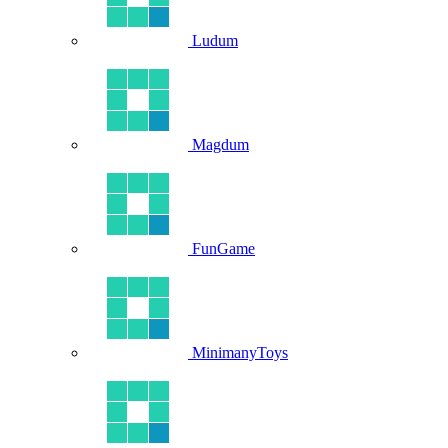
Ludum
Magdum
FunGame
MinimanyToys