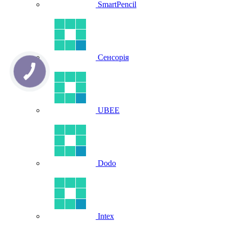
SmartPencil
Сенсорія
UBEE
Dodo
Intex