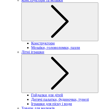
Конструктори та мозаїки
Конструктори
Мозаїки, головоломки, пазли
Літні іграшки
Гойдалки для дітей
Дитячі палатки, будиночки, тунелі
Іграшки для піску і води
Товари для малюків