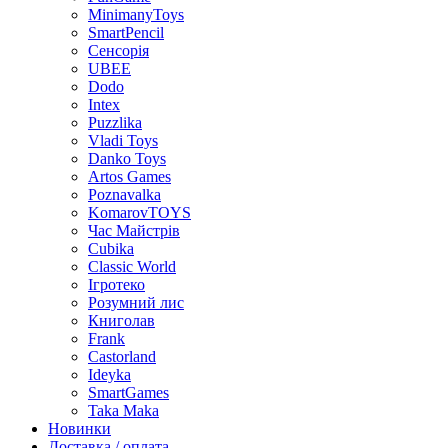
MinimanyToys
SmartPencil
Сенсорія
UBEE
Dodo
Intex
Puzzlika
Vladi Toys
Danko Toys
Artos Games
Poznavalka
KomarovTOYS
Час Майстрів
Cubika
Classic World
Ігротеко
Розумний лис
Книголав
Frank
Castorland
Ideyka
SmartGames
Taka Maka
Новинки
Доставка / оплата