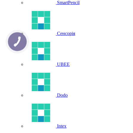
SmartPencil
Сенсорія
UBEE
Dodo
Intex