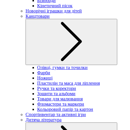
Бізіборди
Кінетичний пісок
Новорічні іграшки для дітей
Канцтовари
Олівці, гумки та точилки
Фарби
Ножиці
Пластилін та маса для ліплення
Ручки та коректори
Зошити та альбоми
Товари для малювання
Фломастери та маркери
Кольоровий папір та картон
Спортінвентар та активні ігри
Дитяча література