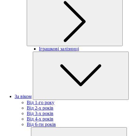
Іграшкові залізниці
За віком
Від 1-го року
Від 2-х років
Від 3-х років
Від 4-х років
Від 6-ти років