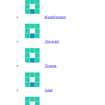
Калейдоскоп
Логосвіт
Технок
Arial