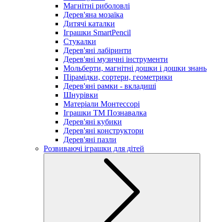
Магнітні риболовлі
Дерев'яна мозаїка
Дитячі каталки
Іграшки SmartPencil
Стукалки
Дерев'яні лабіринти
Дерев'яні музичні інструменти
Мольберти, магнітні дошки і дошки знань
Пірамідки, сортери, геометрики
Дерев'яні рамки - вкладиші
Шнурівки
Матеріали Монтессорі
Іграшки ТМ Познавалка
Дерев'яні кубики
Дерев'яні конструктори
Дерев'яні пазли
Розвиваючі іграшки для дітей