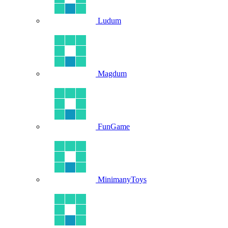
Ludum
Magdum
FunGame
MinimanyToys