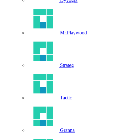
Dyvogra
Mr.Playwood
Strateg
Tactic
Granna