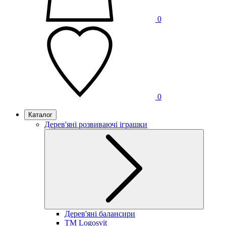
0
0
Каталог
Дерев'яні розвиваючі іграшки
Дерев'яні балансири
TM Logosvit