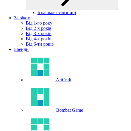
Іграшкові залізниці
За віком
Від 1-го року
Від 2-х років
Від 3-х років
Від 4-х років
Від 6-ти років
Бренди
ArtCraft
Bombat Game