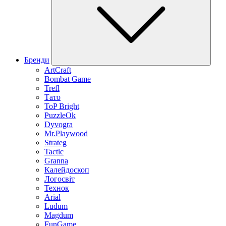
Бренди
ArtCraft
Bombat Game
Trefl
Тато
ToP Bright
PuzzleOk
Dyvogra
Mr.Playwood
Strateg
Tactic
Granna
Калейдоскоп
Логосвіт
Технок
Arial
Ludum
Magdum
FunGame