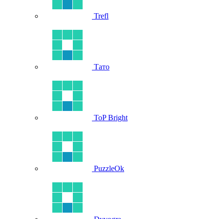
Trefl
Тато
ToP Bright
PuzzleOk