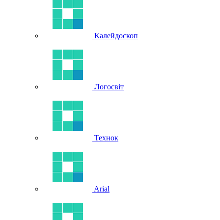
Калейдоскоп
Логосвіт
Технок
Arial