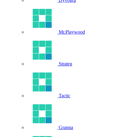
Dyvogra
Mr.Playwood
Strateg
Tactic
Granna