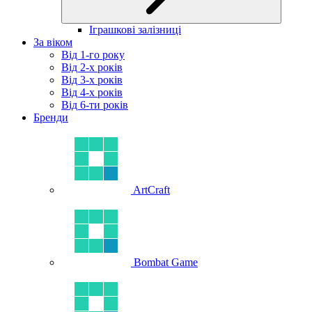
Іграшкові залізниці
За віком
Від 1-го року
Від 2-х років
Від 3-х років
Від 4-х років
Від 6-ти років
Бренди
ArtCraft
Bombat Game