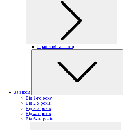
Іграшкові залізниці
За віком
Від 1-го року
Від 2-х років
Від 3-х років
Від 4-х років
Від 6-ти років