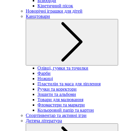
Бізіборди
Кінетичний пісок
Новорічні іграшки для дітей
Канцтовари
Олівці, гумки та точилки
Фарби
Ножиці
Пластилін та маса для ліплення
Ручки та коректори
Зошити та альбоми
Товари для малювання
Фломастери та маркери
Кольоровий папір та картон
Спортінвентар та активні ігри
Дитяча література