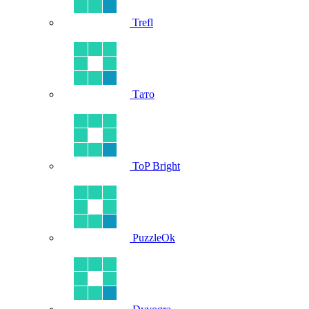
Trefl
Тато
ToP Bright
PuzzleOk