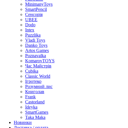
MinimanyToys
SmartPencil
Сенсорія
UBEE
Dodo
Intex
Puzzlika
Vladi Toys
Danko Toys
Artos Games
Poznavalka
KomarovTOYS
Час Майстрів
Cubika
Classic World
Ігротеко
Розумний лис
Книголав
Frank
Castorland
Ideyka
SmartGames
Taka Maka
Новинки
Доставка / оплата