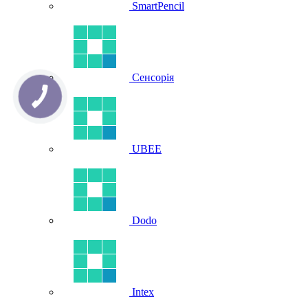
SmartPencil
Сенсорія
UBEE
Dodo
Intex