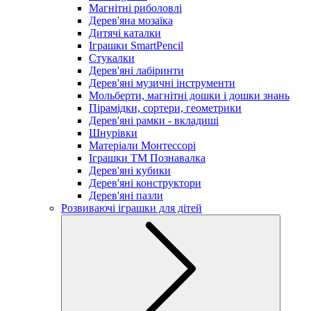
Магнітні риболовлі
Дерев'яна мозаїка
Дитячі каталки
Іграшки SmartPencil
Стукалки
Дерев'яні лабіринти
Дерев'яні музичні інструменти
Мольберти, магнітні дошки і дошки знань
Пірамідки, сортери, геометрики
Дерев'яні рамки - вкладиші
Шнурівки
Матеріали Монтессорі
Іграшки ТМ Познавалка
Дерев'яні кубики
Дерев'яні конструктори
Дерев'яні пазли
Розвиваючі іграшки для дітей