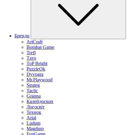
Бренди
ArtCraft
Bombat Game
Trefl
Тато
ToP Bright
PuzzleOk
Dyvogra
Mr.Playwood
Strateg
Tactic
Granna
Калейдоскоп
Логосвіт
Технок
Arial
Ludum
Magdum
FunGame