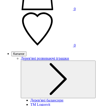
0
0
Каталог
Дерев'яні розвиваючі іграшки
Дерев'яні балансири
TM Logosvit