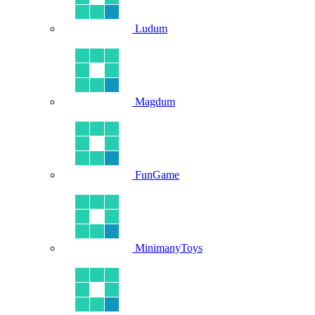
Ludum
Magdum
FunGame
MinimanyToys