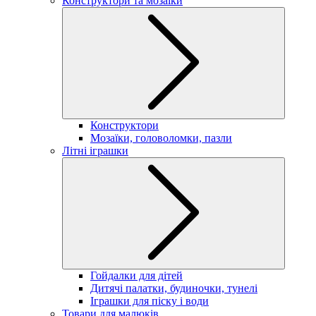
Конструктори та мозаїки
Конструктори
Мозаїки, головоломки, пазли
Літні іграшки
Гойдалки для дітей
Дитячі палатки, будиночки, тунелі
Іграшки для піску і води
Товари для малюків