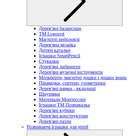
Дерев'яні балансири
TM Logosvit
Магнітні риболовлі
Дерев'яна мозаїка
Дитячі каталки
Іграшки SmartPencil
Стукалки
Дерев'яні лабіринти
Дерев'яні музичні інструменти
Мольберти, магнітні дошки і дошки знань
Пірамідки, сортери, геометрики
Дерев'яні рамки - вкладиші
Шнурівки
Матеріали Монтессорі
Іграшки ТМ Познавалка
Дерев'яні кубики
Дерев'яні конструктори
Дерев'яні пазли
Розвиваючі іграшки для дітей