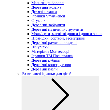
Магнітні риболовлі
Дерев'яна мозаїка
Дитячі каталки
Іграшки SmartPencil
Стукалки
Дерев'яні лабіринти
Дерев'яні музичні інструменти
Мольберти, магнітні дошки і дошки знань
Пірамідки, сортери, геометрики
Дерев'яні рамки - вкладиші
Шнурівки
Матеріали Монтессорі
Іграшки ТМ Познавалка
Дерев'яні кубики
Дерев'яні конструктори
Дерев'яні пазли
Розвиваючі іграшки для дітей