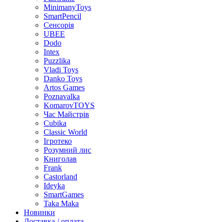
MinimanyToys
SmartPencil
Сенсорія
UBEE
Dodo
Intex
Puzzlika
Vladi Toys
Danko Toys
Artos Games
Poznavalka
KomarovTOYS
Час Майстрів
Cubika
Classic World
Ігротеко
Розумний лис
Книголав
Frank
Castorland
Ideyka
SmartGames
Taka Maka
Новинки
Доставка / оплата