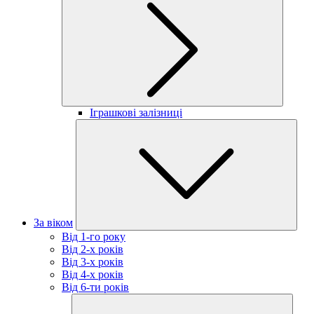
Іграшкові залізниці
За віком
Від 1-го року
Від 2-х років
Від 3-х років
Від 4-х років
Від 6-ти років