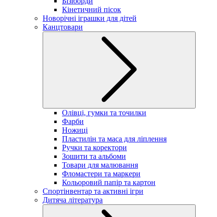
Бізіборди
Кінетичний пісок
Новорічні іграшки для дітей
Канцтовари
Олівці, гумки та точилки
Фарби
Ножиці
Пластилін та маса для ліплення
Ручки та коректори
Зошити та альбоми
Товари для малювання
Фломастери та маркери
Кольоровий папір та картон
Спортінвентар та активні ігри
Дитяча література