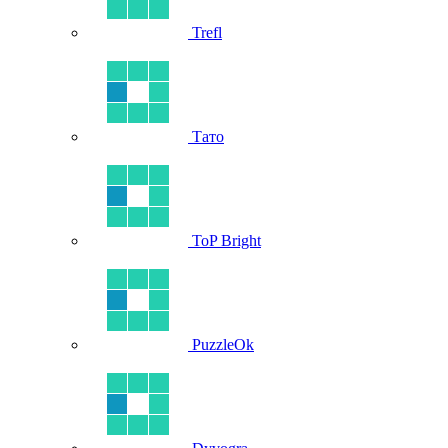
Trefl
Тато
ToP Bright
PuzzleOk