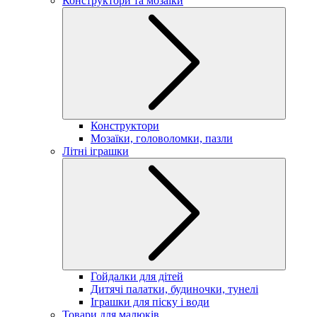
Конструктори та мозаїки
Конструктори
Мозаїки, головоломки, пазли
Літні іграшки
Гойдалки для дітей
Дитячі палатки, будиночки, тунелі
Іграшки для піску і води
Товари для малюків