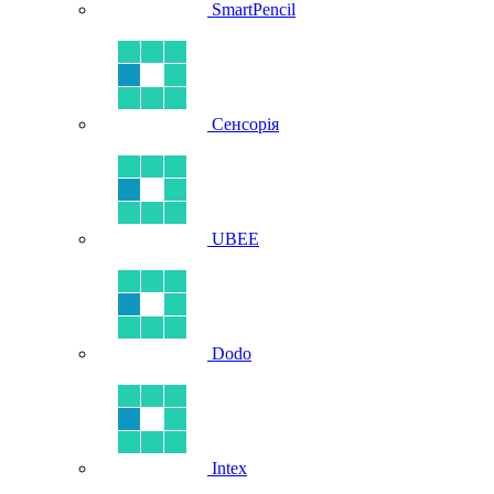
SmartPencil
Сенсорія
UBEE
Dodo
Intex