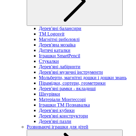
Дерев'яні балансири
TM Logosvit
Магнітні риболовлі
Дерев'яна мозаїка
Дитячі каталки
Іграшки SmartPencil
Стукалки
Дерев'яні лабіринти
Дерев'яні музичні інструменти
Мольберти, магнітні дошки і дошки знань
Пірамідки, сортери, геометрики
Дерев'яні рамки - вкладиші
Шнурівки
Матеріали Монтессорі
Іграшки ТМ Познавалка
Дерев'яні кубики
Дерев'яні конструктори
Дерев'яні пазли
Розвиваючі іграшки для дітей