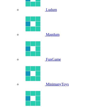
Ludum
Magdum
FunGame
MinimanyToys