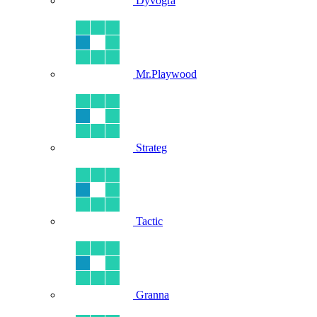
Dyvogra
Mr.Playwood
Strateg
Tactic
Granna