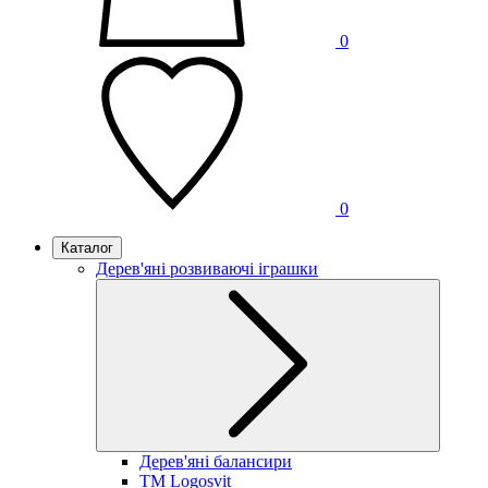
0
0
Каталог
Дерев'яні розвиваючі іграшки
Дерев'яні балансири
TM Logosvit