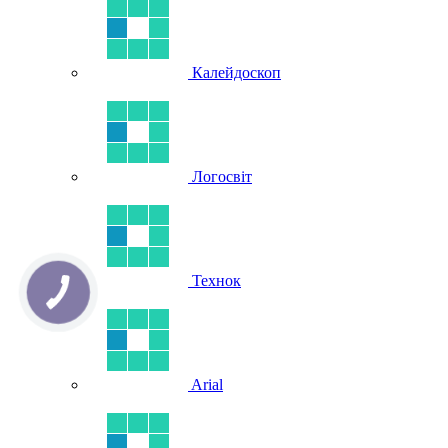
Калейдоскоп
Логосвіт
Технок
Arial