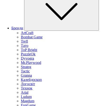
Бренди
ArtCraft
Bombat Game
Trefl
Тато
ToP Bright
PuzzleOk
Dyvogra
Mr.Playwood
Strateg
Tactic
Granna
Калейдоскоп
Логосвіт
Технок
Arial
Ludum
Magdum
FunGame