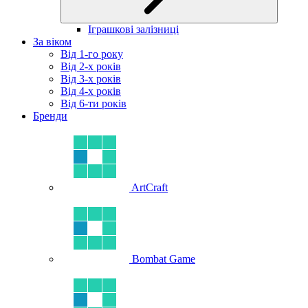
Іграшкові залізниці
За віком
Від 1-го року
Від 2-х років
Від 3-х років
Від 4-х років
Від 6-ти років
Бренди
ArtCraft
Bombat Game