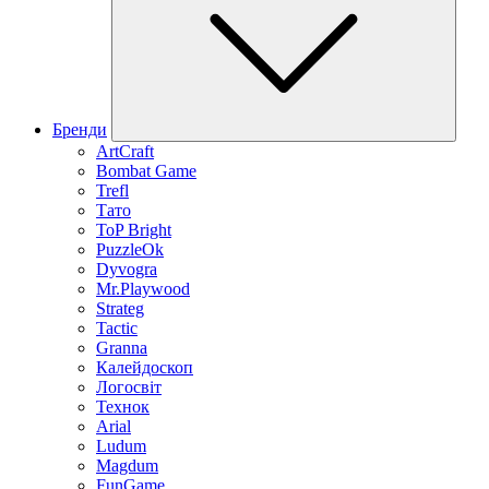
Бренди
ArtCraft
Bombat Game
Trefl
Тато
ToP Bright
PuzzleOk
Dyvogra
Mr.Playwood
Strateg
Tactic
Granna
Калейдоскоп
Логосвіт
Технок
Arial
Ludum
Magdum
FunGame