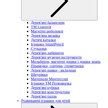
Дерев'яні балансири
TM Logosvit
Магнітні риболовлі
Дерев'яна мозаїка
Дитячі каталки
Іграшки SmartPencil
Стукалки
Дерев'яні лабіринти
Дерев'яні музичні інструменти
Мольберти, магнітні дошки і дошки знань
Пірамідки, сортери, геометрики
Дерев'яні рамки - вкладиші
Шнурівки
Матеріали Монтессорі
Іграшки ТМ Познавалка
Дерев'яні кубики
Дерев'яні конструктори
Дерев'яні пазли
Розвиваючі іграшки для дітей