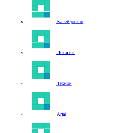
Калейдоскоп
Логосвіт
Технок
Arial