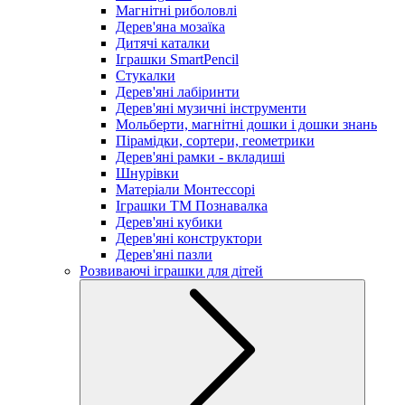
Магнітні риболовлі
Дерев'яна мозаїка
Дитячі каталки
Іграшки SmartPencil
Стукалки
Дерев'яні лабіринти
Дерев'яні музичні інструменти
Мольберти, магнітні дошки і дошки знань
Пірамідки, сортери, геометрики
Дерев'яні рамки - вкладиші
Шнурівки
Матеріали Монтессорі
Іграшки ТМ Познавалка
Дерев'яні кубики
Дерев'яні конструктори
Дерев'яні пазли
Розвиваючі іграшки для дітей