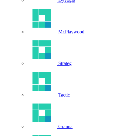
Dyvogra
Mr.Playwood
Strateg
Tactic
Granna