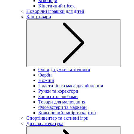
Бізіборди
Кінетичний пісок
Новорічні іграшки для дітей
Канцтовари
Олівці, гумки та точилки
Фарби
Ножиці
Пластилін та маса для ліплення
Ручки та коректори
Зошити та альбоми
Товари для малювання
Фломастери та маркери
Кольоровий папір та картон
Спортінвентар та активні ігри
Дитяча література