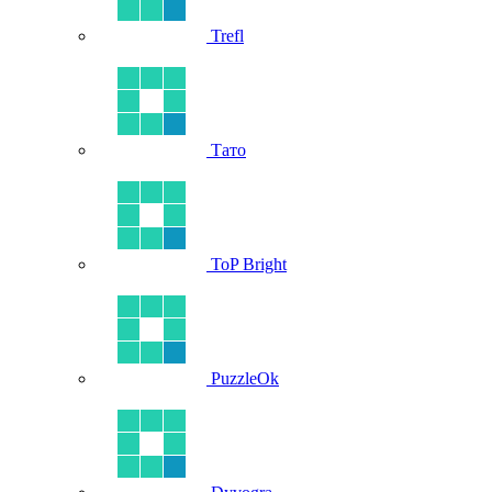
Trefl
Тато
ToP Bright
PuzzleOk