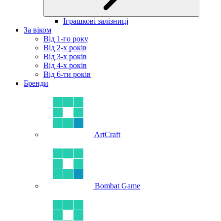
Іграшкові залізниці
За віком
Від 1-го року
Від 2-х років
Від 3-х років
Від 4-х років
Від 6-ти років
Бренди
ArtCraft
Bombat Game