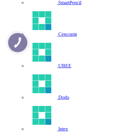
SmartPencil
Сенсорія
UBEE
Dodo
Intex