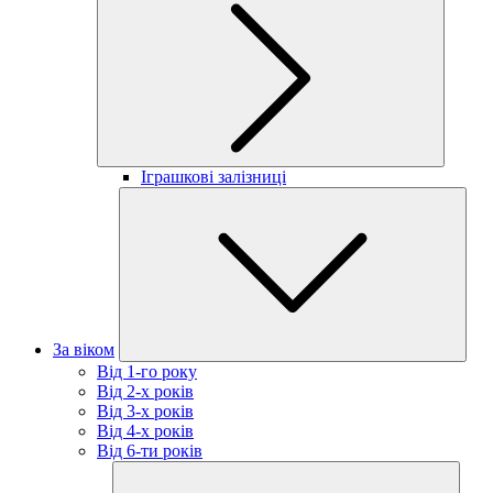
Іграшкові залізниці
За віком
Від 1-го року
Від 2-х років
Від 3-х років
Від 4-х років
Від 6-ти років