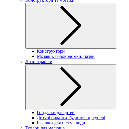
Конструктори та мозаїки
Конструктори
Мозаїки, головоломки, пазли
Літні іграшки
Гойдалки для дітей
Дитячі палатки, будиночки, тунелі
Іграшки для піску і води
Товари для малюків