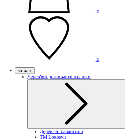
0
0
Каталог
Дерев'яні розвиваючі іграшки
Дерев'яні балансири
TM Logosvit