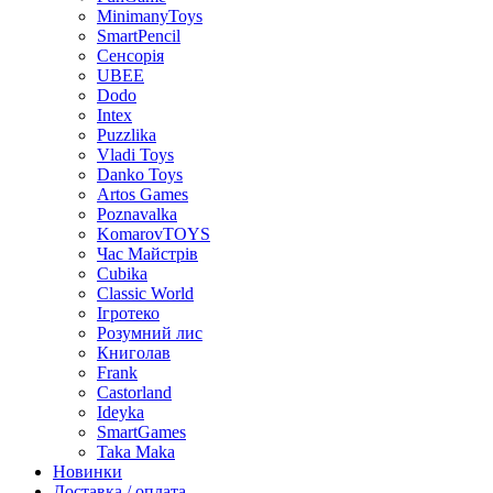
MinimanyToys
SmartPencil
Сенсорія
UBEE
Dodo
Intex
Puzzlika
Vladi Toys
Danko Toys
Artos Games
Poznavalka
KomarovTOYS
Час Майстрів
Cubika
Classic World
Ігротеко
Розумний лис
Книголав
Frank
Castorland
Ideyka
SmartGames
Taka Maka
Новинки
Доставка / оплата