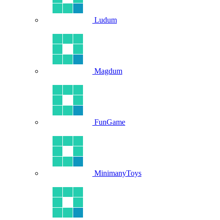
Ludum
Magdum
FunGame
MinimanyToys