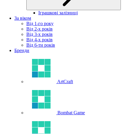
Іграшкові залізниці
За віком
Від 1-го року
Від 2-х років
Від 3-х років
Від 4-х років
Від 6-ти років
Бренди
ArtCraft
Bombat Game