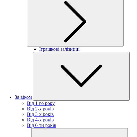
Іграшкові залізниці
За віком
Від 1-го року
Від 2-х років
Від 3-х років
Від 4-х років
Від 6-ти років