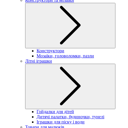
Конструктори та мозаїки
Конструктори
Мозаїки, головоломки, пазли
Літні іграшки
Гойдалки для дітей
Дитячі палатки, будиночки, тунелі
Іграшки для піску і води
Товари для малюків