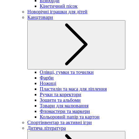
Бізіборди
Кінетичний пісок
Новорічні іграшки для дітей
Канцтовари
Олівці, гумки та точилки
Фарби
Ножиці
Пластилін та маса для ліплення
Ручки та коректори
Зошити та альбоми
Товари для малювання
Фломастери та маркери
Кольоровий папір та картон
Спортінвентар та активні ігри
Дитяча література