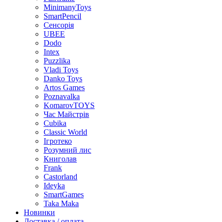
MinimanyToys
SmartPencil
Сенсорія
UBEE
Dodo
Intex
Puzzlika
Vladi Toys
Danko Toys
Artos Games
Poznavalka
KomarovTOYS
Час Майстрів
Cubika
Classic World
Ігротеко
Розумний лис
Книголав
Frank
Castorland
Ideyka
SmartGames
Taka Maka
Новинки
Доставка / оплата