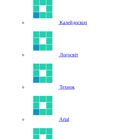
Калейдоскоп
Логосвіт
Технок
Arial