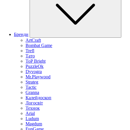
Бренди
ArtCraft
Bombat Game
Trefl
Тато
ToP Bright
PuzzleOk
Dyvogra
Mr.Playwood
Strateg
Tactic
Granna
Калейдоскоп
Логосвіт
Технок
Arial
Ludum
Magdum
FunGame