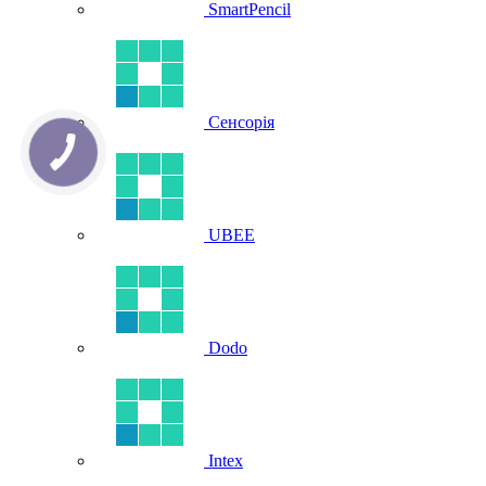
SmartPencil
Сенсорія
UBEE
Dodo
Intex