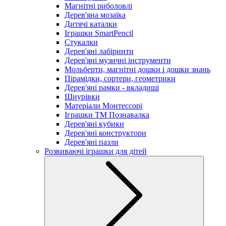
Магнітні риболовлі
Дерев'яна мозаїка
Дитячі каталки
Іграшки SmartPencil
Стукалки
Дерев'яні лабіринти
Дерев'яні музичні інструменти
Мольберти, магнітні дошки і дошки знань
Пірамідки, сортери, геометрики
Дерев'яні рамки - вкладиші
Шнурівки
Матеріали Монтессорі
Іграшки ТМ Познавалка
Дерев'яні кубики
Дерев'яні конструктори
Дерев'яні пазли
Розвиваючі іграшки для дітей