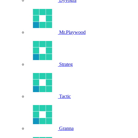
Dyvogra
Mr.Playwood
Strateg
Tactic
Granna