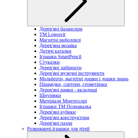
Дерев'яні балансири
TM Logosvit
Магнітні риболовлі
Дерев'яна мозаїка
Дитячі каталки
Іграшки SmartPencil
Стукалки
Дерев'яні лабіринти
Дерев'яні музичні інструменти
Мольберти, магнітні дошки і дошки знань
Пірамідки, сортери, геометрики
Дерев'яні рамки - вкладиші
Шнурівки
Матеріали Монтессорі
Іграшки ТМ Познавалка
Дерев'яні кубики
Дерев'яні конструктори
Дерев'яні пазли
Розвиваючі іграшки для дітей