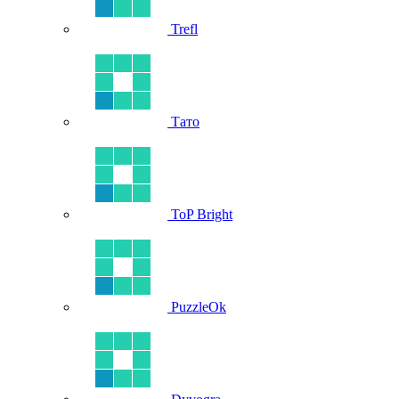
Trefl
Тато
ToP Bright
PuzzleOk