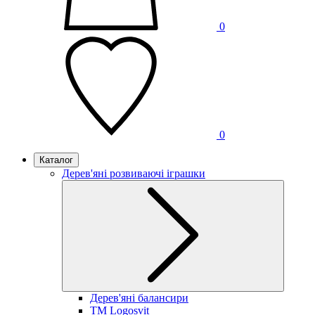
0
0
Каталог
Дерев'яні розвиваючі іграшки
Дерев'яні балансири
TM Logosvit