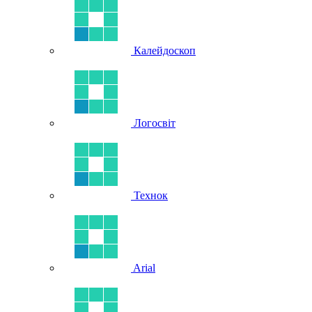
Калейдоскоп
Логосвіт
Технок
Arial