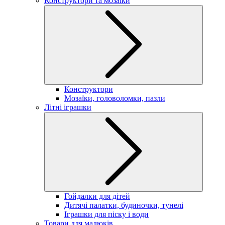
Конструктори та мозаїки
Конструктори
Мозаїки, головоломки, пазли
Літні іграшки
Гойдалки для дітей
Дитячі палатки, будиночки, тунелі
Іграшки для піску і води
Товари для малюків