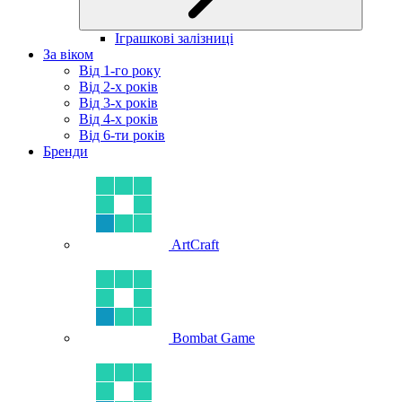
Іграшкові залізниці
За віком
Від 1-го року
Від 2-х років
Від 3-х років
Від 4-х років
Від 6-ти років
Бренди
ArtCraft
Bombat Game