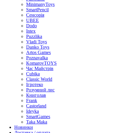
MinimanyToys
SmartPencil
Сенсорія
UBEE
Dodo
Intex
Puzzlika
Vladi Toys
Danko Toys
Artos Games
Poznavalka
KomarovTOYS
Час Майстрів
Cubika
Classic World
Ігротеко
Розумний лис
Книголав
Frank
Castorland
Ideyka
SmartGames
Taka Maka
Новинки
Доставка / оплата