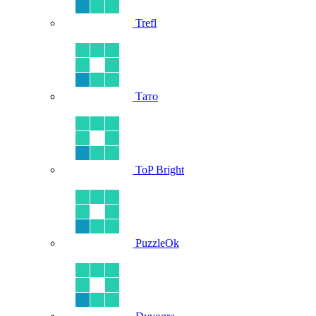
Trefl
Тато
ToP Bright
PuzzleOk