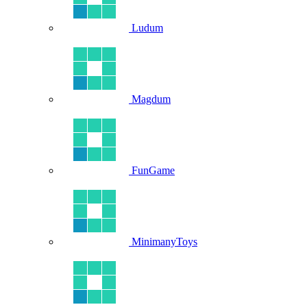
Ludum
Magdum
FunGame
MinimanyToys