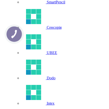
SmartPencil
Сенсорія
UBEE
Dodo
Intex