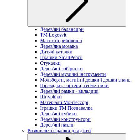
Дерев'яні балансири
TM Logosvit
Магнітні риболовлі
Дерев'яна мозаїка
Дитячі каталки
Іграшки SmartPencil
Стукалки
Дерев'яні лабіринти
Дерев'яні музичні інструменти
Мольберти, магнітні дошки і дошки знань
Пірамідки, сортери, геометрики
Дерев'яні рамки - вкладиші
Шнурівки
Матеріали Монтессорі
Іграшки ТМ Познавалка
Дерев'яні кубики
Дерев'яні конструктори
Дерев'яні пазли
Розвиваючі іграшки для дітей