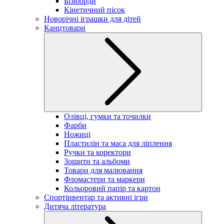
Бізіборди
Кінетичний пісок
Новорічні іграшки для дітей
Канцтовари
Олівці, гумки та точилки
Фарби
Ножиці
Пластилін та маса для ліплення
Ручки та коректори
Зошити та альбоми
Товари для малювання
Фломастери та маркери
Кольоровий папір та картон
Спортінвентар та активні ігри
Дитяча література