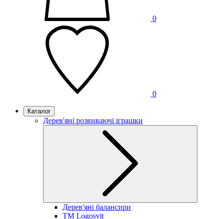
0
0
Каталог
Дерев'яні розвиваючі іграшки
Дерев'яні балансири
TM Logosvit