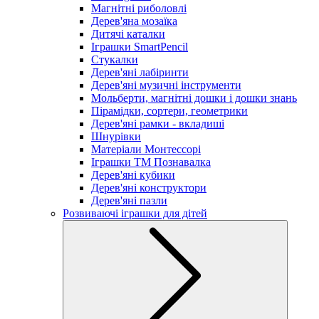
Магнітні риболовлі
Дерев'яна мозаїка
Дитячі каталки
Іграшки SmartPencil
Стукалки
Дерев'яні лабіринти
Дерев'яні музичні інструменти
Мольберти, магнітні дошки і дошки знань
Пірамідки, сортери, геометрики
Дерев'яні рамки - вкладиші
Шнурівки
Матеріали Монтессорі
Іграшки ТМ Познавалка
Дерев'яні кубики
Дерев'яні конструктори
Дерев'яні пазли
Розвиваючі іграшки для дітей