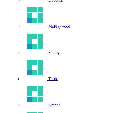
Dyvogra
Mr.Playwood
Strateg
Tactic
Granna