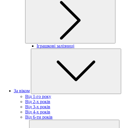
Іграшкові залізниці
За віком
Від 1-го року
Від 2-х років
Від 3-х років
Від 4-х років
Від 6-ти років