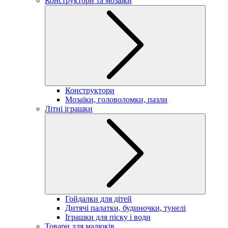
Конструктори та мозаїки
Конструктори
Мозаїки, головоломки, пазли
Літні іграшки
Гойдалки для дітей
Дитячі палатки, будиночки, тунелі
Іграшки для піску і води
Товари для малюків