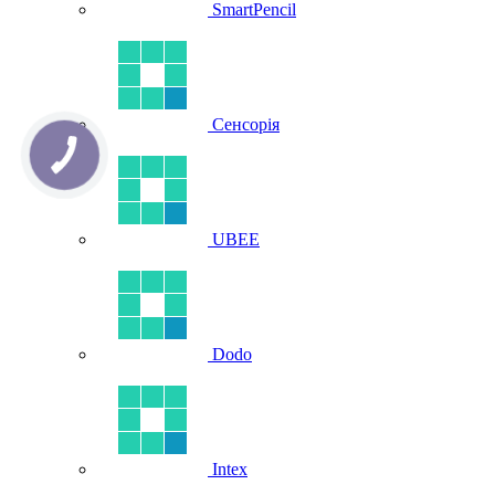
SmartPencil
Сенсорія
UBEE
Dodo
Intex