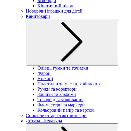
Бізіборди
Кінетичний пісок
Новорічні іграшки для дітей
Канцтовари
Олівці, гумки та точилки
Фарби
Ножиці
Пластилін та маса для ліплення
Ручки та коректори
Зошити та альбоми
Товари для малювання
Фломастери та маркери
Кольоровий папір та картон
Спортінвентар та активні ігри
Дитяча література