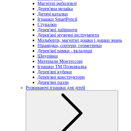
Магнітні риболовлі
Дерев'яна мозаїка
Дитячі каталки
Іграшки SmartPencil
Стукалки
Дерев'яні лабіринти
Дерев'яні музичні інструменти
Мольберти, магнітні дошки і дошки знань
Пірамідки, сортери, геометрики
Дерев'яні рамки - вкладиші
Шнурівки
Матеріали Монтессорі
Іграшки ТМ Познавалка
Дерев'яні кубики
Дерев'яні конструктори
Дерев'яні пазли
Розвиваючі іграшки для дітей