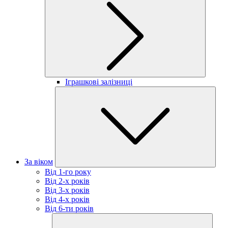
Іграшкові залізниці
За віком
Від 1-го року
Від 2-х років
Від 3-х років
Від 4-х років
Від 6-ти років