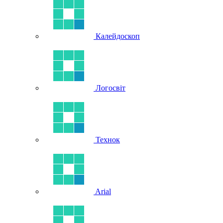
Калейдоскоп
Логосвіт
Технок
Arial