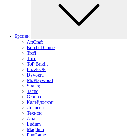
Бренди
ArtCraft
Bombat Game
Trefl
Тато
ToP Bright
PuzzleOk
Dyvogra
Mr.Playwood
Strateg
Tactic
Granna
Калейдоскоп
Логосвіт
Технок
Arial
Ludum
Magdum
FunGame