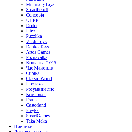
MinimanyToys
SmartPencil
Сенсорія
UBEE
Dodo
Intex
Puzzlika
Vladi Toys
Danko Toys
Artos Games
Poznavalka
KomarovTOYS
Час Майстрів
Cubika
Classic World
Ігротеко
Розумний лис
Книголав
Frank
Castorland
Ideyka
SmartGames
Taka Maka
Новинки
Доставка / оплата