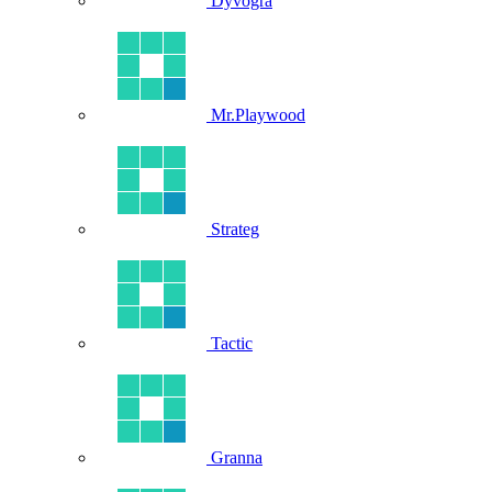
Dyvogra
Mr.Playwood
Strateg
Tactic
Granna