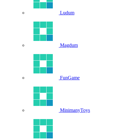
Ludum
Magdum
FunGame
MinimanyToys