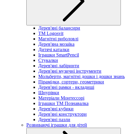
Дерев'яні балансири
TM Logosvit
Магнітні риболовлі
Дерев'яна мозаїка
Дитячі каталки
Іграшки SmartPencil
Стукалки
Дерев'яні лабіринти
Дерев'яні музичні інструменти
Мольберти, магнітні дошки і дошки знань
Пірамідки, сортери, геометрики
Дерев'яні рамки - вкладиші
Шнурівки
Матеріали Монтессорі
Іграшки ТМ Познавалка
Дерев'яні кубики
Дерев'яні конструктори
Дерев'яні пазли
Розвиваючі іграшки для дітей