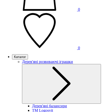
0
0
Каталог
Дерев'яні розвиваючі іграшки
Дерев'яні балансири
TM Logosvit