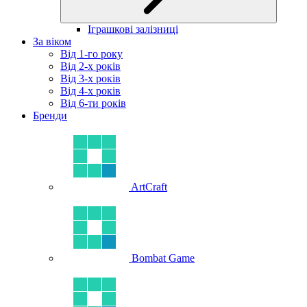
Іграшкові залізниці
За віком
Від 1-го року
Від 2-х років
Від 3-х років
Від 4-х років
Від 6-ти років
Бренди
ArtCraft
Bombat Game