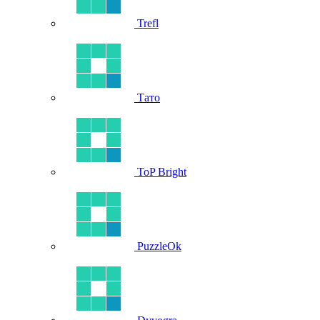
Trefl
Тато
ToP Bright
PuzzleOk