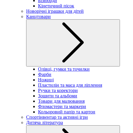
Бізіборди
Кінетичний пісок
Новорічні іграшки для дітей
Канцтовари
Олівці, гумки та точилки
Фарби
Ножиці
Пластилін та маса для ліплення
Ручки та коректори
Зошити та альбоми
Товари для малювання
Фломастери та маркери
Кольоровий папір та картон
Спортінвентар та активні ігри
Дитяча література