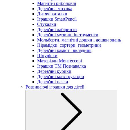
Магнітні риболовлі
Дерев'яна мозаїка
Дитячі каталки
Іграшки SmartPencil
Стукалки
Дерев'яні лабіринти
Дерев'яні музичні інструменти
Мольберти, магнітні дошки і дошки знань
Пірамідки, сортери, геометрики
Дерев'яні рамки - вкладиші
Шнурівки
Матеріали Монтессорі
Іграшки ТМ Познавалка
Дерев'яні кубики
Дерев'яні конструктори
Дерев'яні пазли
Розвиваючі іграшки для дітей