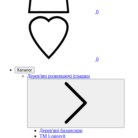
0
0
Каталог
Дерев'яні розвиваючі іграшки
Дерев'яні балансири
TM Logosvit