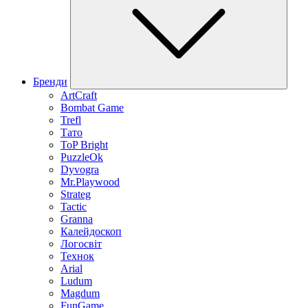
Бренди
ArtCraft
Bombat Game
Trefl
Тато
ToP Bright
PuzzleOk
Dyvogra
Mr.Playwood
Strateg
Tactic
Granna
Калейдоскоп
Логосвіт
Технок
Arial
Ludum
Magdum
FunGame