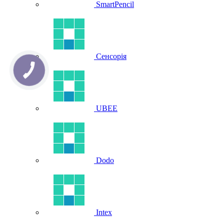
SmartPencil
Сенсорія
UBEE
Dodo
Intex