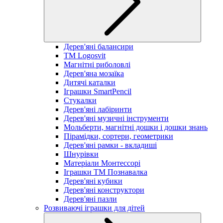
Дерев'яні балансири
TM Logosvit
Магнітні риболовлі
Дерев'яна мозаїка
Дитячі каталки
Іграшки SmartPencil
Стукалки
Дерев'яні лабіринти
Дерев'яні музичні інструменти
Мольберти, магнітні дошки і дошки знань
Пірамідки, сортери, геометрики
Дерев'яні рамки - вкладиші
Шнурівки
Матеріали Монтессорі
Іграшки ТМ Познавалка
Дерев'яні кубики
Дерев'яні конструктори
Дерев'яні пазли
Розвиваючі іграшки для дітей