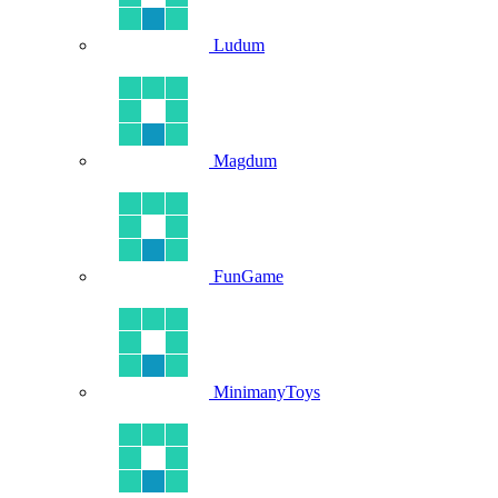
Ludum
Magdum
FunGame
MinimanyToys