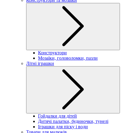
Конструктори та мозаїки
Конструктори
Мозаїки, головоломки, пазли
Літні іграшки
Гойдалки для дітей
Дитячі палатки, будиночки, тунелі
Іграшки для піску і води
Товари для малюків