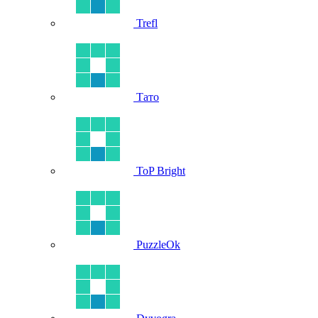
Trefl
Тато
ToP Bright
PuzzleOk