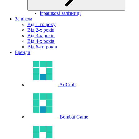
Іграшкові залізниці
За віком
Від 1-го року
Від 2-х років
Від 3-х років
Від 4-х років
Від 6-ти років
Бренди
ArtCraft
Bombat Game