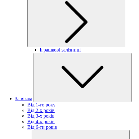
Іграшкові залізниці
За віком
Від 1-го року
Від 2-х років
Від 3-х років
Від 4-х років
Від 6-ти років