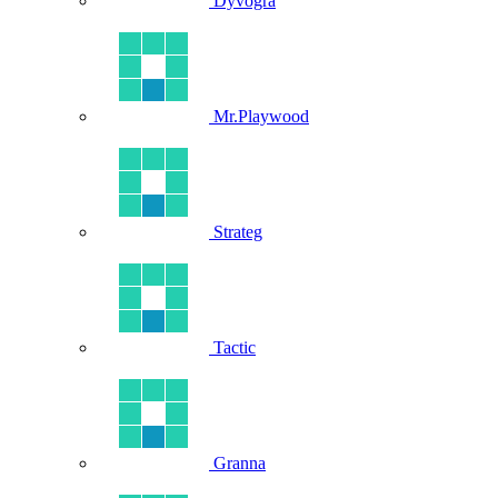
Dyvogra
Mr.Playwood
Strateg
Tactic
Granna