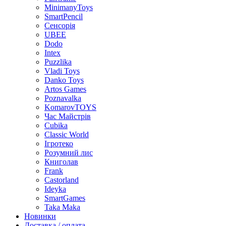
MinimanyToys
SmartPencil
Сенсорія
UBEE
Dodo
Intex
Puzzlika
Vladi Toys
Danko Toys
Artos Games
Poznavalka
KomarovTOYS
Час Майстрів
Cubika
Classic World
Ігротеко
Розумний лис
Книголав
Frank
Castorland
Ideyka
SmartGames
Taka Maka
Новинки
Доставка / оплата