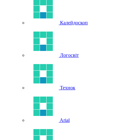
Калейдоскоп
Логосвіт
Технок
Arial