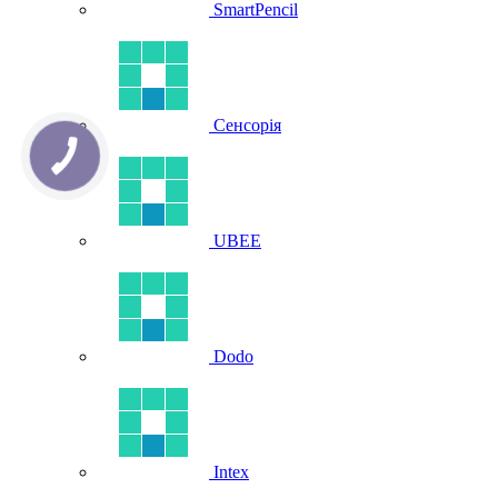
SmartPencil
Сенсорія
UBEE
Dodo
Intex