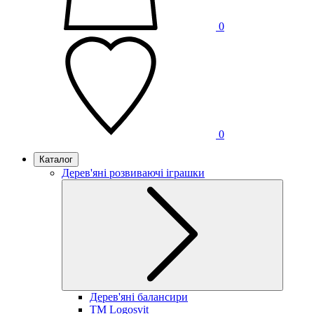
0
0
Каталог
Дерев'яні розвиваючі іграшки
Дерев'яні балансири
TM Logosvit