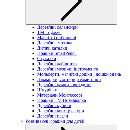
Дерев'яні балансири
TM Logosvit
Магнітні риболовлі
Дерев'яна мозаїка
Дитячі каталки
Іграшки SmartPencil
Стукалки
Дерев'яні лабіринти
Дерев'яні музичні інструменти
Мольберти, магнітні дошки і дошки знань
Пірамідки, сортери, геометрики
Дерев'яні рамки - вкладиші
Шнурівки
Матеріали Монтессорі
Іграшки ТМ Познавалка
Дерев'яні кубики
Дерев'яні конструктори
Дерев'яні пазли
Розвиваючі іграшки для дітей