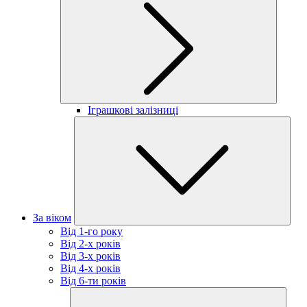
Іграшкові залізниці
За віком
Від 1-го року
Від 2-х років
Від 3-х років
Від 4-х років
Від 6-ти років