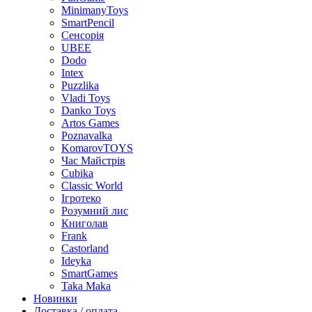
MinimanyToys
SmartPencil
Сенсорія
UBEE
Dodo
Intex
Puzzlika
Vladi Toys
Danko Toys
Artos Games
Poznavalka
KomarovTOYS
Час Майстрів
Cubika
Classic World
Ігротеко
Розумний лис
Книголав
Frank
Castorland
Ideyka
SmartGames
Taka Maka
Новинки
Доставка / оплата