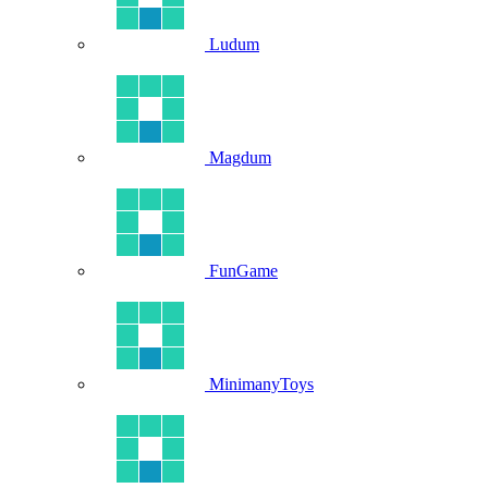
Ludum
Magdum
FunGame
MinimanyToys