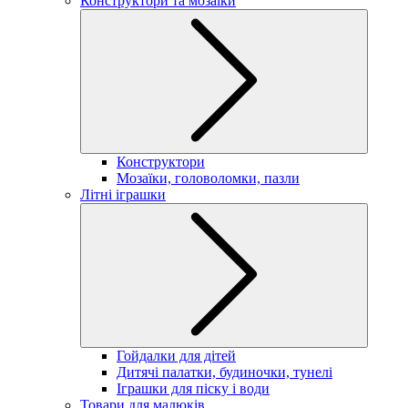
Конструктори та мозаїки
Конструктори
Мозаїки, головоломки, пазли
Літні іграшки
Гойдалки для дітей
Дитячі палатки, будиночки, тунелі
Іграшки для піску і води
Товари для малюків