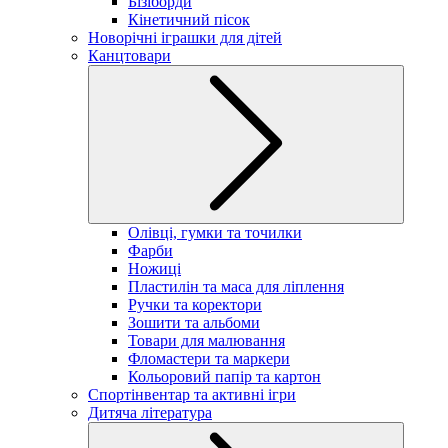
Бізіборди
Кінетичний пісок
Новорічні іграшки для дітей
Канцтовари
Олівці, гумки та точилки
Фарби
Ножиці
Пластилін та маса для ліплення
Ручки та коректори
Зошити та альбоми
Товари для малювання
Фломастери та маркери
Кольоровий папір та картон
Спортінвентар та активні ігри
Дитяча література