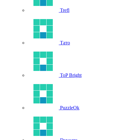
Trefl
Тато
ToP Bright
PuzzleOk