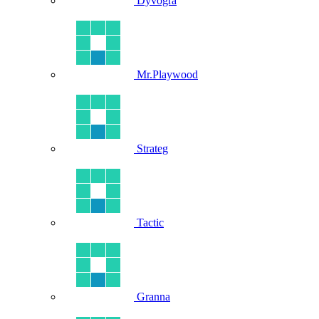
Dyvogra
Mr.Playwood
Strateg
Tactic
Granna