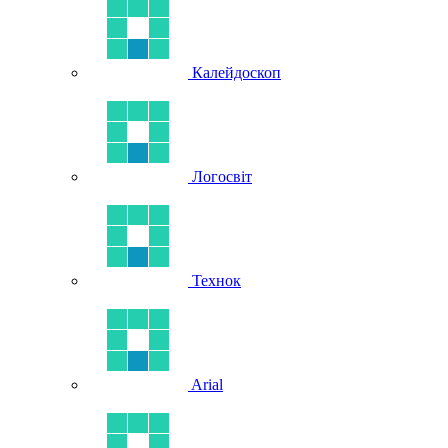
Калейдоскоп
Логосвіт
Технок
Arial