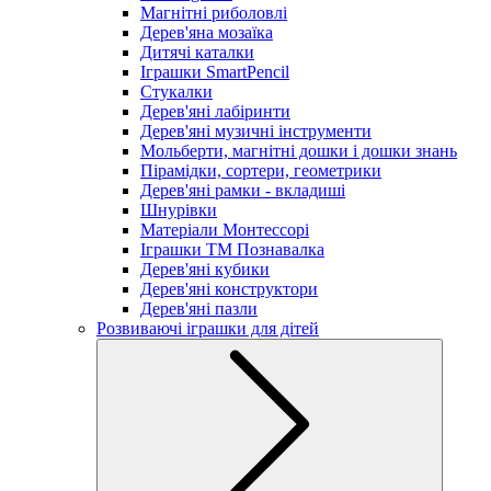
Магнітні риболовлі
Дерев'яна мозаїка
Дитячі каталки
Іграшки SmartPencil
Стукалки
Дерев'яні лабіринти
Дерев'яні музичні інструменти
Мольберти, магнітні дошки і дошки знань
Пірамідки, сортери, геометрики
Дерев'яні рамки - вкладиші
Шнурівки
Матеріали Монтессорі
Іграшки ТМ Познавалка
Дерев'яні кубики
Дерев'яні конструктори
Дерев'яні пазли
Розвиваючі іграшки для дітей