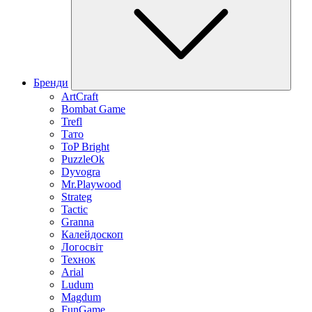
Бренди
ArtCraft
Bombat Game
Trefl
Тато
ToP Bright
PuzzleOk
Dyvogra
Mr.Playwood
Strateg
Tactic
Granna
Калейдоскоп
Логосвіт
Технок
Arial
Ludum
Magdum
FunGame