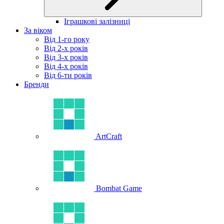
Іграшкові залізниці
За віком
Від 1-го року
Від 2-х років
Від 3-х років
Від 4-х років
Від 6-ти років
Бренди
ArtCraft
Bombat Game