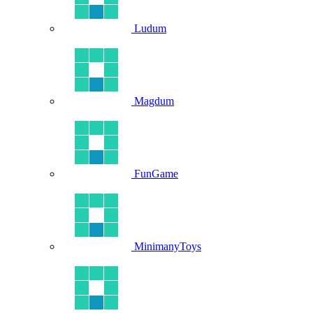
Ludum
Magdum
FunGame
MinimanyToys