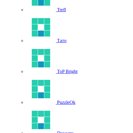
Trefl
Тато
ToP Bright
PuzzleOk