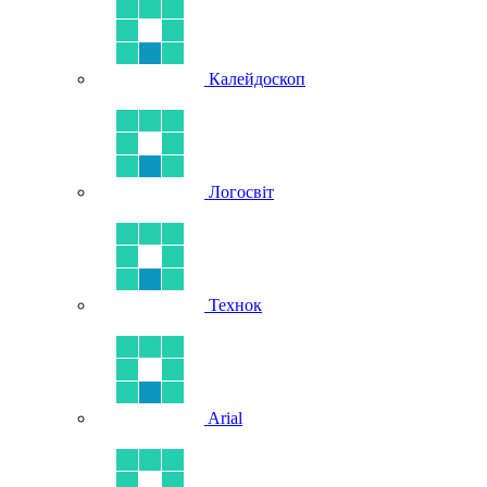
Калейдоскоп
Логосвіт
Технок
Arial