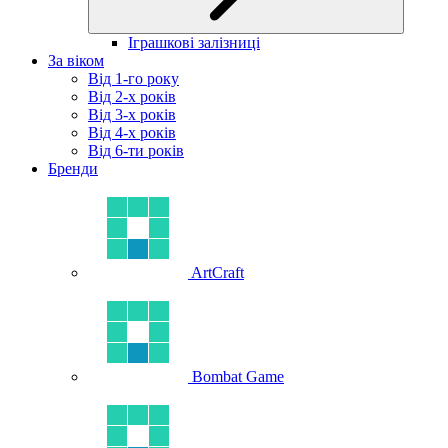
Іграшкові залізниці
За віком
Від 1-го року
Від 2-х років
Від 3-х років
Від 4-х років
Від 6-ти років
Бренди
ArtCraft
Bombat Game