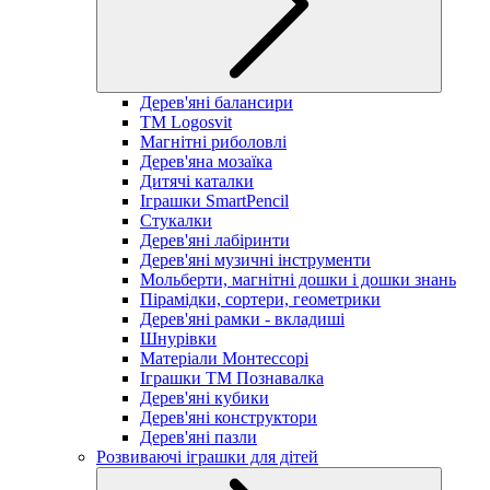
Дерев'яні балансири
TM Logosvit
Магнітні риболовлі
Дерев'яна мозаїка
Дитячі каталки
Іграшки SmartPencil
Стукалки
Дерев'яні лабіринти
Дерев'яні музичні інструменти
Мольберти, магнітні дошки і дошки знань
Пірамідки, сортери, геометрики
Дерев'яні рамки - вкладиші
Шнурівки
Матеріали Монтессорі
Іграшки ТМ Познавалка
Дерев'яні кубики
Дерев'яні конструктори
Дерев'яні пазли
Розвиваючі іграшки для дітей