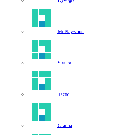
Dyvogra
Mr.Playwood
Strateg
Tactic
Granna