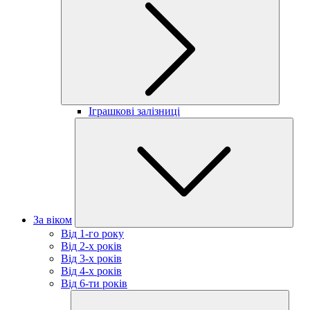
Іграшкові залізниці
За віком
Від 1-го року
Від 2-х років
Від 3-х років
Від 4-х років
Від 6-ти років