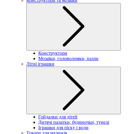
Конструктори та мозаїки
Конструктори
Мозаїки, головоломки, пазли
Літні іграшки
Гойдалки для дітей
Дитячі палатки, будиночки, тунелі
Іграшки для піску і води
Товари для малюків