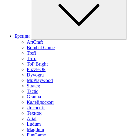
Бренди
ArtCraft
Bombat Game
Trefl
Тато
ToP Bright
PuzzleOk
Dyvogra
Mr.Playwood
Strateg
Tactic
Granna
Калейдоскоп
Логосвіт
Технок
Arial
Ludum
Magdum
FunGame