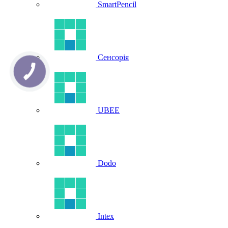
SmartPencil
Сенсорія
UBEE
Dodo
Intex