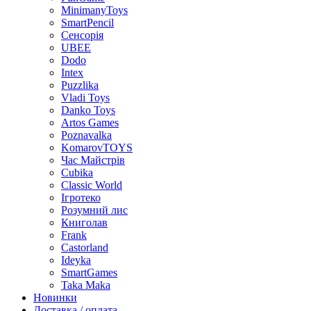
MinimanyToys
SmartPencil
Сенсорія
UBEE
Dodo
Intex
Puzzlika
Vladi Toys
Danko Toys
Artos Games
Poznavalka
KomarovTOYS
Час Майстрів
Cubika
Classic World
Ігротеко
Розумний лис
Книголав
Frank
Castorland
Ideyka
SmartGames
Taka Maka
Новинки
Доставка / оплата