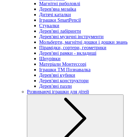
Магнітні риболовлі
Дерев'яна мозаїка
Дитячі каталки
Іграшки SmartPencil
Стукалки
Дерев'яні лабіринти
Дерев'яні музичні інструменти
Мольберти, магнітні дошки і дошки знань
Пірамідки, сортери, геометрики
Дерев'яні рамки - вкладиші
Шнурівки
Матеріали Монтессорі
Іграшки ТМ Познавалка
Дерев'яні кубики
Дерев'яні конструктори
Дерев'яні пазли
Розвиваючі іграшки для дітей