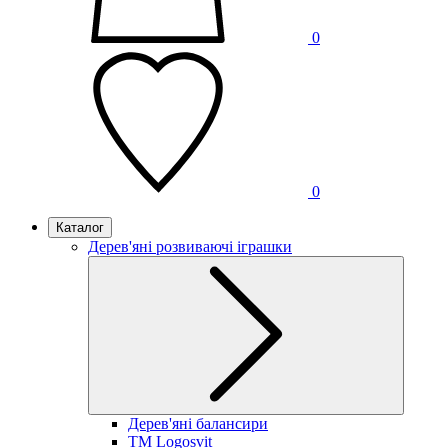
0
0
Каталог
Дерев'яні розвиваючі іграшки
Дерев'яні балансири
TM Logosvit