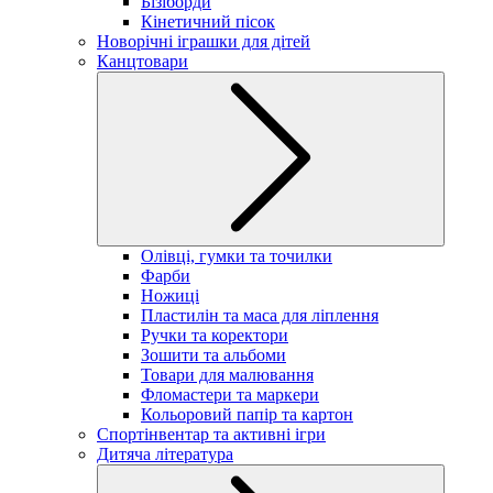
Бізіборди
Кінетичний пісок
Новорічні іграшки для дітей
Канцтовари
Олівці, гумки та точилки
Фарби
Ножиці
Пластилін та маса для ліплення
Ручки та коректори
Зошити та альбоми
Товари для малювання
Фломастери та маркери
Кольоровий папір та картон
Спортінвентар та активні ігри
Дитяча література