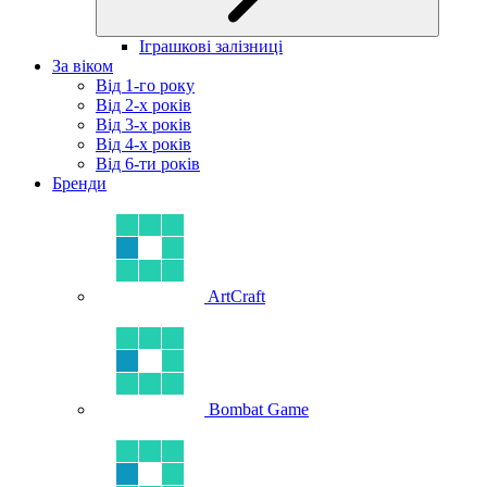
Іграшкові залізниці
За віком
Від 1-го року
Від 2-х років
Від 3-х років
Від 4-х років
Від 6-ти років
Бренди
ArtCraft
Bombat Game