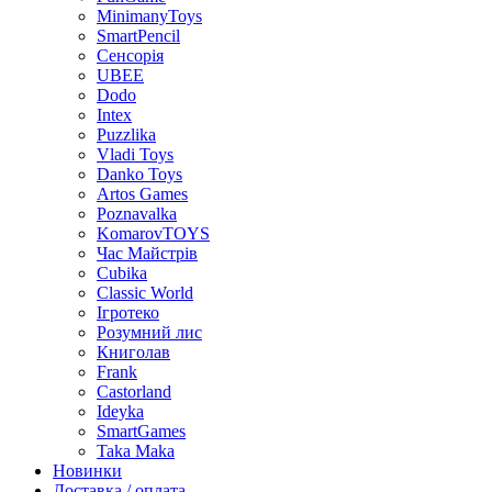
MinimanyToys
SmartPencil
Сенсорія
UBEE
Dodo
Intex
Puzzlika
Vladi Toys
Danko Toys
Artos Games
Poznavalka
KomarovTOYS
Час Майстрів
Cubika
Classic World
Ігротеко
Розумний лис
Книголав
Frank
Castorland
Ideyka
SmartGames
Taka Maka
Новинки
Доставка / оплата