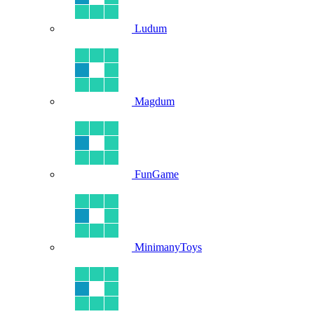
Ludum
Magdum
FunGame
MinimanyToys