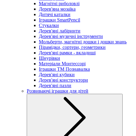
Магнітні риболовлі
Дерев'яна мозаїка
Дитячі каталки
Іграшки SmartPencil
Стукалки
Дерев'яні лабіринти
Дерев'яні музичні інструменти
Мольберти, магнітні дошки і дошки знань
Пірамідки, сортери, геометрики
Дерев'яні рамки - вкладиші
Шнурівки
Матеріали Монтессорі
Іграшки ТМ Познавалка
Дерев'яні кубики
Дерев'яні конструктори
Дерев'яні пазли
Розвиваючі іграшки для дітей