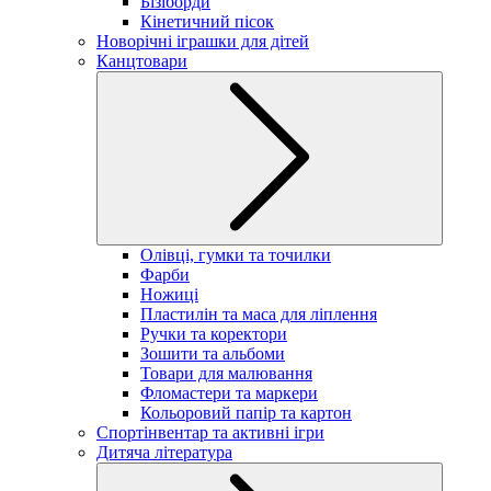
Бізіборди
Кінетичний пісок
Новорічні іграшки для дітей
Канцтовари
Олівці, гумки та точилки
Фарби
Ножиці
Пластилін та маса для ліплення
Ручки та коректори
Зошити та альбоми
Товари для малювання
Фломастери та маркери
Кольоровий папір та картон
Спортінвентар та активні ігри
Дитяча література