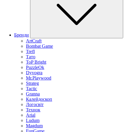
Бренди
ArtCraft
Bombat Game
Trefl
Тато
ToP Bright
PuzzleOk
Dyvogra
Mr.Playwood
Strateg
Tactic
Granna
Калейдоскоп
Логосвіт
Технок
Arial
Ludum
Magdum
FunGame