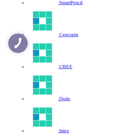
SmartPencil
Сенсорія
UBEE
Dodo
Intex