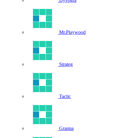
Dyvogra
Mr.Playwood
Strateg
Tactic
Granna