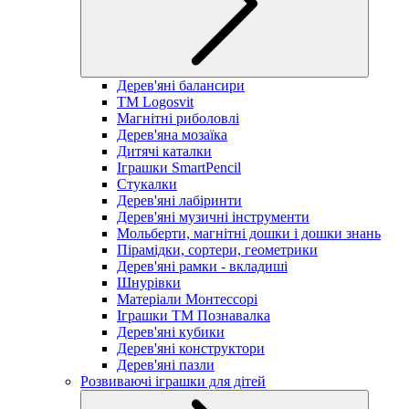
Дерев'яні балансири
TM Logosvit
Магнітні риболовлі
Дерев'яна мозаїка
Дитячі каталки
Іграшки SmartPencil
Стукалки
Дерев'яні лабіринти
Дерев'яні музичні інструменти
Мольберти, магнітні дошки і дошки знань
Пірамідки, сортери, геометрики
Дерев'яні рамки - вкладиші
Шнурівки
Матеріали Монтессорі
Іграшки ТМ Познавалка
Дерев'яні кубики
Дерев'яні конструктори
Дерев'яні пазли
Розвиваючі іграшки для дітей