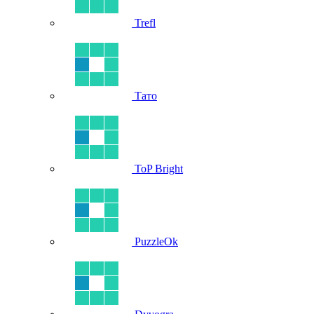
Trefl
Тато
ToP Bright
PuzzleOk