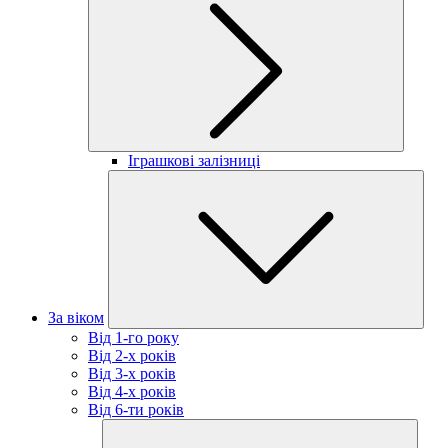
Іграшкові залізниці
За віком
Від 1-го року
Від 2-х років
Від 3-х років
Від 4-х років
Від 6-ти років