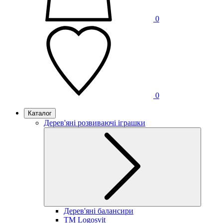
0
0
Каталог
Дерев'яні розвиваючі іграшки
Дерев'яні балансири
TM Logosvit