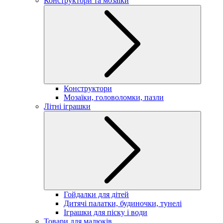
Конструктори та мозаїки
Конструктори
Мозаїки, головоломки, пазли
Літні іграшки
Гойдалки для дітей
Дитячі палатки, будиночки, тунелі
Іграшки для піску і води
Товари для малюків