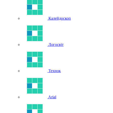
Калейдоскоп
Логосвіт
Технок
Arial