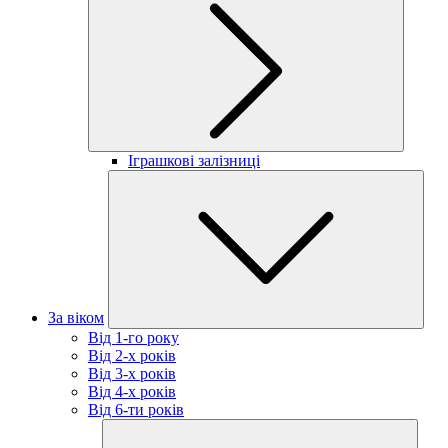
Іграшкові залізниці
За віком
Від 1-го року
Від 2-х років
Від 3-х років
Від 4-х років
Від 6-ти років