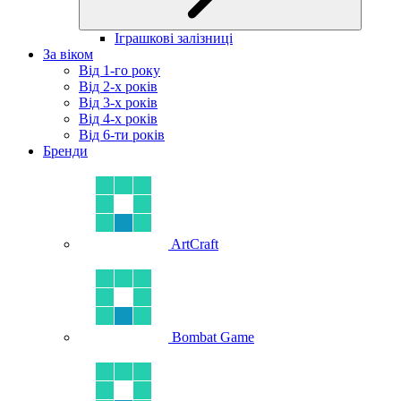
Іграшкові залізниці
За віком
Від 1-го року
Від 2-х років
Від 3-х років
Від 4-х років
Від 6-ти років
Бренди
ArtCraft
Bombat Game