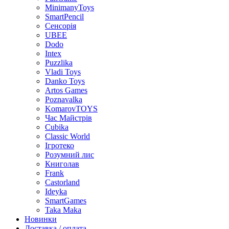
MinimanyToys
SmartPencil
Сенсорія
UBEE
Dodo
Intex
Puzzlika
Vladi Toys
Danko Toys
Artos Games
Poznavalka
KomarovTOYS
Час Майстрів
Cubika
Classic World
Ігротеко
Розумний лис
Книголав
Frank
Castorland
Ideyka
SmartGames
Taka Maka
Новинки
Доставка / оплата