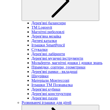
Дерев'яні балансири
TM Logosvit
Магнітні риболовлі
Дерев'яна мозаїка
Дитячі каталки
Іграшки SmartPencil
Стукалки
Дерев'яні лабіринти
Дерев'яні музичні інструменти
Мольберти, магнітні дошки і дошки знань
Пірамідки, сортери, геометрики
Дерев'яні рамки - вкладиші
Шнурівки
Матеріали Монтессорі
Іграшки ТМ Познавалка
Дерев'яні кубики
Дерев'яні конструктори
Дерев'яні пазли
Розвиваючі іграшки для дітей