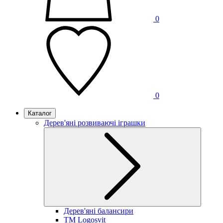
0
0
Каталог
Дерев'яні розвиваючі іграшки
Дерев'яні балансири
TM Logosvit