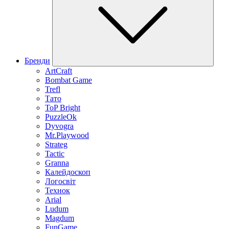
Бренди
ArtCraft
Bombat Game
Trefl
Тато
ToP Bright
PuzzleOk
Dyvogra
Mr.Playwood
Strateg
Tactic
Granna
Калейдоскоп
Логосвіт
Технок
Arial
Ludum
Magdum
FunGame