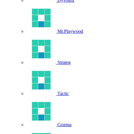
Dyvogra
Mr.Playwood
Strateg
Tactic
Granna