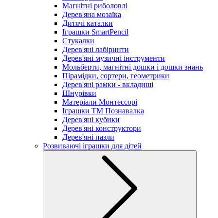
Магнітні риболовлі
Дерев'яна мозаїка
Дитячі каталки
Іграшки SmartPencil
Стукалки
Дерев'яні лабіринти
Дерев'яні музичні інструменти
Мольберти, магнітні дошки і дошки знань
Пірамідки, сортери, геометрики
Дерев'яні рамки - вкладиші
Шнурівки
Матеріали Монтессорі
Іграшки ТМ Познавалка
Дерев'яні кубики
Дерев'яні конструктори
Дерев'яні пазли
Розвиваючі іграшки для дітей