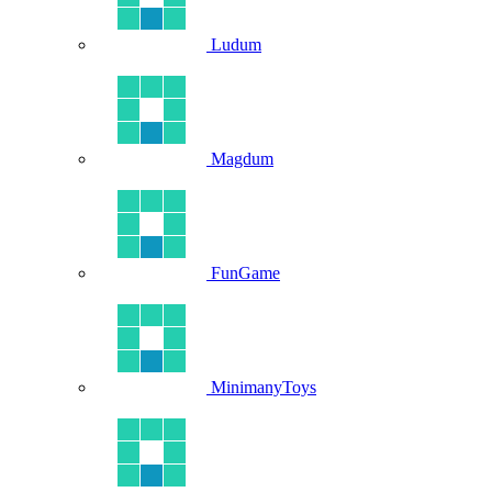
Ludum
Magdum
FunGame
MinimanyToys