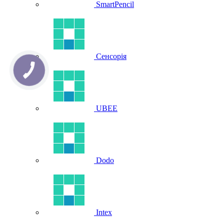
SmartPencil
Сенсорія
UBEE
Dodo
Intex