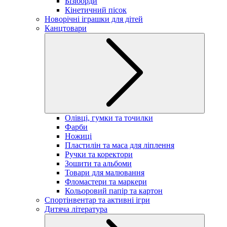
Бізіборди
Кінетичний пісок
Новорічні іграшки для дітей
Канцтовари
Олівці, гумки та точилки
Фарби
Ножиці
Пластилін та маса для ліплення
Ручки та коректори
Зошити та альбоми
Товари для малювання
Фломастери та маркери
Кольоровий папір та картон
Спортінвентар та активні ігри
Дитяча література