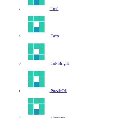
Trefl
Тато
ToP Bright
PuzzleOk