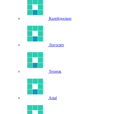
Калейдоскоп
Логосвіт
Технок
Arial