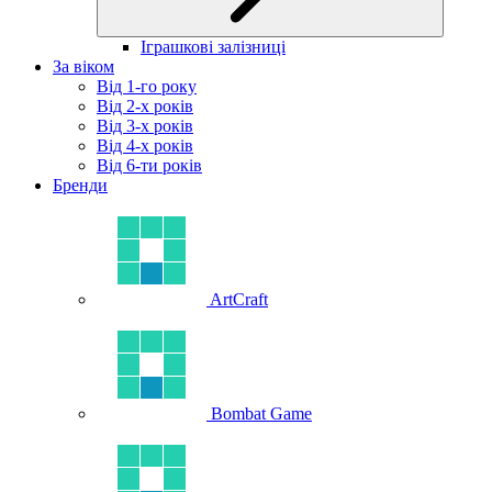
Іграшкові залізниці
За віком
Від 1-го року
Від 2-х років
Від 3-х років
Від 4-х років
Від 6-ти років
Бренди
ArtCraft
Bombat Game