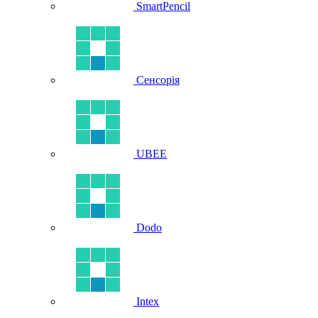
SmartPencil
Сенсорія
UBEE
Dodo
Intex