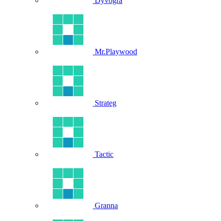
Dyvogra
Mr.Playwood
Strateg
Tactic
Granna