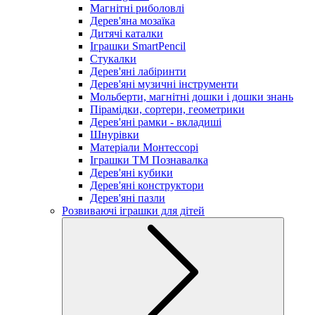
Магнітні риболовлі
Дерев'яна мозаїка
Дитячі каталки
Іграшки SmartPencil
Стукалки
Дерев'яні лабіринти
Дерев'яні музичні інструменти
Мольберти, магнітні дошки і дошки знань
Пірамідки, сортери, геометрики
Дерев'яні рамки - вкладиші
Шнурівки
Матеріали Монтессорі
Іграшки ТМ Познавалка
Дерев'яні кубики
Дерев'яні конструктори
Дерев'яні пазли
Розвиваючі іграшки для дітей