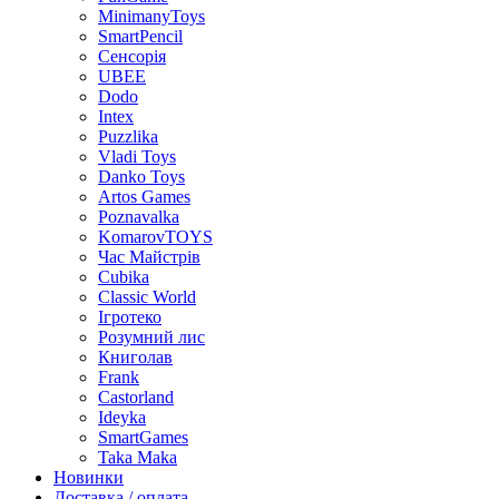
MinimanyToys
SmartPencil
Сенсорія
UBEE
Dodo
Intex
Puzzlika
Vladi Toys
Danko Toys
Artos Games
Poznavalka
KomarovTOYS
Час Майстрів
Cubika
Classic World
Ігротеко
Розумний лис
Книголав
Frank
Castorland
Ideyka
SmartGames
Taka Maka
Новинки
Доставка / оплата