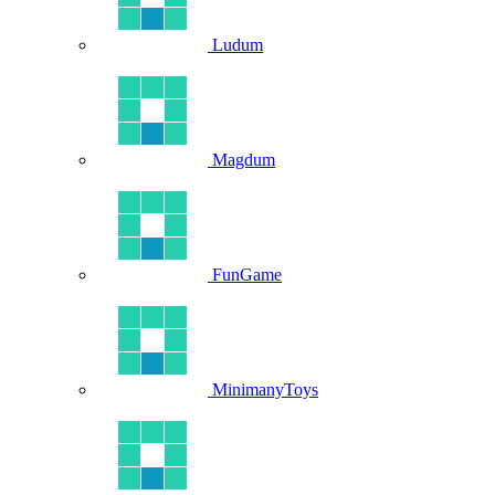
Ludum
Magdum
FunGame
MinimanyToys