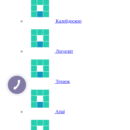
Калейдоскоп
Логосвіт
Технок
Arial