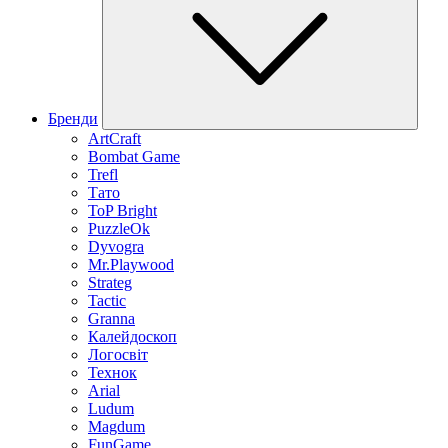
Бренди
ArtCraft
Bombat Game
Trefl
Тато
ToP Bright
PuzzleOk
Dyvogra
Mr.Playwood
Strateg
Tactic
Granna
Калейдоскоп
Логосвіт
Технок
Arial
Ludum
Magdum
FunGame