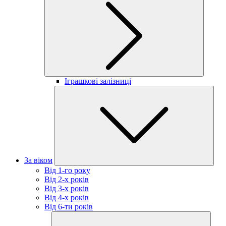
Іграшкові залізниці
За віком
Від 1-го року
Від 2-х років
Від 3-х років
Від 4-х років
Від 6-ти років