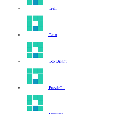
Trefl
Тато
ToP Bright
PuzzleOk