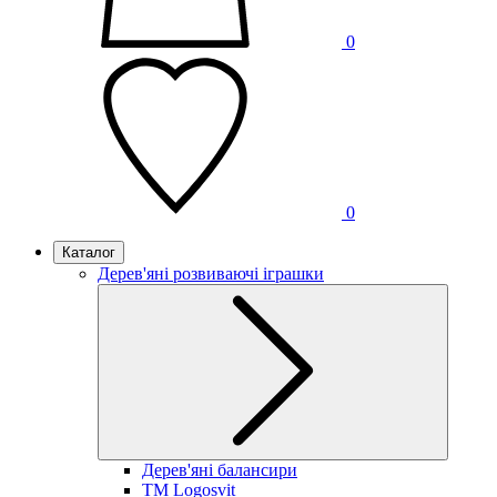
0
0
Каталог
Дерев'яні розвиваючі іграшки
Дерев'яні балансири
TM Logosvit