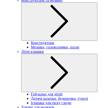
Конструктори та мозаїки
Конструктори
Мозаїки, головоломки, пазли
Літні іграшки
Гойдалки для дітей
Дитячі палатки, будиночки, тунелі
Іграшки для піску і води
Товари для малюків