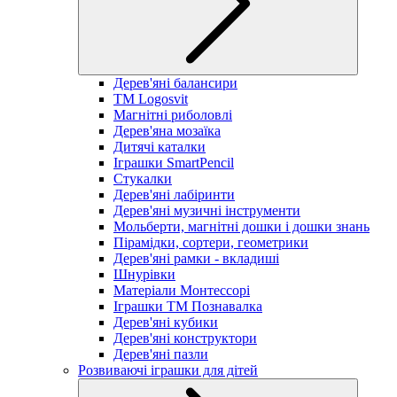
Дерев'яні балансири
TM Logosvit
Магнітні риболовлі
Дерев'яна мозаїка
Дитячі каталки
Іграшки SmartPencil
Стукалки
Дерев'яні лабіринти
Дерев'яні музичні інструменти
Мольберти, магнітні дошки і дошки знань
Пірамідки, сортери, геометрики
Дерев'яні рамки - вкладиші
Шнурівки
Матеріали Монтессорі
Іграшки ТМ Познавалка
Дерев'яні кубики
Дерев'яні конструктори
Дерев'яні пазли
Розвиваючі іграшки для дітей