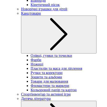
Бізіборди
Кінетичний пісок
Новорічні іграшки для дітей
Канцтовари
Олівці, гумки та точилки
Фарби
Ножиці
Пластилін та маса для ліплення
Ручки та коректори
Зошити та альбоми
Товари для малювання
Фломастери та маркери
Кольоровий папір та картон
Спортінвентар та активні ігри
Дитяча література