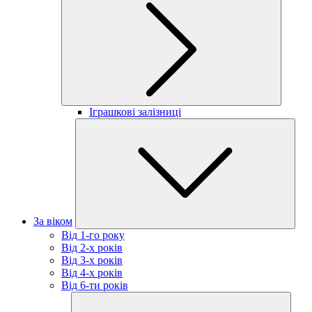
Іграшкові залізниці
За віком
Від 1-го року
Від 2-х років
Від 3-х років
Від 4-х років
Від 6-ти років