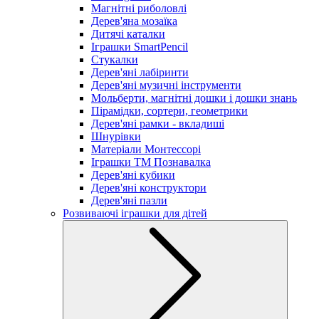
Магнітні риболовлі
Дерев'яна мозаїка
Дитячі каталки
Іграшки SmartPencil
Стукалки
Дерев'яні лабіринти
Дерев'яні музичні інструменти
Мольберти, магнітні дошки і дошки знань
Пірамідки, сортери, геометрики
Дерев'яні рамки - вкладиші
Шнурівки
Матеріали Монтессорі
Іграшки ТМ Познавалка
Дерев'яні кубики
Дерев'яні конструктори
Дерев'яні пазли
Розвиваючі іграшки для дітей