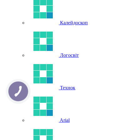
Калейдоскоп
Логосвіт
Технок
Arial