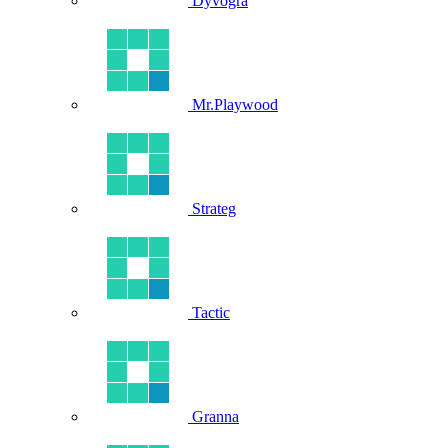
Dyvogra
Mr.Playwood
Strateg
Tactic
Granna