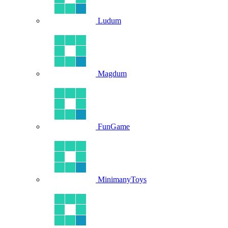
Ludum
Magdum
FunGame
MinimanyToys