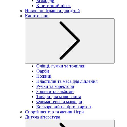
Бізіборди
Кінетичний пісок
Новорічні іграшки для дітей
Канцтовари
Олівці, гумки та точилки
Фарби
Ножиці
Пластилін та маса для ліплення
Ручки та коректори
Зошити та альбоми
Товари для малювання
Фломастери та маркери
Кольоровий папір та картон
Спортінвентар та активні ігри
Дитяча література