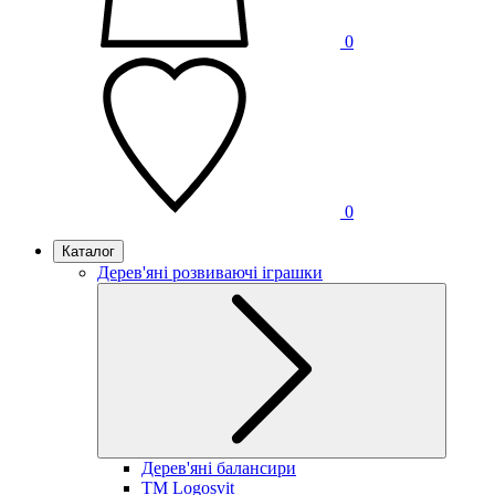
0
0
Каталог
Дерев'яні розвиваючі іграшки
Дерев'яні балансири
TM Logosvit