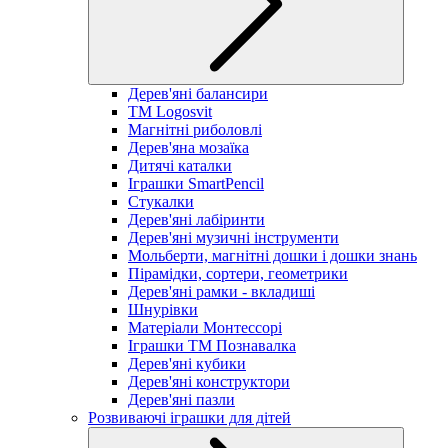
Дерев'яні балансири
TM Logosvit
Магнітні риболовлі
Дерев'яна мозаїка
Дитячі каталки
Іграшки SmartPencil
Стукалки
Дерев'яні лабіринти
Дерев'яні музичні інструменти
Мольберти, магнітні дошки і дошки знань
Пірамідки, сортери, геометрики
Дерев'яні рамки - вкладиші
Шнурівки
Матеріали Монтессорі
Іграшки ТМ Познавалка
Дерев'яні кубики
Дерев'яні конструктори
Дерев'яні пазли
Розвиваючі іграшки для дітей