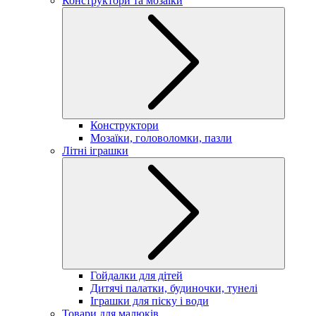
Конструктори та мозаїки
Конструктори
Мозаїки, головоломки, пазли
Літні іграшки
Гойдалки для дітей
Дитячі палатки, будиночки, тунелі
Іграшки для піску і води
Товари для малюків