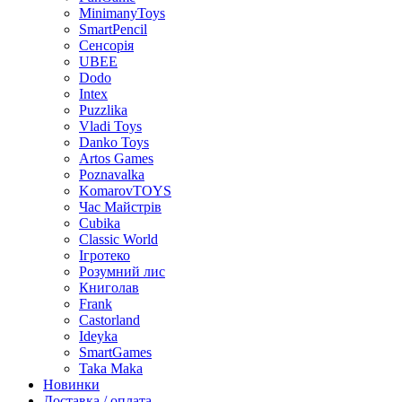
MinimanyToys
SmartPencil
Сенсорія
UBEE
Dodo
Intex
Puzzlika
Vladi Toys
Danko Toys
Artos Games
Poznavalka
KomarovTOYS
Час Майстрів
Cubika
Classic World
Ігротеко
Розумний лис
Книголав
Frank
Castorland
Ideyka
SmartGames
Taka Maka
Новинки
Доставка / оплата