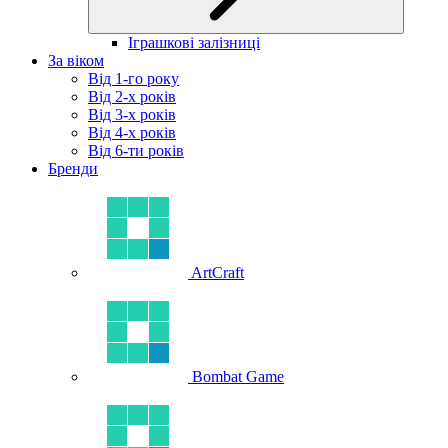
Іграшкові залізниці
За віком
Від 1-го року
Від 2-х років
Від 3-х років
Від 4-х років
Від 6-ти років
Бренди
ArtCraft
Bombat Game