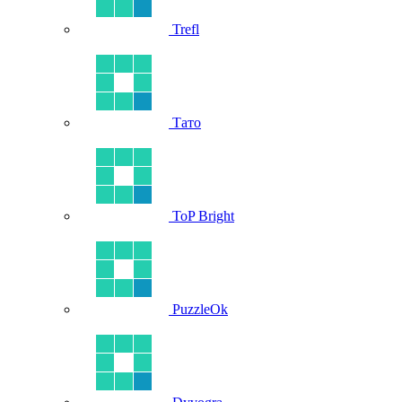
Trefl
Тато
ToP Bright
PuzzleOk