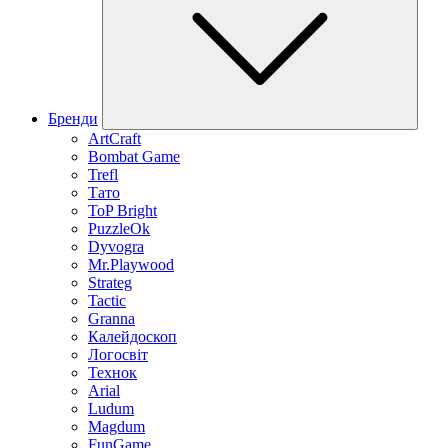
Бренди
ArtCraft
Bombat Game
Trefl
Тато
ToP Bright
PuzzleOk
Dyvogra
Mr.Playwood
Strateg
Tactic
Granna
Калейдоскоп
Логосвіт
Технок
Arial
Ludum
Magdum
FunGame