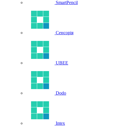
SmartPencil
Сенсорія
UBEE
Dodo
Intex