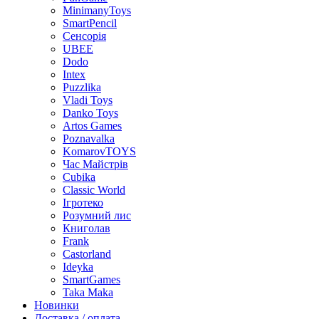
MinimanyToys
SmartPencil
Сенсорія
UBEE
Dodo
Intex
Puzzlika
Vladi Toys
Danko Toys
Artos Games
Poznavalka
KomarovTOYS
Час Майстрів
Cubika
Classic World
Ігротеко
Розумний лис
Книголав
Frank
Castorland
Ideyka
SmartGames
Taka Maka
Новинки
Доставка / оплата