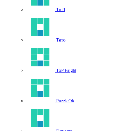
Trefl
Тато
ToP Bright
PuzzleOk