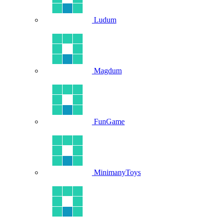
Ludum
Magdum
FunGame
MinimanyToys