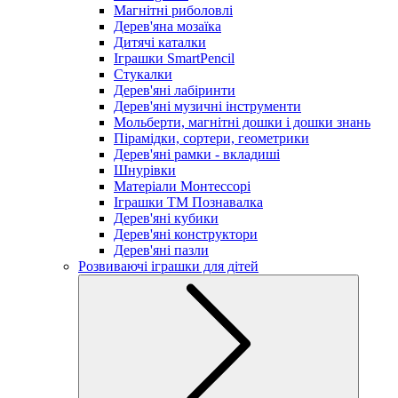
Магнітні риболовлі
Дерев'яна мозаїка
Дитячі каталки
Іграшки SmartPencil
Стукалки
Дерев'яні лабіринти
Дерев'яні музичні інструменти
Мольберти, магнітні дошки і дошки знань
Пірамідки, сортери, геометрики
Дерев'яні рамки - вкладиші
Шнурівки
Матеріали Монтессорі
Іграшки ТМ Познавалка
Дерев'яні кубики
Дерев'яні конструктори
Дерев'яні пазли
Розвиваючі іграшки для дітей