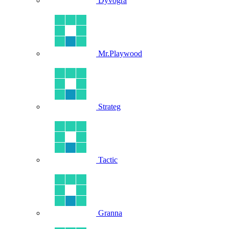
Dyvogra
Mr.Playwood
Strateg
Tactic
Granna