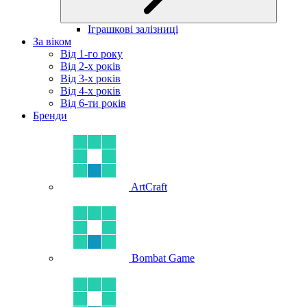
Іграшкові залізниці
За віком
Від 1-го року
Від 2-х років
Від 3-х років
Від 4-х років
Від 6-ти років
Бренди
ArtCraft
Bombat Game