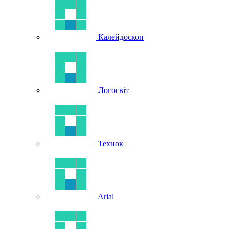
Калейдоскоп
Логосвіт
Технок
Arial