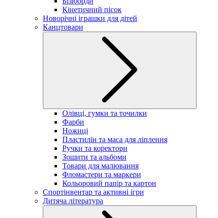
Бізіборди
Кінетичний пісок
Новорічні іграшки для дітей
Канцтовари
Олівці, гумки та точилки
Фарби
Ножиці
Пластилін та маса для ліплення
Ручки та коректори
Зошити та альбоми
Товари для малювання
Фломастери та маркери
Кольоровий папір та картон
Спортінвентар та активні ігри
Дитяча література