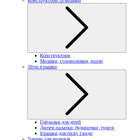
Конструктори та мозаїки
Конструктори
Мозаїки, головоломки, пазли
Літні іграшки
Гойдалки для дітей
Дитячі палатки, будиночки, тунелі
Іграшки для піску і води
Товари для малюків