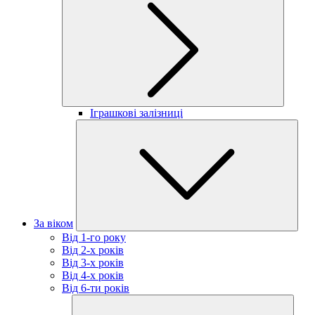
Іграшкові залізниці
За віком
Від 1-го року
Від 2-х років
Від 3-х років
Від 4-х років
Від 6-ти років