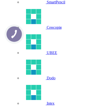
SmartPencil
Сенсорія
UBEE
Dodo
Intex