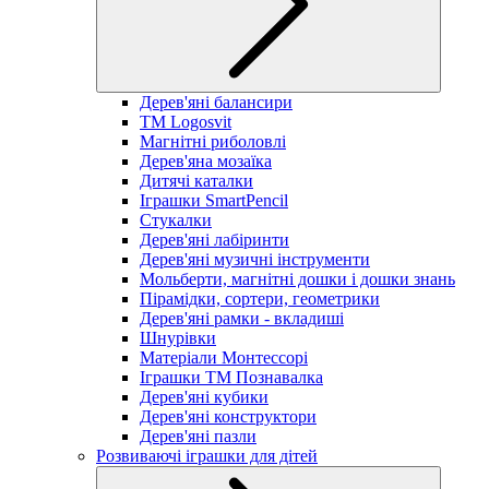
Дерев'яні балансири
TM Logosvit
Магнітні риболовлі
Дерев'яна мозаїка
Дитячі каталки
Іграшки SmartPencil
Стукалки
Дерев'яні лабіринти
Дерев'яні музичні інструменти
Мольберти, магнітні дошки і дошки знань
Пірамідки, сортери, геометрики
Дерев'яні рамки - вкладиші
Шнурівки
Матеріали Монтессорі
Іграшки ТМ Познавалка
Дерев'яні кубики
Дерев'яні конструктори
Дерев'яні пазли
Розвиваючі іграшки для дітей