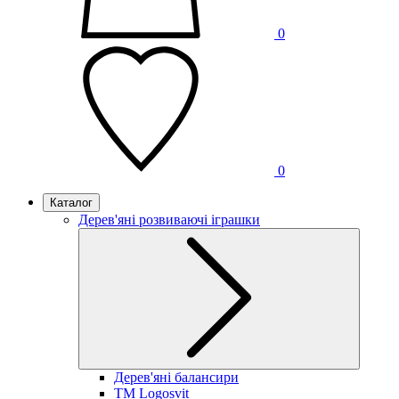
0
0
Каталог
Дерев'яні розвиваючі іграшки
Дерев'яні балансири
TM Logosvit