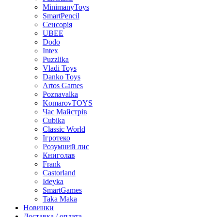
MinimanyToys
SmartPencil
Сенсорія
UBEE
Dodo
Intex
Puzzlika
Vladi Toys
Danko Toys
Artos Games
Poznavalka
KomarovTOYS
Час Майстрів
Cubika
Classic World
Ігротеко
Розумний лис
Книголав
Frank
Castorland
Ideyka
SmartGames
Taka Maka
Новинки
Доставка / оплата