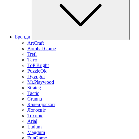
Бренди
ArtCraft
Bombat Game
Trefl
Тато
ToP Bright
PuzzleOk
Dyvogra
Mr.Playwood
Strateg
Tactic
Granna
Калейдоскоп
Логосвіт
Технок
Arial
Ludum
Magdum
FunGame