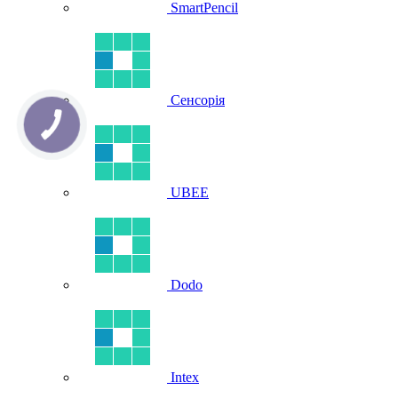
SmartPencil
Сенсорія
UBEE
Dodo
Intex