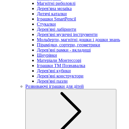
Магнітні риболовлі
Дерев'яна мозаїка
Дитячі каталки
Іграшки SmartPencil
Стукалки
Дерев'яні лабіринти
Дерев'яні музичні інструменти
Мольберти, магнітні дошки і дошки знань
Пірамідки, сортери, геометрики
Дерев'яні рамки - вкладиші
Шнурівки
Матеріали Монтессорі
Іграшки ТМ Познавалка
Дерев'яні кубики
Дерев'яні конструктори
Дерев'яні пазли
Розвиваючі іграшки для дітей