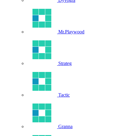
Dyvogra
Mr.Playwood
Strateg
Tactic
Granna