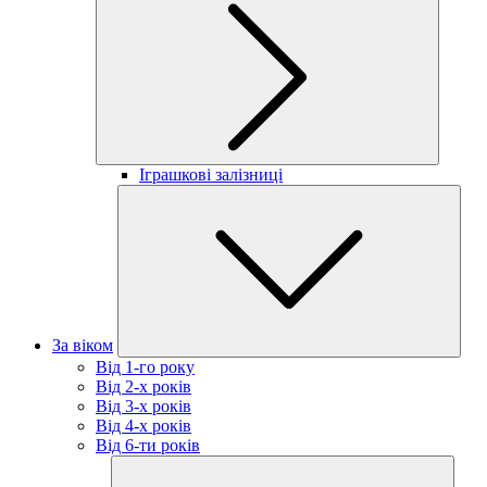
Іграшкові залізниці
За віком
Від 1-го року
Від 2-х років
Від 3-х років
Від 4-х років
Від 6-ти років