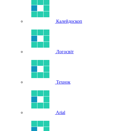
Калейдоскоп
Логосвіт
Технок
Arial