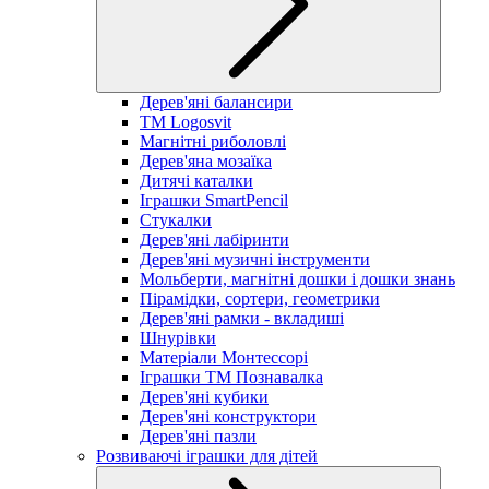
Дерев'яні балансири
TM Logosvit
Магнітні риболовлі
Дерев'яна мозаїка
Дитячі каталки
Іграшки SmartPencil
Стукалки
Дерев'яні лабіринти
Дерев'яні музичні інструменти
Мольберти, магнітні дошки і дошки знань
Пірамідки, сортери, геометрики
Дерев'яні рамки - вкладиші
Шнурівки
Матеріали Монтессорі
Іграшки ТМ Познавалка
Дерев'яні кубики
Дерев'яні конструктори
Дерев'яні пазли
Розвиваючі іграшки для дітей