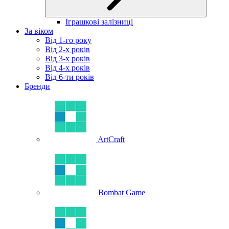
Іграшкові залізниці
За віком
Від 1-го року
Від 2-х років
Від 3-х років
Від 4-х років
Від 6-ти років
Бренди
ArtCraft
Bombat Game