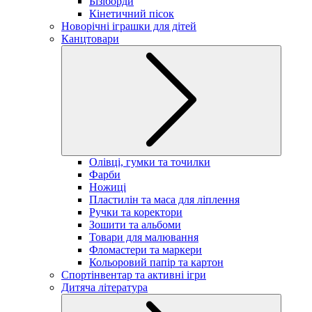
Бізіборди
Кінетичний пісок
Новорічні іграшки для дітей
Канцтовари
Олівці, гумки та точилки
Фарби
Ножиці
Пластилін та маса для ліплення
Ручки та коректори
Зошити та альбоми
Товари для малювання
Фломастери та маркери
Кольоровий папір та картон
Спортінвентар та активні ігри
Дитяча література