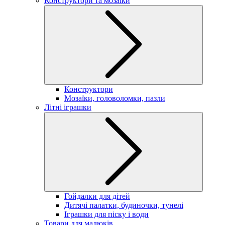
Конструктори та мозаїки
Конструктори
Мозаїки, головоломки, пазли
Літні іграшки
Гойдалки для дітей
Дитячі палатки, будиночки, тунелі
Іграшки для піску і води
Товари для малюків