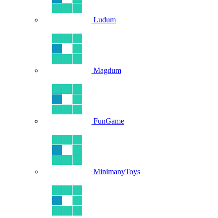
Ludum
Magdum
FunGame
MinimanyToys