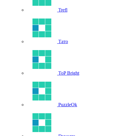
Trefl
Тато
ToP Bright
PuzzleOk