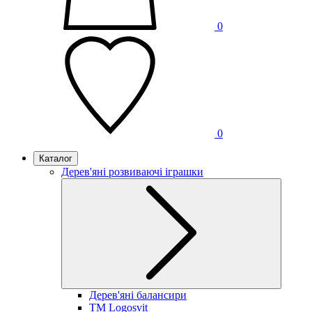
0
0
Каталог
Дерев'яні розвиваючі іграшки
Дерев'яні балансири
TM Logosvit