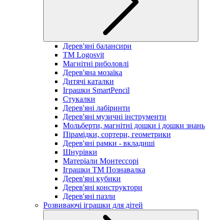
Дерев'яні балансири
TM Logosvit
Магнітні риболовлі
Дерев'яна мозаїка
Дитячі каталки
Іграшки SmartPencil
Стукалки
Дерев'яні лабіринти
Дерев'яні музичні інструменти
Мольберти, магнітні дошки і дошки знань
Пірамідки, сортери, геометрики
Дерев'яні рамки - вкладиші
Шнурівки
Матеріали Монтессорі
Іграшки ТМ Познавалка
Дерев'яні кубики
Дерев'яні конструктори
Дерев'яні пазли
Розвиваючі іграшки для дітей