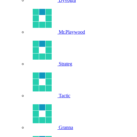
Dyvogra
Mr.Playwood
Strateg
Tactic
Granna