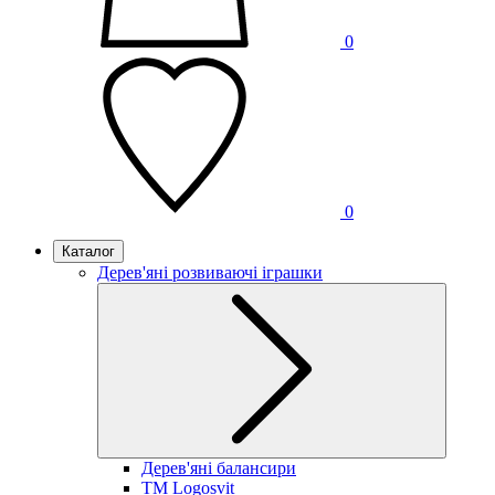
0
0
Каталог
Дерев'яні розвиваючі іграшки
Дерев'яні балансири
TM Logosvit