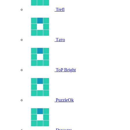
Trefl
Тато
ToP Bright
PuzzleOk