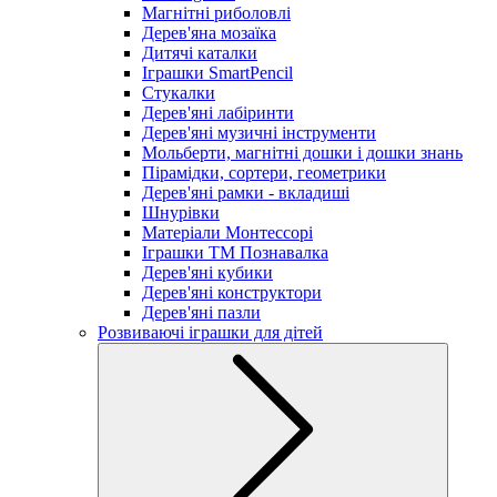
Магнітні риболовлі
Дерев'яна мозаїка
Дитячі каталки
Іграшки SmartPencil
Стукалки
Дерев'яні лабіринти
Дерев'яні музичні інструменти
Мольберти, магнітні дошки і дошки знань
Пірамідки, сортери, геометрики
Дерев'яні рамки - вкладиші
Шнурівки
Матеріали Монтессорі
Іграшки ТМ Познавалка
Дерев'яні кубики
Дерев'яні конструктори
Дерев'яні пазли
Розвиваючі іграшки для дітей