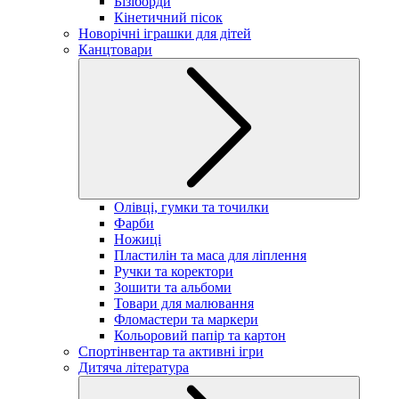
Бізіборди
Кінетичний пісок
Новорічні іграшки для дітей
Канцтовари
Олівці, гумки та точилки
Фарби
Ножиці
Пластилін та маса для ліплення
Ручки та коректори
Зошити та альбоми
Товари для малювання
Фломастери та маркери
Кольоровий папір та картон
Спортінвентар та активні ігри
Дитяча література