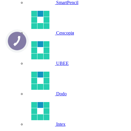
SmartPencil
Сенсорія
UBEE
Dodo
Intex