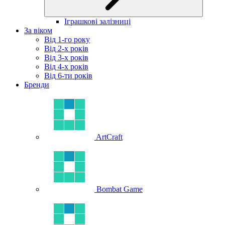
Іграшкові залізниці
За віком
Від 1-го року
Від 2-х років
Від 3-х років
Від 4-х років
Від 6-ти років
Бренди
ArtCraft
Bombat Game