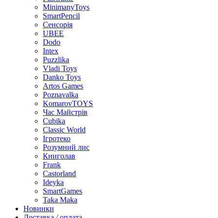
MinimanyToys
SmartPencil
Сенсорія
UBEE
Dodo
Intex
Puzzlika
Vladi Toys
Danko Toys
Artos Games
Poznavalka
KomarovTOYS
Час Майстрів
Cubika
Classic World
Ігротеко
Розумний лис
Книголав
Frank
Castorland
Ideyka
SmartGames
Taka Maka
Новинки
Доставка / оплата