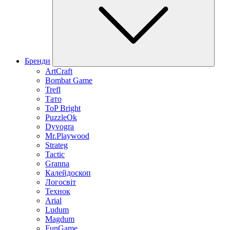
Бренди
ArtCraft
Bombat Game
Trefl
Тато
ToP Bright
PuzzleOk
Dyvogra
Mr.Playwood
Strateg
Tactic
Granna
Калейдоскоп
Логосвіт
Технок
Arial
Ludum
Magdum
FunGame