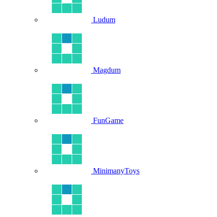
Ludum
Magdum
FunGame
MinimanyToys