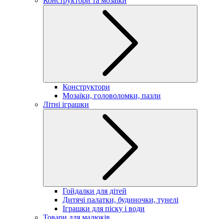
Конструктори та мозаїки
Конструктори
Мозаїки, головоломки, пазли
Літні іграшки
Гойдалки для дітей
Дитячі палатки, будиночки, тунелі
Іграшки для піску і води
Товари для малюків