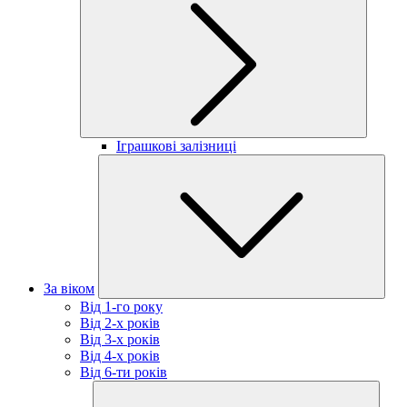
Іграшкові залізниці
За віком
Від 1-го року
Від 2-х років
Від 3-х років
Від 4-х років
Від 6-ти років