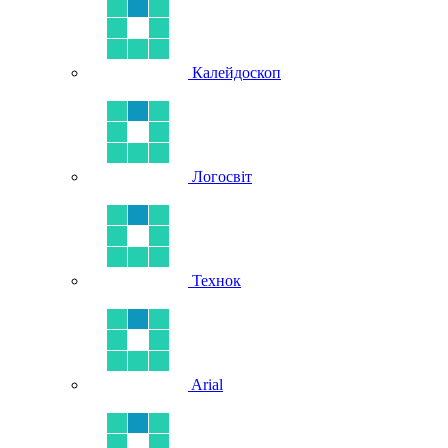
Калейдоскоп
Логосвіт
Технок
Arial