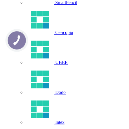
SmartPencil
Сенсорія
UBEE
Dodo
Intex