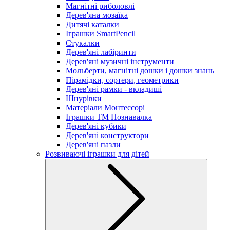
Магнітні риболовлі
Дерев'яна мозаїка
Дитячі каталки
Іграшки SmartPencil
Стукалки
Дерев'яні лабіринти
Дерев'яні музичні інструменти
Мольберти, магнітні дошки і дошки знань
Пірамідки, сортери, геометрики
Дерев'яні рамки - вкладиші
Шнурівки
Матеріали Монтессорі
Іграшки ТМ Познавалка
Дерев'яні кубики
Дерев'яні конструктори
Дерев'яні пазли
Розвиваючі іграшки для дітей