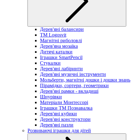
Дерев'яні балансири
TM Logosvit
Магнітні риболовлі
Дерев'яна мозаїка
Дитячі каталки
Іграшки SmartPencil
Стукалки
Дерев'яні лабіринти
Дерев'яні музичні інструменти
Мольберти, магнітні дошки і дошки знань
Пірамідки, сортери, геометрики
Дерев'яні рамки - вкладиші
Шнурівки
Матеріали Монтессорі
Іграшки ТМ Познавалка
Дерев'яні кубики
Дерев'яні конструктори
Дерев'яні пазли
Розвиваючі іграшки для дітей