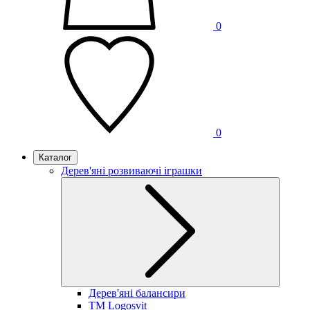
0
0
Каталог
Дерев'яні розвиваючі іграшки
Дерев'яні балансири
TM Logosvit