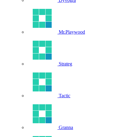
Dyvogra
Mr.Playwood
Strateg
Tactic
Granna