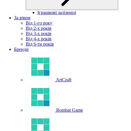
Іграшкові залізниці
За віком
Від 1-го року
Від 2-х років
Від 3-х років
Від 4-х років
Від 6-ти років
Бренди
ArtCraft
Bombat Game