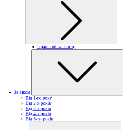
Іграшкові залізниці
За віком
Від 1-го року
Від 2-х років
Від 3-х років
Від 4-х років
Від 6-ти років