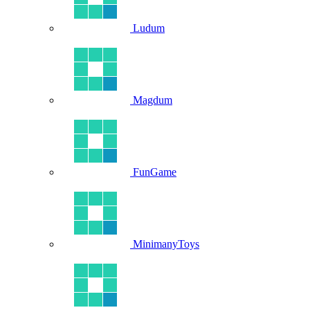
Ludum
Magdum
FunGame
MinimanyToys