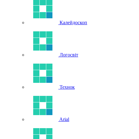
Калейдоскоп
Логосвіт
Технок
Arial