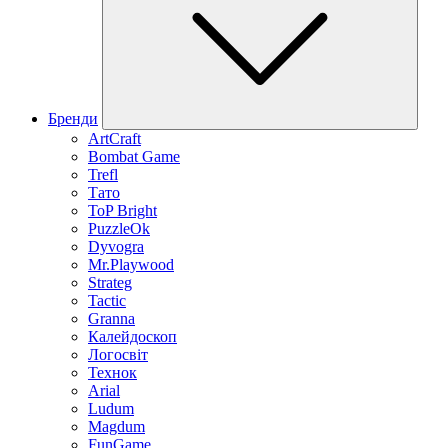
Бренди
ArtCraft
Bombat Game
Trefl
Тато
ToP Bright
PuzzleOk
Dyvogra
Mr.Playwood
Strateg
Tactic
Granna
Калейдоскоп
Логосвіт
Технок
Arial
Ludum
Magdum
FunGame