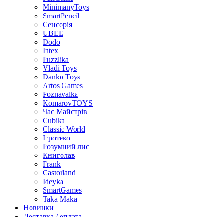
MinimanyToys
SmartPencil
Сенсорія
UBEE
Dodo
Intex
Puzzlika
Vladi Toys
Danko Toys
Artos Games
Poznavalka
KomarovTOYS
Час Майстрів
Cubika
Classic World
Ігротеко
Розумний лис
Книголав
Frank
Castorland
Ideyka
SmartGames
Taka Maka
Новинки
Доставка / оплата