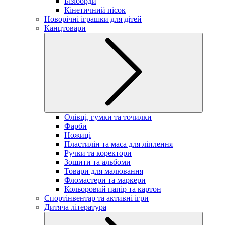
Бізіборди
Кінетичний пісок
Новорічні іграшки для дітей
Канцтовари
Олівці, гумки та точилки
Фарби
Ножиці
Пластилін та маса для ліплення
Ручки та коректори
Зошити та альбоми
Товари для малювання
Фломастери та маркери
Кольоровий папір та картон
Спортінвентар та активні ігри
Дитяча література