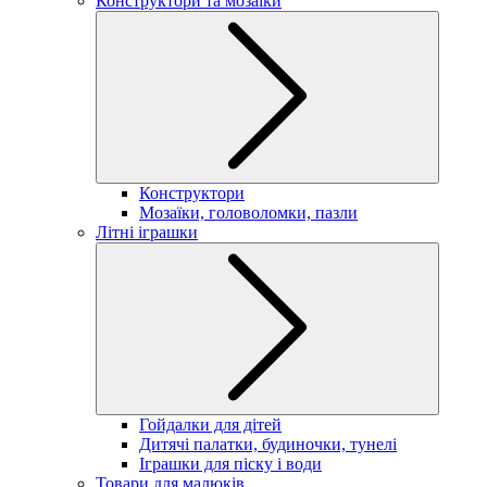
Конструктори та мозаїки
Конструктори
Мозаїки, головоломки, пазли
Літні іграшки
Гойдалки для дітей
Дитячі палатки, будиночки, тунелі
Іграшки для піску і води
Товари для малюків