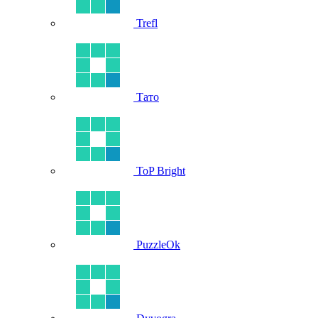
Trefl
Тато
ToP Bright
PuzzleOk