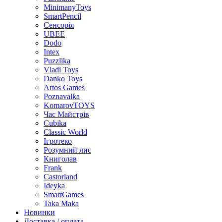
MinimanyToys
SmartPencil
Сенсорія
UBEE
Dodo
Intex
Puzzlika
Vladi Toys
Danko Toys
Artos Games
Poznavalka
KomarovTOYS
Час Майстрів
Cubika
Classic World
Ігротеко
Розумний лис
Книголав
Frank
Castorland
Ideyka
SmartGames
Taka Maka
Новинки
Доставка / оплата