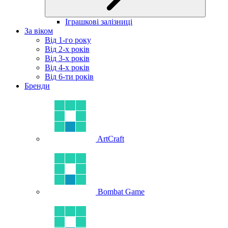
Іграшкові залізниці
За віком
Від 1-го року
Від 2-х років
Від 3-х років
Від 4-х років
Від 6-ти років
Бренди
ArtCraft
Bombat Game