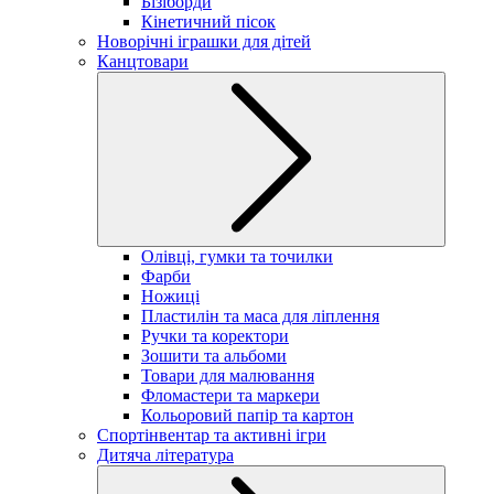
Бізіборди
Кінетичний пісок
Новорічні іграшки для дітей
Канцтовари
Олівці, гумки та точилки
Фарби
Ножиці
Пластилін та маса для ліплення
Ручки та коректори
Зошити та альбоми
Товари для малювання
Фломастери та маркери
Кольоровий папір та картон
Спортінвентар та активні ігри
Дитяча література