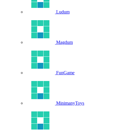
Ludum
Magdum
FunGame
MinimanyToys