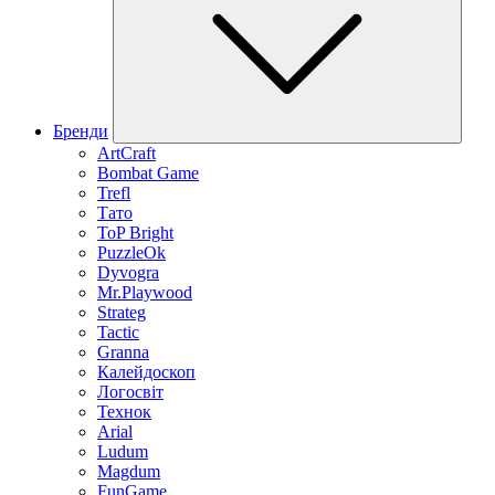
Бренди
ArtCraft
Bombat Game
Trefl
Тато
ToP Bright
PuzzleOk
Dyvogra
Mr.Playwood
Strateg
Tactic
Granna
Калейдоскоп
Логосвіт
Технок
Arial
Ludum
Magdum
FunGame