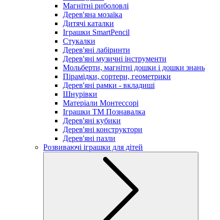
Магнітні риболовлі
Дерев'яна мозаїка
Дитячі каталки
Іграшки SmartPencil
Стукалки
Дерев'яні лабіринти
Дерев'яні музичні інструменти
Мольберти, магнітні дошки і дошки знань
Пірамідки, сортери, геометрики
Дерев'яні рамки - вкладиші
Шнурівки
Матеріали Монтессорі
Іграшки ТМ Познавалка
Дерев'яні кубики
Дерев'яні конструктори
Дерев'яні пазли
Розвиваючі іграшки для дітей