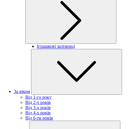
Іграшкові залізниці
За віком
Від 1-го року
Від 2-х років
Від 3-х років
Від 4-х років
Від 6-ти років