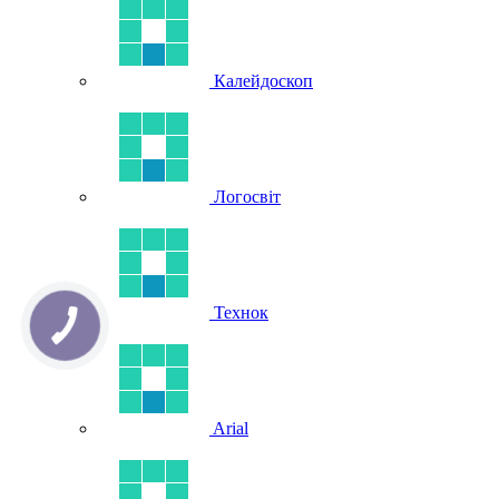
Калейдоскоп
Логосвіт
Технок
Arial