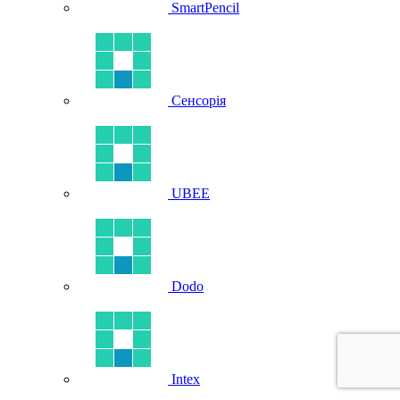
SmartPencil
Сенсорія
UBEE
Dodo
Intex