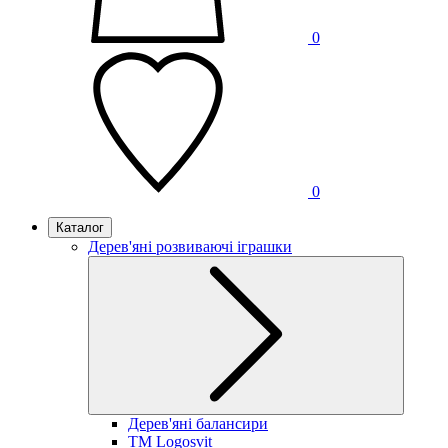
0
0
Каталог
Дерев'яні розвиваючі іграшки
Дерев'яні балансири
TM Logosvit