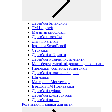
Дерев'яні балансири
TM Logosvit
Магнітні риболовлі
Дерев'яна мозаїка
Дитячі каталки
Іграшки SmartPencil
Стукалки
Дерев'яні лабіринти
Дерев'яні музичні інструменти
Мольберти, магнітні дошки і дошки знань
Пірамідки, сортери, геометрики
Дерев'яні рамки - вкладиші
Шнурівки
Матеріали Монтессорі
Іграшки ТМ Познавалка
Дерев'яні кубики
Дерев'яні конструктори
Дерев'яні пазли
Розвиваючі іграшки для дітей