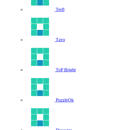
Trefl
Тато
ToP Bright
PuzzleOk