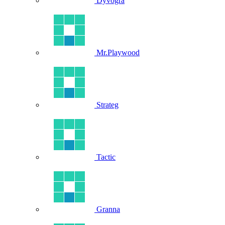
Dyvogra
Mr.Playwood
Strateg
Tactic
Granna