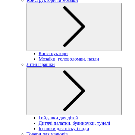
Конструктори та мозаїки
Конструктори
Мозаїки, головоломки, пазли
Літні іграшки
Гойдалки для дітей
Дитячі палатки, будиночки, тунелі
Іграшки для піску і води
Товари для малюків