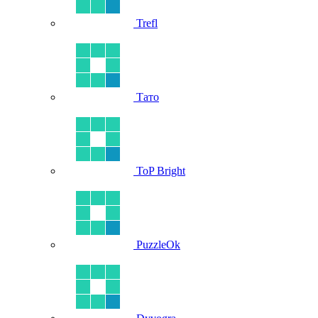
Trefl
Тато
ToP Bright
PuzzleOk