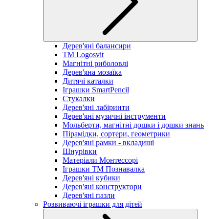
Дерев'яні балансири
TM Logosvit
Магнітні риболовлі
Дерев'яна мозаїка
Дитячі каталки
Іграшки SmartPencil
Стукалки
Дерев'яні лабіринти
Дерев'яні музичні інструменти
Мольберти, магнітні дошки і дошки знань
Пірамідки, сортери, геометрики
Дерев'яні рамки - вкладиші
Шнурівки
Матеріали Монтессорі
Іграшки ТМ Познавалка
Дерев'яні кубики
Дерев'яні конструктори
Дерев'яні пазли
Розвиваючі іграшки для дітей