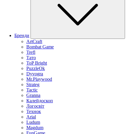
Бренди
ArtCraft
Bombat Game
Trefl
Тато
ToP Bright
PuzzleOk
Dyvogra
Mr.Playwood
Strateg
Tactic
Granna
Калейдоскоп
Логосвіт
Технок
Arial
Ludum
Magdum
FunGame