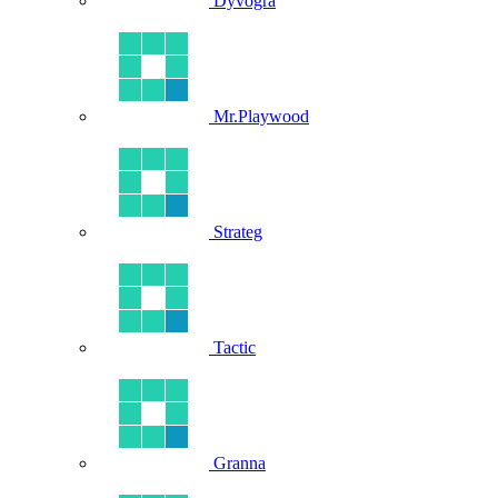
Dyvogra
Mr.Playwood
Strateg
Tactic
Granna