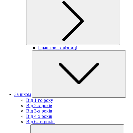
Іграшкові залізниці
За віком
Від 1-го року
Від 2-х років
Від 3-х років
Від 4-х років
Від 6-ти років