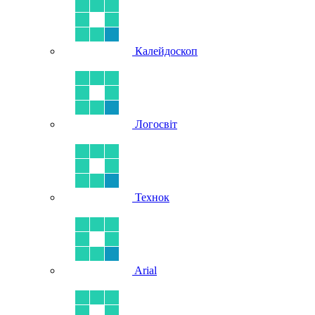
Калейдоскоп
Логосвіт
Технок
Arial