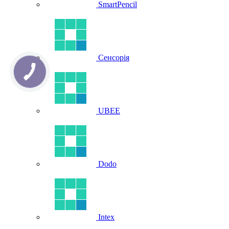
SmartPencil
Сенсорія
UBEE
Dodo
Intex