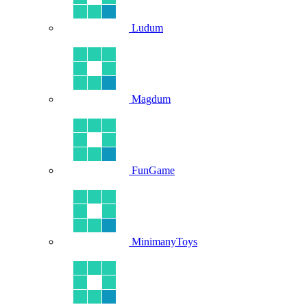
Ludum
Magdum
FunGame
MinimanyToys