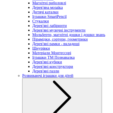
Магнітні риболовлі
Дерев'яна мозаїка
Дитячі каталки
Іграшки SmartPencil
Стукалки
Дерев'яні лабіринти
Дерев'яні музичні інструменти
Мольберти, магнітні дошки і дошки знань
Пірамідки, сортери, геометрики
Дерев'яні рамки - вкладиші
Шнурівки
Матеріали Монтессорі
Іграшки ТМ Познавалка
Дерев'яні кубики
Дерев'яні конструктори
Дерев'яні пазли
Розвиваючі іграшки для дітей