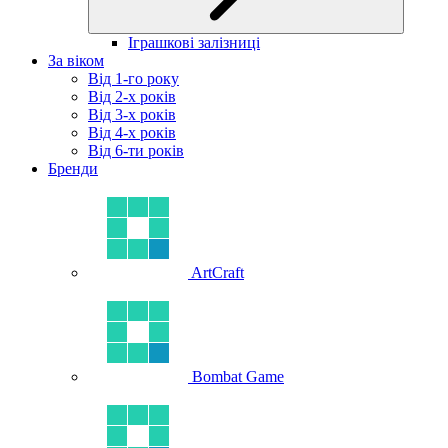
Іграшкові залізниці
За віком
Від 1-го року
Від 2-х років
Від 3-х років
Від 4-х років
Від 6-ти років
Бренди
ArtCraft
Bombat Game