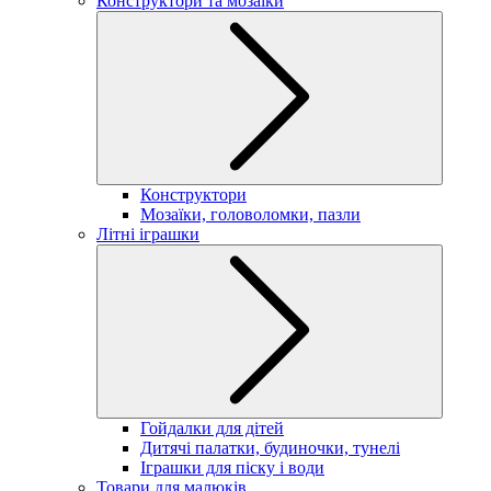
Конструктори та мозаїки
Конструктори
Мозаїки, головоломки, пазли
Літні іграшки
Гойдалки для дітей
Дитячі палатки, будиночки, тунелі
Іграшки для піску і води
Товари для малюків