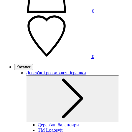
0
0
Каталог
Дерев'яні розвиваючі іграшки
Дерев'яні балансири
TM Logosvit