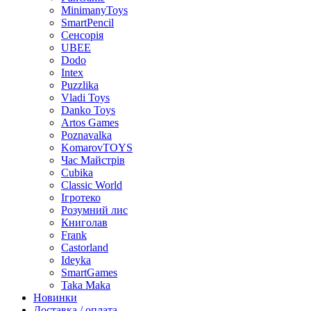
MinimanyToys
SmartPencil
Сенсорія
UBEE
Dodo
Intex
Puzzlika
Vladi Toys
Danko Toys
Artos Games
Poznavalka
KomarovTOYS
Час Майстрів
Cubika
Classic World
Ігротеко
Розумний лис
Книголав
Frank
Castorland
Ideyka
SmartGames
Taka Maka
Новинки
Доставка / оплата