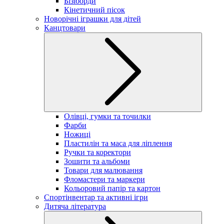
Бізіборди
Кінетичний пісок
Новорічні іграшки для дітей
Канцтовари
Олівці, гумки та точилки
Фарби
Ножиці
Пластилін та маса для ліплення
Ручки та коректори
Зошити та альбоми
Товари для малювання
Фломастери та маркери
Кольоровий папір та картон
Спортінвентар та активні ігри
Дитяча література