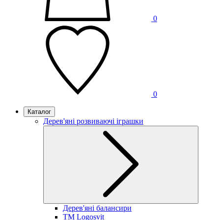
0
0
Каталог
Дерев'яні розвиваючі іграшки
Дерев'яні балансири
TM Logosvit