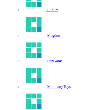
Ludum
Magdum
FunGame
MinimanyToys