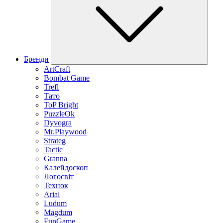
Бренди
ArtCraft
Bombat Game
Trefl
Тато
ToP Bright
PuzzleOk
Dyvogra
Mr.Playwood
Strateg
Tactic
Granna
Калейдоскоп
Логосвіт
Технок
Arial
Ludum
Magdum
FunGame