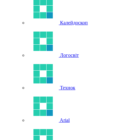
Калейдоскоп
Логосвіт
Технок
Arial