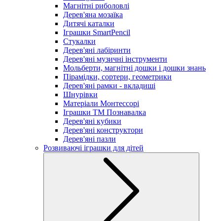
Магнітні риболовлі
Дерев'яна мозаїка
Дитячі каталки
Іграшки SmartPencil
Стукалки
Дерев'яні лабіринти
Дерев'яні музичні інструменти
Мольберти, магнітні дошки і дошки знань
Пірамідки, сортери, геометрики
Дерев'яні рамки - вкладиші
Шнурівки
Матеріали Монтессорі
Іграшки ТМ Познавалка
Дерев'яні кубики
Дерев'яні конструктори
Дерев'яні пазли
Розвиваючі іграшки для дітей