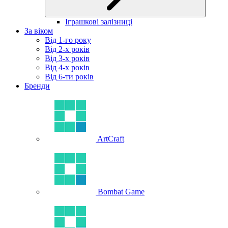
Іграшкові залізниці
За віком
Від 1-го року
Від 2-х років
Від 3-х років
Від 4-х років
Від 6-ти років
Бренди
ArtCraft
Bombat Game