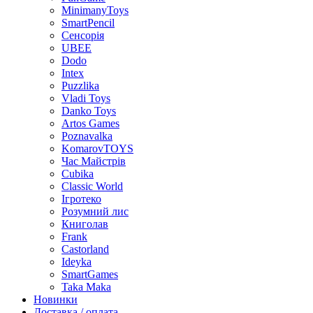
MinimanyToys
SmartPencil
Сенсорія
UBEE
Dodo
Intex
Puzzlika
Vladi Toys
Danko Toys
Artos Games
Poznavalka
KomarovTOYS
Час Майстрів
Cubika
Classic World
Ігротеко
Розумний лис
Книголав
Frank
Castorland
Ideyka
SmartGames
Taka Maka
Новинки
Доставка / оплата