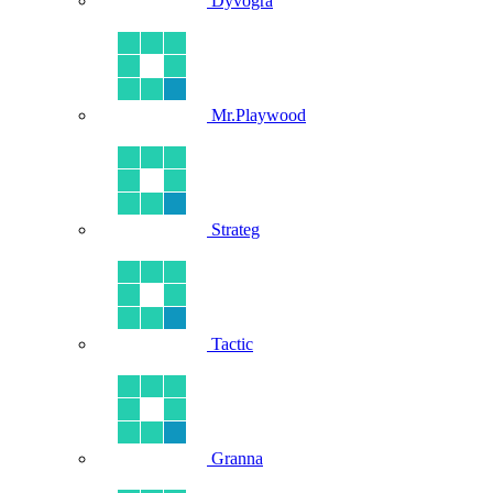
Dyvogra
Mr.Playwood
Strateg
Tactic
Granna