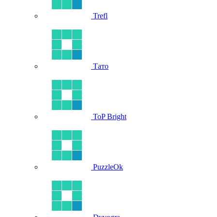
Trefl
Тато
ToP Bright
PuzzleOk