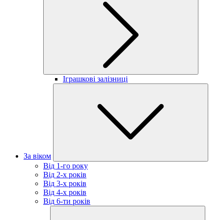
Іграшкові залізниці
За віком
Від 1-го року
Від 2-х років
Від 3-х років
Від 4-х років
Від 6-ти років