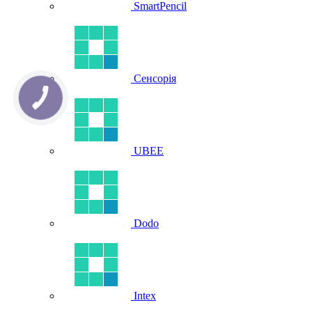
SmartPencil
Сенсорія
UBEE
Dodo
Intex