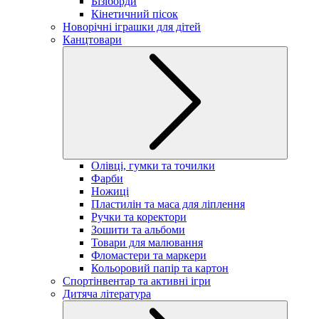
Бізіборди
Кінетичний пісок
Новорічні іграшки для дітей
Канцтовари
Олівці, гумки та точилки
Фарби
Ножиці
Пластилін та маса для ліплення
Ручки та коректори
Зошити та альбоми
Товари для малювання
Фломастери та маркери
Кольоровий папір та картон
Спортінвентар та активні ігри
Дитяча література