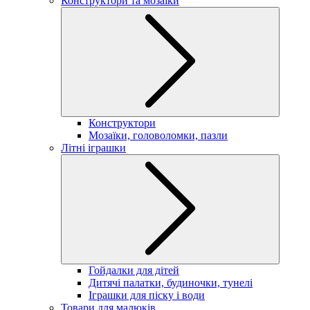
Конструктори та мозаїки
Конструктори
Мозаїки, головоломки, пазли
Літні іграшки
Гойдалки для дітей
Дитячі палатки, будиночки, тунелі
Іграшки для піску і води
Товари для малюків