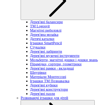
Дерев'яні балансири
TM Logosvit
Магнітні риболовлі
Дерев'яна мозаїка
Дитячі каталки
Іграшки SmartPencil
Стукалки
Дерев'яні лабіринти
Дерев'яні музичні інструменти
Мольберти, магнітні дошки і дошки знань
Пірамідки, сортери, геометрики
Дерев'яні рамки - вкладиші
Шнурівки
Матеріали Монтессорі
Іграшки ТМ Познавалка
Дерев'яні кубики
Дерев'яні конструктори
Дерев'яні пазли
Розвиваючі іграшки для дітей