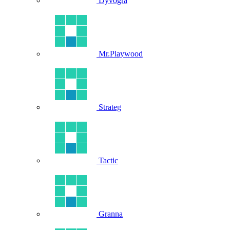
Dyvogra
Mr.Playwood
Strateg
Tactic
Granna