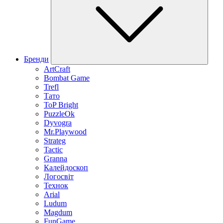
Бренди
ArtCraft
Bombat Game
Trefl
Тато
ToP Bright
PuzzleOk
Dyvogra
Mr.Playwood
Strateg
Tactic
Granna
Калейдоскоп
Логосвіт
Технок
Arial
Ludum
Magdum
FunGame