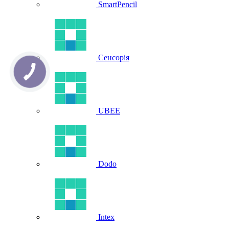
SmartPencil
Сенсорія
UBEE
Dodo
Intex