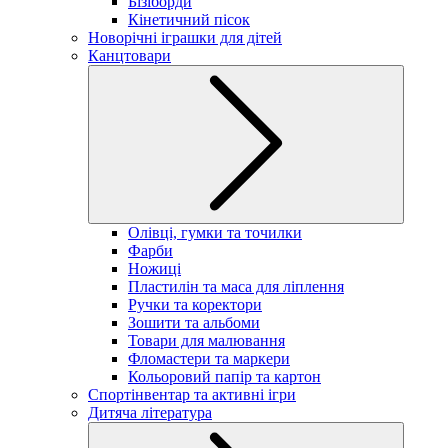
Бізіборди
Кінетичний пісок
Новорічні іграшки для дітей
Канцтовари
Олівці, гумки та точилки
Фарби
Ножиці
Пластилін та маса для ліплення
Ручки та коректори
Зошити та альбоми
Товари для малювання
Фломастери та маркери
Кольоровий папір та картон
Спортінвентар та активні ігри
Дитяча література