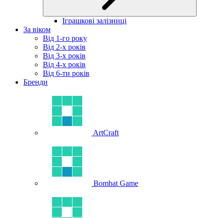
Іграшкові залізниці
За віком
Від 1-го року
Від 2-х років
Від 3-х років
Від 4-х років
Від 6-ти років
Бренди
ArtCraft
Bombat Game