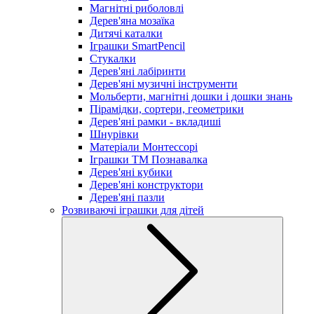
Магнітні риболовлі
Дерев'яна мозаїка
Дитячі каталки
Іграшки SmartPencil
Стукалки
Дерев'яні лабіринти
Дерев'яні музичні інструменти
Мольберти, магнітні дошки і дошки знань
Пірамідки, сортери, геометрики
Дерев'яні рамки - вкладиші
Шнурівки
Матеріали Монтессорі
Іграшки ТМ Познавалка
Дерев'яні кубики
Дерев'яні конструктори
Дерев'яні пазли
Розвиваючі іграшки для дітей