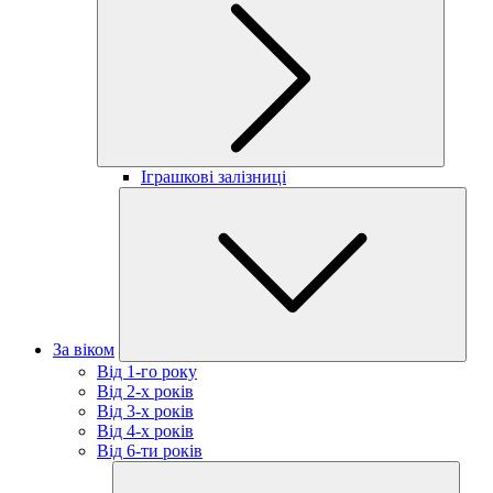
Іграшкові залізниці
За віком
Від 1-го року
Від 2-х років
Від 3-х років
Від 4-х років
Від 6-ти років