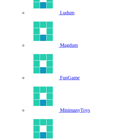
Ludum
Magdum
FunGame
MinimanyToys