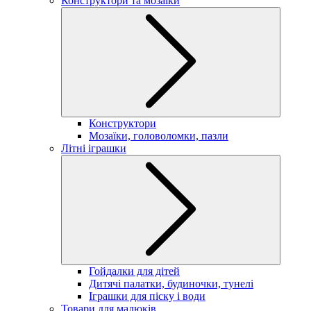
Конструктори та мозаїки
Конструктори
Мозаїки, головоломки, пазли
Літні іграшки
Гойдалки для дітей
Дитячі палатки, будиночки, тунелі
Іграшки для піску і води
Товари для малюків