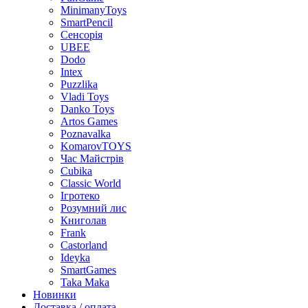
MinimanyToys
SmartPencil
Сенсорія
UBEE
Dodo
Intex
Puzzlika
Vladi Toys
Danko Toys
Artos Games
Poznavalka
KomarovTOYS
Час Майстрів
Cubika
Classic World
Ігротеко
Розумний лис
Книголав
Frank
Castorland
Ideyka
SmartGames
Taka Maka
Новинки
Доставка / оплата