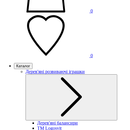
0
0
Каталог
Дерев'яні розвиваючі іграшки
Дерев'яні балансири
TM Logosvit