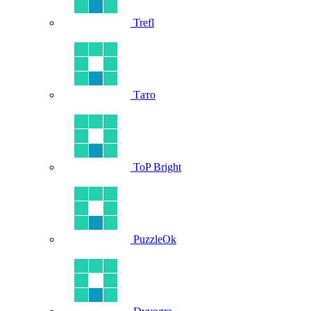
Trefl
Тато
ToP Bright
PuzzleOk