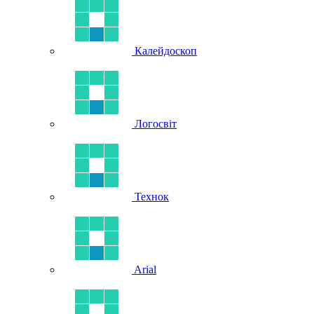
Калейдоскоп
Логосвіт
Технок
Arial