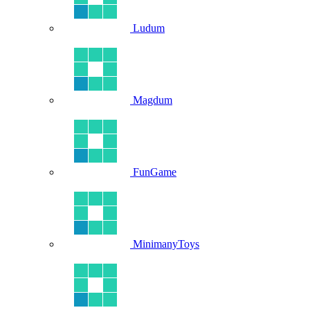
Ludum
Magdum
FunGame
MinimanyToys