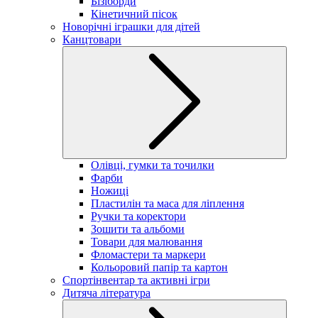
Бізіборди
Кінетичний пісок
Новорічні іграшки для дітей
Канцтовари
Олівці, гумки та точилки
Фарби
Ножиці
Пластилін та маса для ліплення
Ручки та коректори
Зошити та альбоми
Товари для малювання
Фломастери та маркери
Кольоровий папір та картон
Спортінвентар та активні ігри
Дитяча література