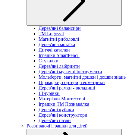
Дерев'яні балансири
TM Logosvit
Магнітні риболовлі
Дерев'яна мозаїка
Дитячі каталки
Іграшки SmartPencil
Стукалки
Дерев'яні лабіринти
Дерев'яні музичні інструменти
Мольберти, магнітні дошки і дошки знань
Пірамідки, сортери, геометрики
Дерев'яні рамки - вкладиші
Шнурівки
Матеріали Монтессорі
Іграшки ТМ Познавалка
Дерев'яні кубики
Дерев'яні конструктори
Дерев'яні пазли
Розвиваючі іграшки для дітей