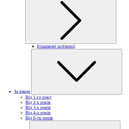
Іграшкові залізниці
За віком
Від 1-го року
Від 2-х років
Від 3-х років
Від 4-х років
Від 6-ти років