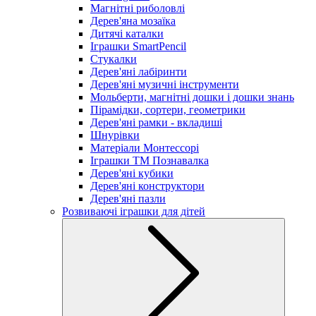
Магнітні риболовлі
Дерев'яна мозаїка
Дитячі каталки
Іграшки SmartPencil
Стукалки
Дерев'яні лабіринти
Дерев'яні музичні інструменти
Мольберти, магнітні дошки і дошки знань
Пірамідки, сортери, геометрики
Дерев'яні рамки - вкладиші
Шнурівки
Матеріали Монтессорі
Іграшки ТМ Познавалка
Дерев'яні кубики
Дерев'яні конструктори
Дерев'яні пазли
Розвиваючі іграшки для дітей