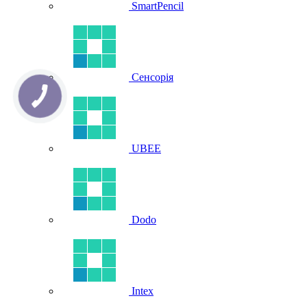
SmartPencil
Сенсорія
UBEE
Dodo
Intex