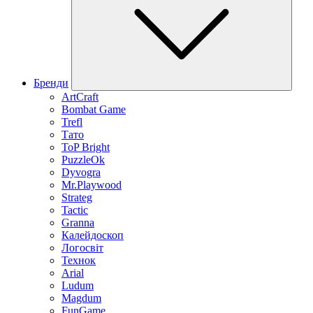
Бренди
ArtCraft
Bombat Game
Trefl
Тато
ToP Bright
PuzzleOk
Dyvogra
Mr.Playwood
Strateg
Tactic
Granna
Калейдоскоп
Логосвіт
Технок
Arial
Ludum
Magdum
FunGame