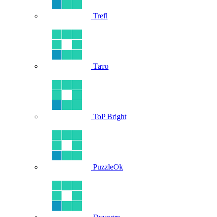
Trefl
Тато
ToP Bright
PuzzleOk