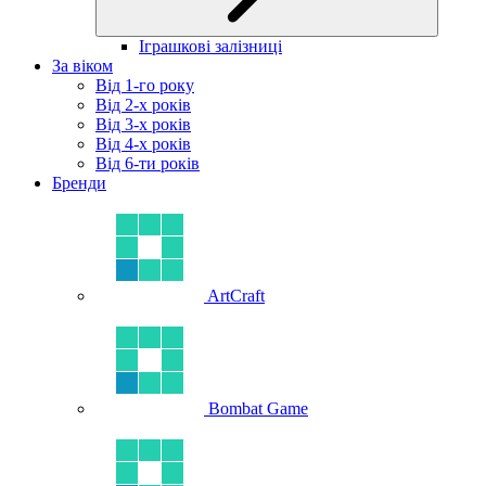
Іграшкові залізниці
За віком
Від 1-го року
Від 2-х років
Від 3-х років
Від 4-х років
Від 6-ти років
Бренди
ArtCraft
Bombat Game