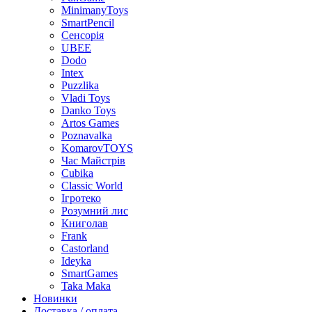
MinimanyToys
SmartPencil
Сенсорія
UBEE
Dodo
Intex
Puzzlika
Vladi Toys
Danko Toys
Artos Games
Poznavalka
KomarovTOYS
Час Майстрів
Cubika
Classic World
Ігротеко
Розумний лис
Книголав
Frank
Castorland
Ideyka
SmartGames
Taka Maka
Новинки
Доставка / оплата