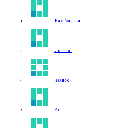
Калейдоскоп
Логосвіт
Технок
Arial