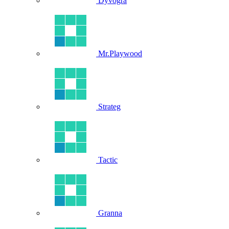
Dyvogra
Mr.Playwood
Strateg
Tactic
Granna