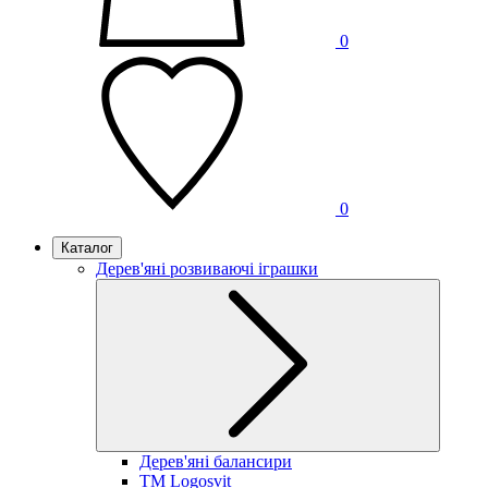
0
0
Каталог
Дерев'яні розвиваючі іграшки
Дерев'яні балансири
TM Logosvit