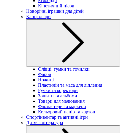
Бізіборди
Кінетичний пісок
Новорічні іграшки для дітей
Канцтовари
Олівці, гумки та точилки
Фарби
Ножиці
Пластилін та маса для ліплення
Ручки та коректори
Зошити та альбоми
Товари для малювання
Фломастери та маркери
Кольоровий папір та картон
Спортінвентар та активні ігри
Дитяча література