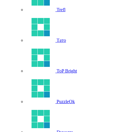
Trefl
Тато
ToP Bright
PuzzleOk