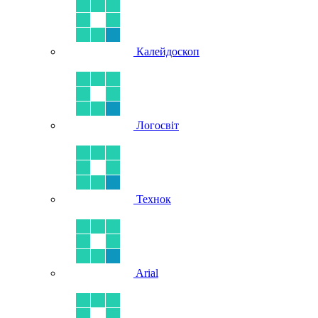
Калейдоскоп
Логосвіт
Технок
Arial