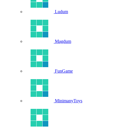
Ludum
Magdum
FunGame
MinimanyToys