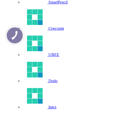
SmartPencil
Сенсорія
UBEE
Dodo
Intex