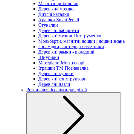
Магнітні риболовлі
Дерев'яна мозаїка
Дитячі каталки
Іграшки SmartPencil
Стукалки
Дерев'яні лабіринти
Дерев'яні музичні інструменти
Мольберти, магнітні дошки і дошки знань
Пірамідки, сортери, геометрики
Дерев'яні рамки - вкладиші
Шнурівки
Матеріали Монтессорі
Іграшки ТМ Познавалка
Дерев'яні кубики
Дерев'яні конструктори
Дерев'яні пазли
Розвиваючі іграшки для дітей