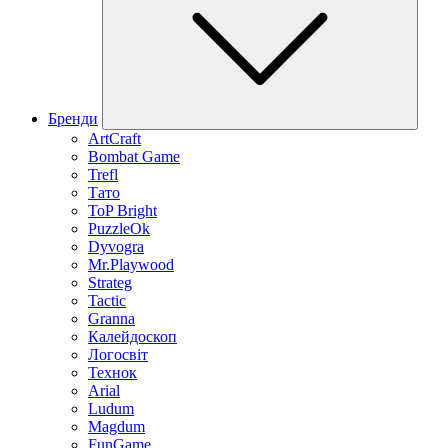
Бренди
ArtCraft
Bombat Game
Trefl
Тато
ToP Bright
PuzzleOk
Dyvogra
Mr.Playwood
Strateg
Tactic
Granna
Калейдоскоп
Логосвіт
Технок
Arial
Ludum
Magdum
FunGame