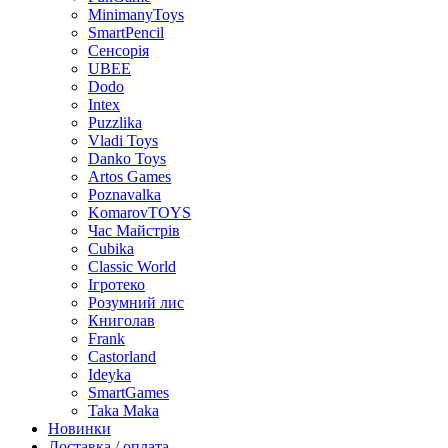
MinimanyToys
SmartPencil
Сенсорія
UBEE
Dodo
Intex
Puzzlika
Vladi Toys
Danko Toys
Artos Games
Poznavalka
KomarovTOYS
Час Майстрів
Cubika
Classic World
Ігротеко
Розумний лис
Книголав
Frank
Castorland
Ideyka
SmartGames
Taka Maka
Новинки
Доставка / оплата