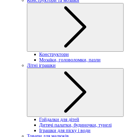
Конструктори та мозаїки
Конструктори
Мозаїки, головоломки, пазли
Літні іграшки
Гойдалки для дітей
Дитячі палатки, будиночки, тунелі
Іграшки для піску і води
Товари для малюків