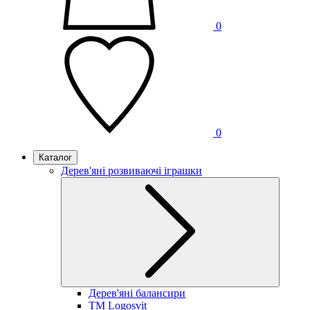
0
0
Каталог
Дерев'яні розвиваючі іграшки
Дерев'яні балансири
TM Logosvit