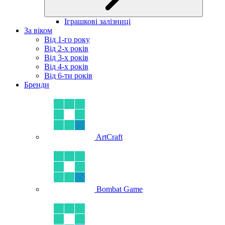
Іграшкові залізниці
За віком
Від 1-го року
Від 2-х років
Від 3-х років
Від 4-х років
Від 6-ти років
Бренди
ArtCraft
Bombat Game