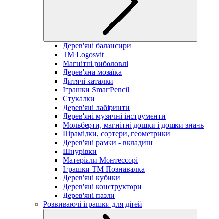
Дерев'яні балансири
TM Logosvit
Магнітні риболовлі
Дерев'яна мозаїка
Дитячі каталки
Іграшки SmartPencil
Стукалки
Дерев'яні лабіринти
Дерев'яні музичні інструменти
Мольберти, магнітні дошки і дошки знань
Пірамідки, сортери, геометрики
Дерев'яні рамки - вкладиші
Шнурівки
Матеріали Монтессорі
Іграшки ТМ Познавалка
Дерев'яні кубики
Дерев'яні конструктори
Дерев'яні пазли
Розвиваючі іграшки для дітей