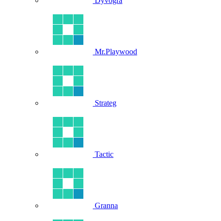
Dyvogra
Mr.Playwood
Strateg
Tactic
Granna