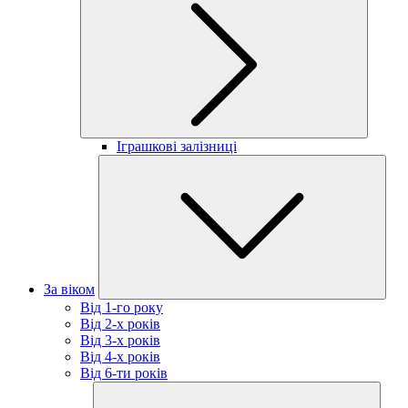
Іграшкові залізниці
За віком
Від 1-го року
Від 2-х років
Від 3-х років
Від 4-х років
Від 6-ти років