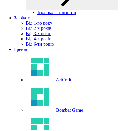
Іграшкові залізниці
За віком
Від 1-го року
Від 2-х років
Від 3-х років
Від 4-х років
Від 6-ти років
Бренди
ArtCraft
Bombat Game