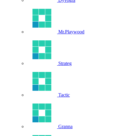
Dyvogra
Mr.Playwood
Strateg
Tactic
Granna