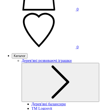
0
0
Каталог
Дерев'яні розвиваючі іграшки
Дерев'яні балансири
TM Logosvit