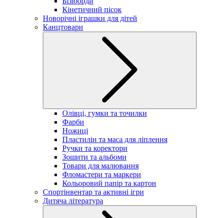
Бізіборди
Кінетичний пісок
Новорічні іграшки для дітей
Канцтовари
Олівці, гумки та точилки
Фарби
Ножиці
Пластилін та маса для ліплення
Ручки та коректори
Зошити та альбоми
Товари для малювання
Фломастери та маркери
Кольоровий папір та картон
Спортінвентар та активні ігри
Дитяча література