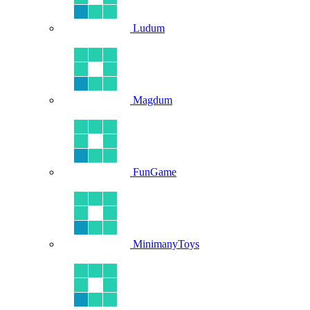
Ludum
Magdum
FunGame
MinimanyToys