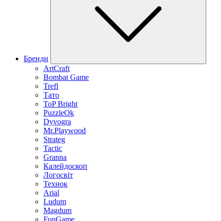
Бренди
ArtCraft
Bombat Game
Trefl
Тато
ToP Bright
PuzzleOk
Dyvogra
Mr.Playwood
Strateg
Tactic
Granna
Калейдоскоп
Логосвіт
Технок
Arial
Ludum
Magdum
FunGame