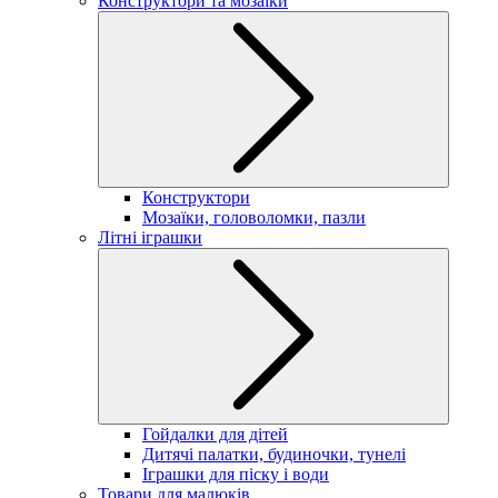
Конструктори та мозаїки
Конструктори
Мозаїки, головоломки, пазли
Літні іграшки
Гойдалки для дітей
Дитячі палатки, будиночки, тунелі
Іграшки для піску і води
Товари для малюків