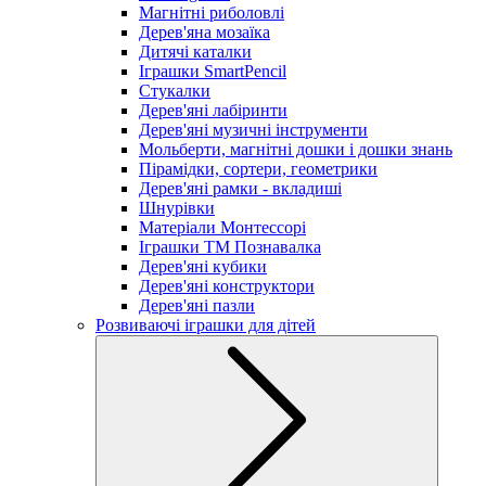
Магнітні риболовлі
Дерев'яна мозаїка
Дитячі каталки
Іграшки SmartPencil
Стукалки
Дерев'яні лабіринти
Дерев'яні музичні інструменти
Мольберти, магнітні дошки і дошки знань
Пірамідки, сортери, геометрики
Дерев'яні рамки - вкладиші
Шнурівки
Матеріали Монтессорі
Іграшки ТМ Познавалка
Дерев'яні кубики
Дерев'яні конструктори
Дерев'яні пазли
Розвиваючі іграшки для дітей