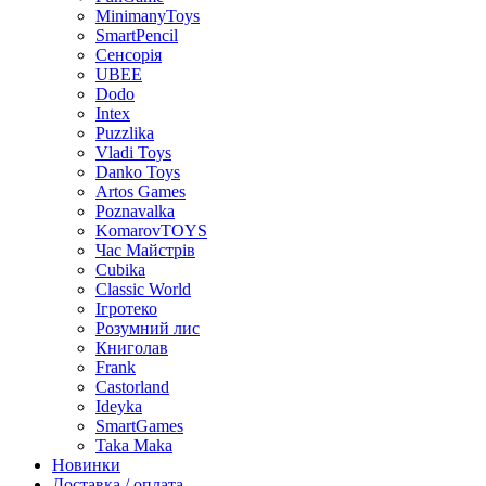
MinimanyToys
SmartPencil
Сенсорія
UBEE
Dodo
Intex
Puzzlika
Vladi Toys
Danko Toys
Artos Games
Poznavalka
KomarovTOYS
Час Майстрів
Cubika
Classic World
Ігротеко
Розумний лис
Книголав
Frank
Castorland
Ideyka
SmartGames
Taka Maka
Новинки
Доставка / оплата