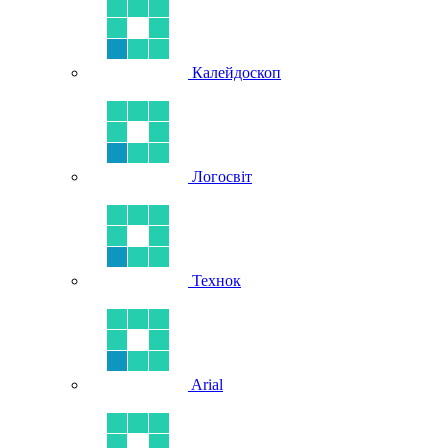
Калейдоскоп
Логосвіт
Технок
Arial