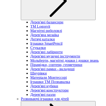
Дерев'яні балансири
TM Logosvit
Магнітні риболовлі
Дерев'яна мозаїка
Дитячі каталки
Іграшки SmartPencil
Стукалки
Дерев'яні лабіринти
Дерев'яні музичні інструменти
Мольберти, магнітні дошки і дошки знань
Пірамідки, сортери, геометрики
Дерев'яні рамки - вкладиші
Шнурівки
Матеріали Монтессорі
Іграшки ТМ Познавалка
Дерев'яні кубики
Дерев'яні конструктори
Дерев'яні пазли
Розвиваючі іграшки для дітей