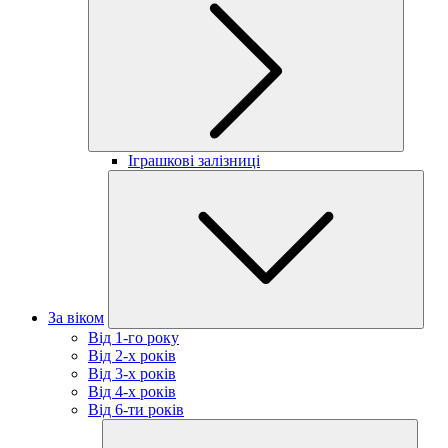
Іграшкові залізниці
За віком
Від 1-го року
Від 2-х років
Від 3-х років
Від 4-х років
Від 6-ти років