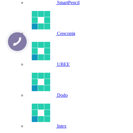
SmartPencil
Сенсорія
UBEE
Dodo
Intex