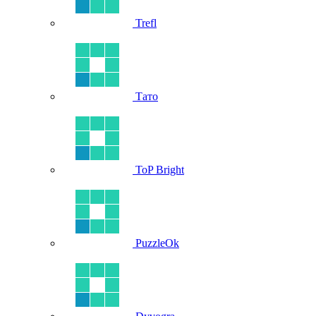
Trefl
Тато
ToP Bright
PuzzleOk