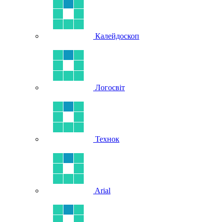
Калейдоскоп
Логосвіт
Технок
Arial