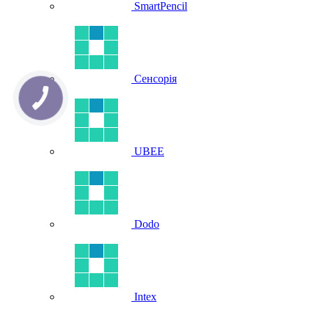
SmartPencil
Сенсорія
UBEE
Dodo
Intex