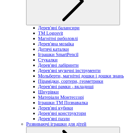
Дерев'яні балансири
TM Logosvit
Магнітні риболовлі
Дерев'яна мозаїка
Дитячі каталки
Іграшки SmartPencil
Стукалки
Дерев'яні лабіринти
Дерев'яні музичні інструменти
Мольберти, магнітні дошки і дошки знань
Пірамідки, сортери, геометрики
Дерев'яні рамки - вкладиші
Шнурівки
Матеріали Монтессорі
Іграшки ТМ Познавалка
Дерев'яні кубики
Дерев'яні конструктори
Дерев'яні пазли
Розвиваючі іграшки для дітей