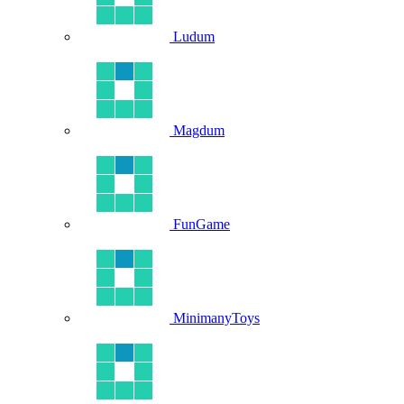
Ludum
Magdum
FunGame
MinimanyToys