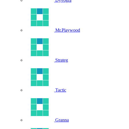
Dyvogra
Mr.Playwood
Strateg
Tactic
Granna