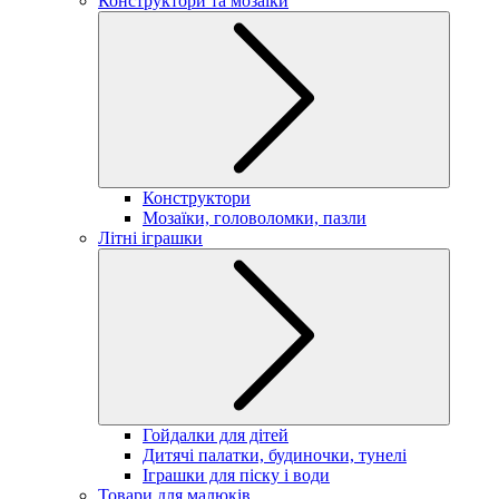
Конструктори та мозаїки
Конструктори
Мозаїки, головоломки, пазли
Літні іграшки
Гойдалки для дітей
Дитячі палатки, будиночки, тунелі
Іграшки для піску і води
Товари для малюків