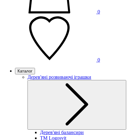
0
0
Каталог
Дерев'яні розвиваючі іграшки
Дерев'яні балансири
TM Logosvit