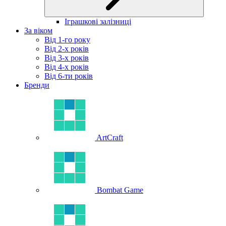
Іграшкові залізниці
За віком
Від 1-го року
Від 2-х років
Від 3-х років
Від 4-х років
Від 6-ти років
Бренди
ArtCraft
Bombat Game