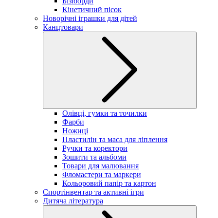
Бізіборди
Кінетичний пісок
Новорічні іграшки для дітей
Канцтовари
Олівці, гумки та точилки
Фарби
Ножиці
Пластилін та маса для ліплення
Ручки та коректори
Зошити та альбоми
Товари для малювання
Фломастери та маркери
Кольоровий папір та картон
Спортінвентар та активні ігри
Дитяча література