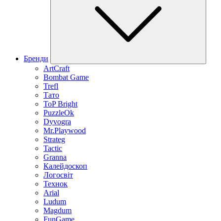
Бренди
ArtCraft
Bombat Game
Trefl
Тато
ToP Bright
PuzzleOk
Dyvogra
Mr.Playwood
Strateg
Tactic
Granna
Калейдоскоп
Логосвіт
Технок
Arial
Ludum
Magdum
FunGame