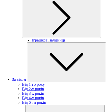
Іграшкові залізниці
За віком
Від 1-го року
Від 2-х років
Від 3-х років
Від 4-х років
Від 6-ти років