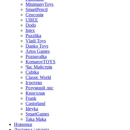
MinimanyToys
SmartPencil
Сенсорія
UBEE
Dodo
Intex
Puzzlika
Vladi Toys
Danko Toys
Artos Games
Poznavalka
KomarovTOYS
Час Майстрів
Cubika
Classic World
Ігротеко
Розумний лис
Книголав
Frank
Castorland
Ideyka
SmartGames
Taka Maka
Новинки
Доставка / оплата