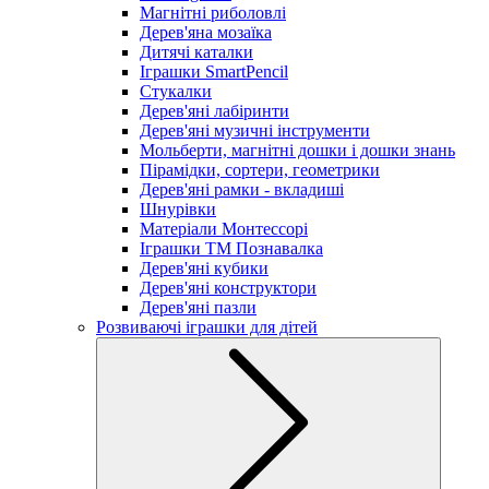
Магнітні риболовлі
Дерев'яна мозаїка
Дитячі каталки
Іграшки SmartPencil
Стукалки
Дерев'яні лабіринти
Дерев'яні музичні інструменти
Мольберти, магнітні дошки і дошки знань
Пірамідки, сортери, геометрики
Дерев'яні рамки - вкладиші
Шнурівки
Матеріали Монтессорі
Іграшки ТМ Познавалка
Дерев'яні кубики
Дерев'яні конструктори
Дерев'яні пазли
Розвиваючі іграшки для дітей