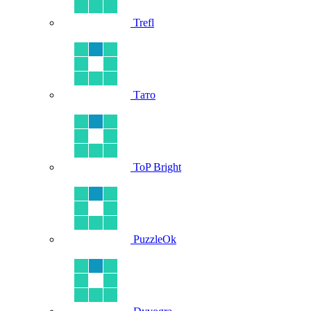
Trefl
Тато
ToP Bright
PuzzleOk