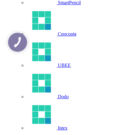
SmartPencil
Сенсорія
UBEE
Dodo
Intex