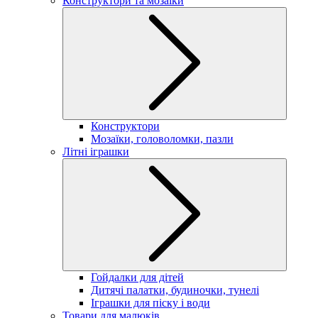
Конструктори та мозаїки
Конструктори
Мозаїки, головоломки, пазли
Літні іграшки
Гойдалки для дітей
Дитячі палатки, будиночки, тунелі
Іграшки для піску і води
Товари для малюків