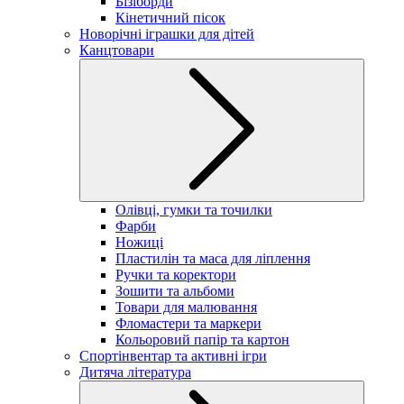
Бізіборди
Кінетичний пісок
Новорічні іграшки для дітей
Канцтовари
Олівці, гумки та точилки
Фарби
Ножиці
Пластилін та маса для ліплення
Ручки та коректори
Зошити та альбоми
Товари для малювання
Фломастери та маркери
Кольоровий папір та картон
Спортінвентар та активні ігри
Дитяча література