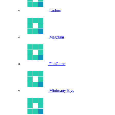
Ludum
Magdum
FunGame
MinimanyToys