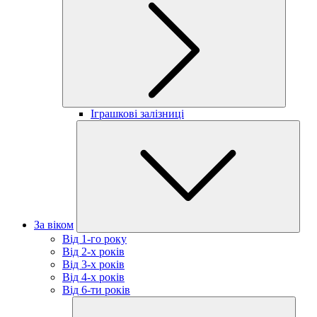
Іграшкові залізниці
За віком
Від 1-го року
Від 2-х років
Від 3-х років
Від 4-х років
Від 6-ти років