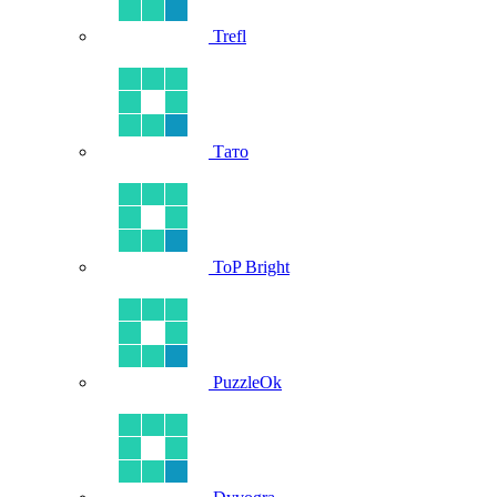
Trefl
Тато
ToP Bright
PuzzleOk