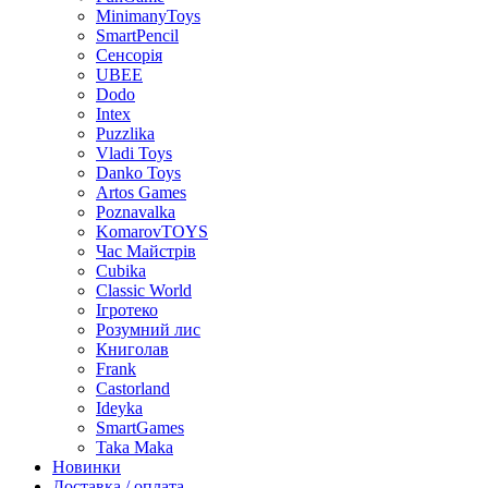
MinimanyToys
SmartPencil
Сенсорія
UBEE
Dodo
Intex
Puzzlika
Vladi Toys
Danko Toys
Artos Games
Poznavalka
KomarovTOYS
Час Майстрів
Cubika
Classic World
Ігротеко
Розумний лис
Книголав
Frank
Castorland
Ideyka
SmartGames
Taka Maka
Новинки
Доставка / оплата