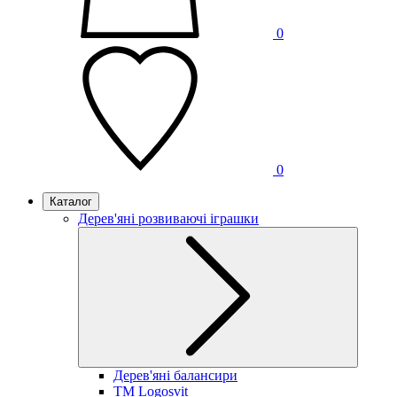
0
0
Каталог
Дерев'яні розвиваючі іграшки
Дерев'яні балансири
TM Logosvit