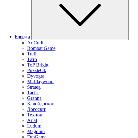
Бренди
ArtCraft
Bombat Game
Trefl
Тато
ToP Bright
PuzzleOk
Dyvogra
Mr.Playwood
Strateg
Tactic
Granna
Калейдоскоп
Логосвіт
Технок
Arial
Ludum
Magdum
FunGame