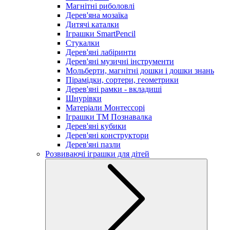
Магнітні риболовлі
Дерев'яна мозаїка
Дитячі каталки
Іграшки SmartPencil
Стукалки
Дерев'яні лабіринти
Дерев'яні музичні інструменти
Мольберти, магнітні дошки і дошки знань
Пірамідки, сортери, геометрики
Дерев'яні рамки - вкладиші
Шнурівки
Матеріали Монтессорі
Іграшки ТМ Познавалка
Дерев'яні кубики
Дерев'яні конструктори
Дерев'яні пазли
Розвиваючі іграшки для дітей