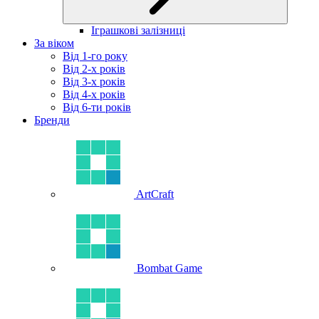
Іграшкові залізниці
За віком
Від 1-го року
Від 2-х років
Від 3-х років
Від 4-х років
Від 6-ти років
Бренди
ArtCraft
Bombat Game