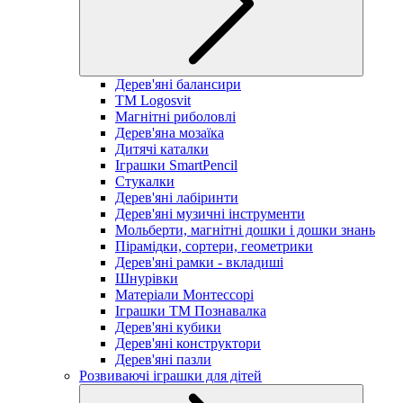
Дерев'яні балансири
TM Logosvit
Магнітні риболовлі
Дерев'яна мозаїка
Дитячі каталки
Іграшки SmartPencil
Стукалки
Дерев'яні лабіринти
Дерев'яні музичні інструменти
Мольберти, магнітні дошки і дошки знань
Пірамідки, сортери, геометрики
Дерев'яні рамки - вкладиші
Шнурівки
Матеріали Монтессорі
Іграшки ТМ Познавалка
Дерев'яні кубики
Дерев'яні конструктори
Дерев'яні пазли
Розвиваючі іграшки для дітей