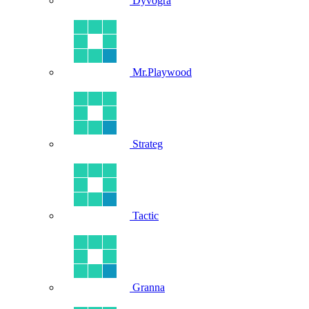
Dyvogra
Mr.Playwood
Strateg
Tactic
Granna