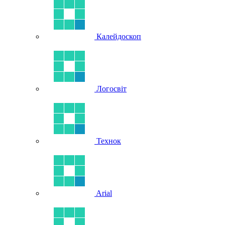
Калейдоскоп
Логосвіт
Технок
Arial