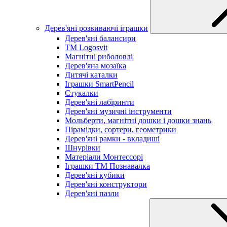
Дерев'яні розвиваючі іграшки
Дерев'яні балансири
TM Logosvit
Магнітні риболовлі
Дерев'яна мозаїка
Дитячі каталки
Іграшки SmartPencil
Стукалки
Дерев'яні лабіринти
Дерев'яні музичні інструменти
Мольберти, магнітні дошки і дошки знань
Пірамідки, сортери, геометрики
Дерев'яні рамки - вкладиші
Шнурівки
Матеріали Монтессорі
Іграшки ТМ Познавалка
Дерев'яні кубики
Дерев'яні конструктори
Дерев'яні пазли