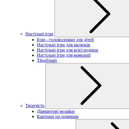
Настільні ігри
Ігри - головоломки для дітей
Настільні ігри для малюків
Настільні ігри для всієї родини
Настільні ігри для компанії
TheaSmart
Творчість
Діамантові мозаїки
Картини по номерам