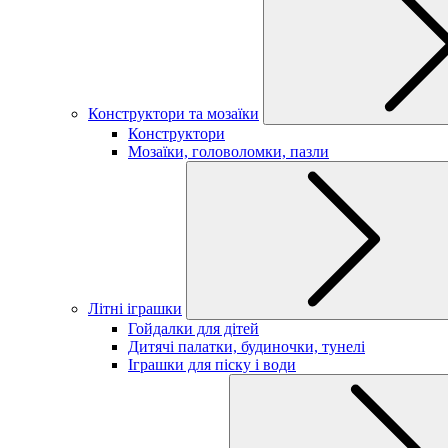
Конструктори та мозаїки
Конструктори
Мозаїки, головоломки, пазли
Літні іграшки
Гойдалки для дітей
Дитячі палатки, будиночки, тунелі
Іграшки для піску і води