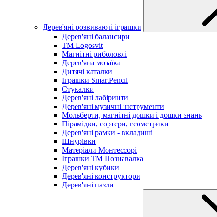
Дерев'яні розвиваючі іграшки
Дерев'яні балансири
TM Logosvit
Магнітні риболовлі
Дерев'яна мозаїка
Дитячі каталки
Іграшки SmartPencil
Стукалки
Дерев'яні лабіринти
Дерев'яні музичні інструменти
Мольберти, магнітні дошки і дошки знань
Пірамідки, сортери, геометрики
Дерев'яні рамки - вкладиші
Шнурівки
Матеріали Монтессорі
Іграшки ТМ Познавалка
Дерев'яні кубики
Дерев'яні конструктори
Дерев'яні пазли