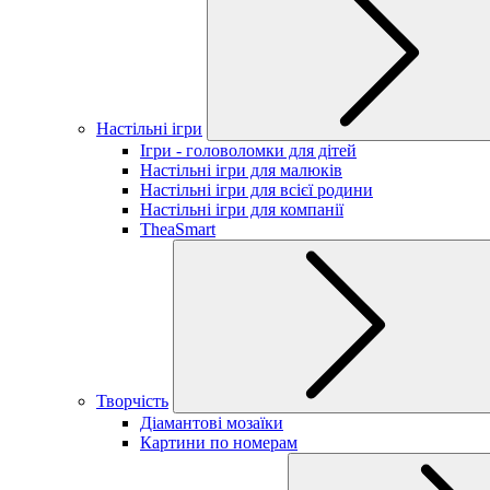
Настільні ігри
Ігри - головоломки для дітей
Настільні ігри для малюків
Настільні ігри для всієї родини
Настільні ігри для компанії
TheaSmart
Творчість
Діамантові мозаїки
Картини по номерам