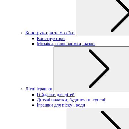
Конструктори та мозаїки
Конструктори
Мозаїки, головоломки, пазли
Літні іграшки
Гойдалки для дітей
Дитячі палатки, будиночки, тунелі
Іграшки для піску і води